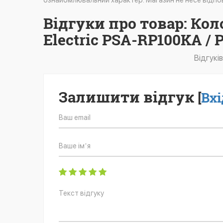
ознайомлювальний характер. Магазин не несе відпов
Відгуки про товар: Ко
Electric PSA-RP100KA /
Відгукі
Залишити відгук
[
Вхі