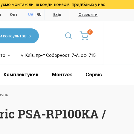
уємо монтаж лише кондиціонерів, придбаних у нас.
и
Опт
UA
RU
Вхід
Створити
0
и консультацію
сто
м. Київ, пр-т Соборності 7-А, оф. 715
Комплектуючі
Монтаж
Сервіс
00VHA
ric PSA-RP100KA /