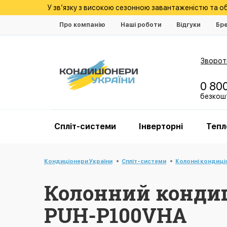
У зв’язку з високою сезонною завантаженістю та 
Про компанію
Наші роботи
Відгуки
Бр
Зворотн
0 80
безкошт
Спліт-системи
Інверторні
Тепл
Кондиціонери України
Спліт-системи
Колонні кондиці
Колонний кондиці
PUH-P100VHA