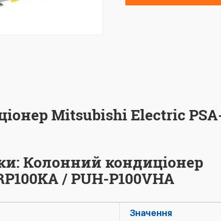
онер Mitsubishi Electric PSA
ки: Колонний кондиціонер
A-RP100KA / PUH-P100VHA
Значення