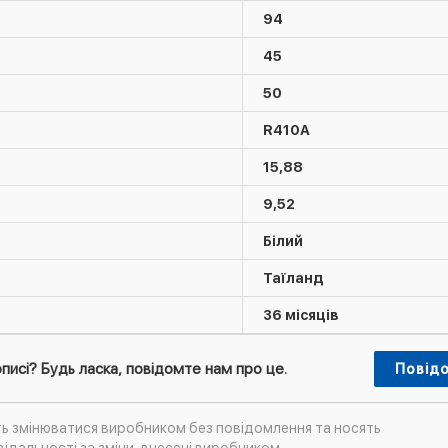
94
45
50
R410А
15,88
9,52
Білий
Таїланд
36 місяців
писі? Будь ласка, повідомте нам про це.
Повід
ть змінюватися виробником без повідомлення та носять