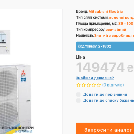
Бренд:
Mitsubishi Electric
Тип спліт системи:
колонні кон
Площа приміщення, м2:
86 – 100
Тип компресору:
звичайний
Наявність:
Знятий з виробницт
Код товару:
2-1802
Ціна
149474
₴
Знайшли дешевше?
(0 відгуків)
Додати до порівняння
Додати до списку бажань
Запросити аналог