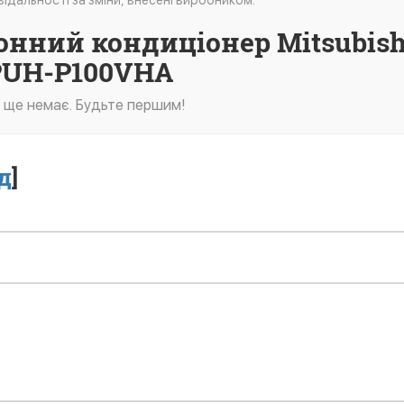
ідальності за зміни, внесені виробником.
лонний кондиціонер Mitsubish
 PUH-P100VHA
в ще немає. Будьте першим!
д
]