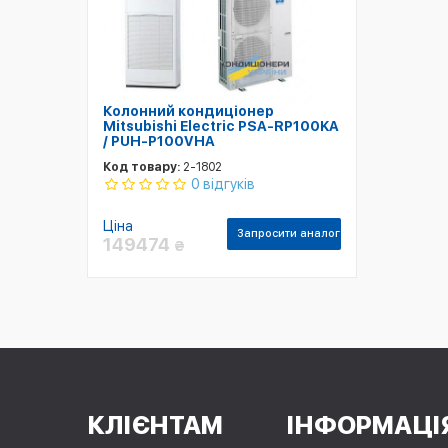
Колонний кондиціонер
Mitsubishi Electric PSA-RP100KA
/ PUH-P100VHA
Код товару:
2-1802
0 відгуків
Ціна
Запросити аналог
149474
₴
КЛІЄНТАМ
ІНФОРМАЦІ