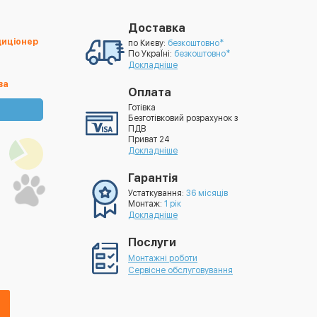
Доставка
диціонер
по Києву:
безкоштовно*
По УкраЇні:
безкоштовно*
Докладніше
ва
Оплата
Готівка
Безготівковий розрахунок з
ПДВ
Приват 24
Докладніше
Гарантія
Устаткування:
36 місяців
Монтаж:
1 рік
Докладніше
Послуги
Монтажні роботи
Сервісне обслуговування