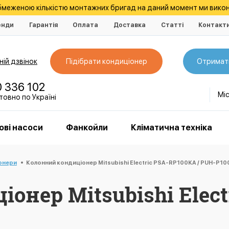
обмеженою кількістю монтажних бригад на даний момент ми викон
енди
Гарантія
Оплата
Доставка
Статті
Контакт
ій дзвінок
Підібрати кондиціонер
Отримат
0 336 102
Мі
овно по Україні
ові насоси
Фанкойли
Кліматична техніка
онери
Колонний кондиціонер Mitsubishi Electric PSA-RP100KA / PUH-P1
онер Mitsubishi Elect