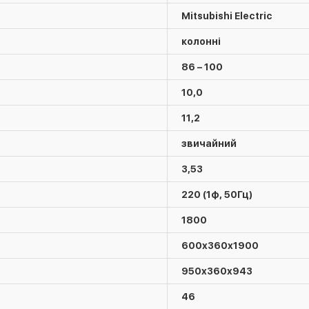
Mitsubishi Electric
колонні
86 – 100
10,0
11,2
звичайний
3,53
220 (1ф, 50Гц)
1800
600х360х1900
950х360х943
46