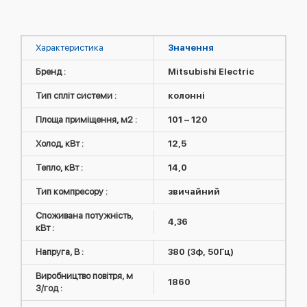
Характеристика
Значення
Бренд :
Mitsubishi Electric
Тип спліт системи :
колонні
Площа приміщення, м2 :
101 – 120
Холод, кВт :
12,5
Тепло, кВт :
14,0
Тип компресору :
звичайний
Споживана потужність,
4,36
кВт :
Напруга, В :
380 (3ф, 50Гц)
Виробництво повітря, м
1860
3/год :