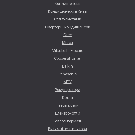
Кондиціонери
Кондиціонери в Києві
Спліт-системи
Інверторні кондиціонери
Gree
Midea
Mitsubishi Electric
Cooper&Hunter
Daikin
Panasonic
MDV
Рекуператори
Котли
Газові котли
Електрокотли
Теплові гармати
Витяжні вентилятори