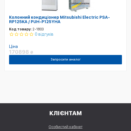
Колонний кондиціонер Mitsubishi Electric PSA-
RP125KA / PUH-P125YHA
Код товару:
2-1803
0 відгуків
Ціна
170898
₴
Запросити аналог
КЛІЄНТАМ
Особистий кабінет