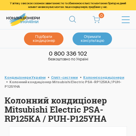
У зв’язку з високою сезонною завантаженістю та обмеженою кількістю монтажних бригад на даний
момент ми виконуємо монтаж лише кондиціонерів, придбаних у нас.
0
Підібрати
Отримати
кондиціонер
консультацію
0 800 336 102
безкоштовно по Україні
Кондиціонери України
Спліт-системи
Колонні кондиціонери
Колонний кондиціонер Mitsubishi Electric PSA-RP125KA / PUH-
P125YHA
Колонний кондиціонер
Mitsubishi Electric PSA-
RP125KA / PUH-P125YHA