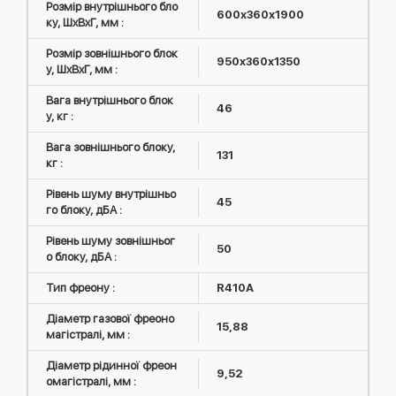
Розмір внутрішнього бло
600х360х1900
ку, ШxВxГ, мм :
Розмір зовнішнього блок
950х360х1350
у, ШxВxГ, мм :
Вага внутрішнього блок
46
у, кг :
Вага зовнішнього блоку,
131
кг :
Рівень шуму внутрішньо
45
го блоку, дБА :
Рівень шуму зовнішньог
50
о блоку, дБА :
Тип фреону :
R410А
Діаметр газової фреоно
15,88
магістралі, мм :
Діаметр рідинної фреон
9,52
омагістралі, мм :