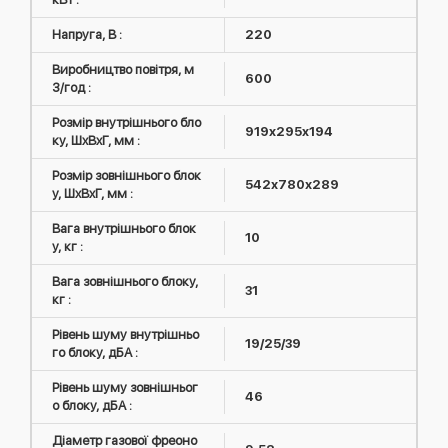
Напруга, В :
220
Виробництво повітря, м
600
3/год :
Розмір внутрішнього бло
919x295x194
ку, ШxВxГ, мм :
Розмір зовнішнього блок
542х780х289
у, ШxВxГ, мм :
Вага внутрішнього блок
10
у, кг :
Вага зовнішнього блоку,
31
кг :
Рівень шуму внутрішньо
19/25/39
го блоку, дБА :
Рівень шуму зовнішньог
46
о блоку, дБА :
Діаметр газової фреоно