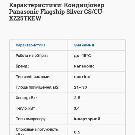
Характеристики: Кондиціонер
Panasonic Flagship Silver CS/CU-
XZ25TKEW
Характеристика
Значення
Робота на обігрів :
до -15°C
Бренд :
Panasonic
Тип спліт системи :
настінні
Площа приміщення, м2 :
21 – 30
Холод, кВт :
2,5
Тепло, кВт :
3,4
Тип компресору :
інверторний
Споживана потужність,
0,5
кВт :