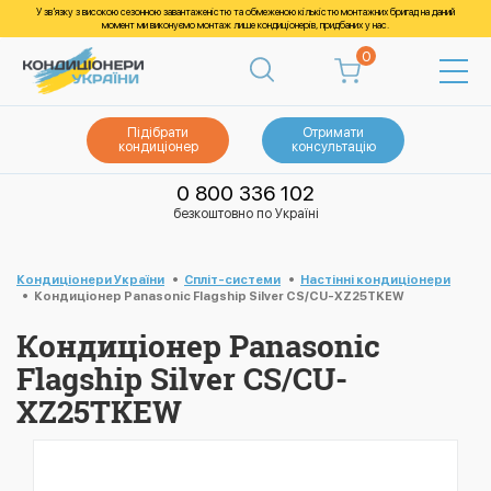
У зв’язку з високою сезонною завантаженістю та обмеженою кількістю монтажних бригад на даний
момент ми виконуємо монтаж лише кондиціонерів, придбаних у нас.
0
Підібрати
Отримати
кондиціонер
консультацію
0 800 336 102
безкоштовно по Україні
Кондиціонери України
Спліт-системи
Настінні кондиціонери
Кондиціонер Panasonic Flagship Silver CS/CU-XZ25TKEW
Кондиціонер Panasonic
Flagship Silver CS/CU-
XZ25TKEW