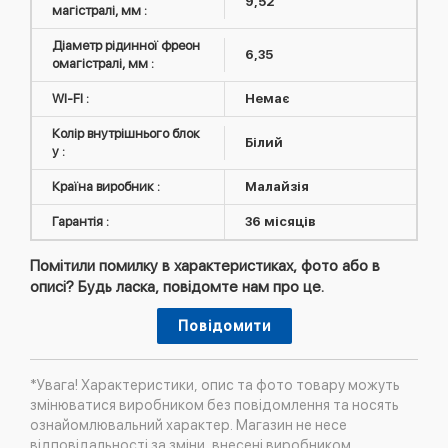
9,52
магістралі, мм :
Діаметр рідинної фреон
6,35
омагістралі, мм :
WI-FI :
Немає
Колір внутрішнього блок
Білий
у :
Країна виробник :
Малайзія
Гарантія :
36 місяців
Помітили помилку в характеристиках, фото або в
описі? Будь ласка, повідомте нам про це.
Повідомити
*Увага! Характеристики, опис та фото товару можуть
змінюватися виробником без повідомлення та носять
ознайомлювальний характер. Магазин не несе
відповідальності за зміни, внесені виробником.