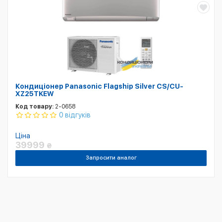
Кондиціонер Panasonic Flagship Silver CS/CU-
XZ25TKEW
Код товару:
2-0658
0 відгуків
Ціна
39999
₴
Запросити аналог