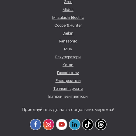
Gree
Midea
Mitsubishi Electric
Cooper&Hunter
Daikin
Panasonic
MDV
Рекуператори
Котли
Газові котли
Електрокотли
Теплові гармати
Витяжні вентилятори
Приєднуйтесь до нас в соціальних мережах!