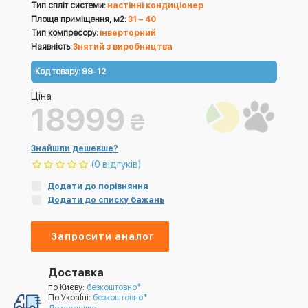
Тип спліт системи:
настінні кондиціонер
Площа приміщення, м2:
31 – 40
Тип компресору:
інверторний
Наявність:
Знятий з виробництва
Код товару:
99-12
Ціна
18999
₴
Знайшли дешевше?
(0 відгуків)
Додати до порівняння
Додати до списку бажань
Запросити аналог
Доставка
по Києву:
безкоштовно*
По УкраЇні:
безкоштовно*