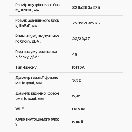
Розмір внутрішнього бло
826х260х275
ку, ШxВxГ, мм :
Розмір зовнішнього блок
720х548х265
у, ШxВxГ, мм :
Рівень шуму внутрішньо
22/28/37
го блоку, дБА :
Рівень шуму зовнішньог
48
о блоку, дБА :
Тип фреону :
R410А
Діаметр газової фреоно
9,52
магістралі, мм :
Діаметр рідинної фреон
6,35
омагістралі, мм :
WI-FI :
Немає
Колір внутрішнього блок
Білий
у :