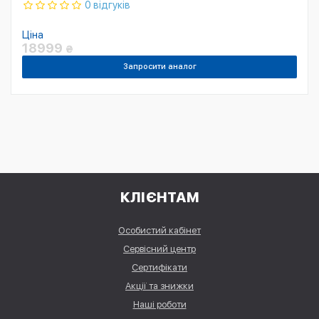
0 відгуків
Ціна
18999
₴
Запросити аналог
КЛІЄНТАМ
Особистий кабінет
Сервісний центр
Сертифікати
Акції та знижки
Наші роботи