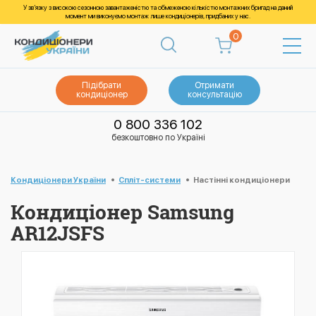
У зв’язку з високою сезонною завантаженістю та обмеженою кількістю монтажних бригад на даний
момент ми виконуємо монтаж лише кондиціонерів, придбаних у нас.
0
Підібрати
Отримати
кондиціонер
консультацію
0 800 336 102
безкоштовно по Україні
Кондиціонери України
Спліт-системи
Настінні кондиціонери
Кондиціонер Samsung
AR12JSFS