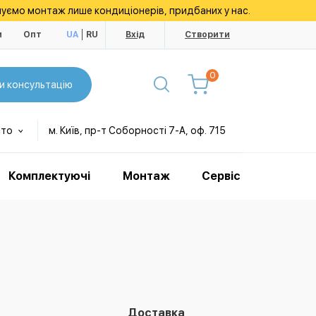
уємо монтаж лише кондиціонерів, придбаних у нас.
и
Опт
UA
RU
Вхід
Створити
0
и консультацію
сто
м. Київ, пр-т Соборності 7-А, оф. 715
Комплектуючі
Монтаж
Сервіс
Доставка