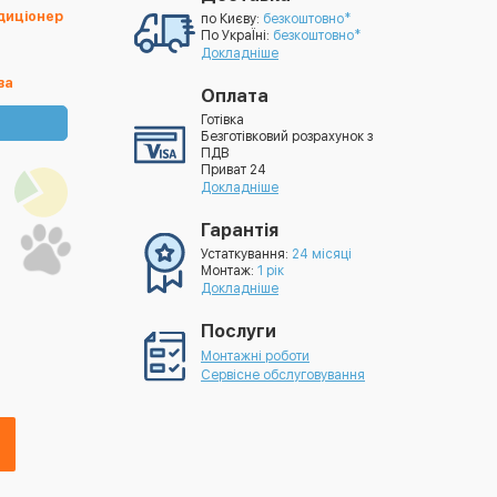
ндиціонер
по Києву:
безкоштовно*
По УкраЇні:
безкоштовно*
Докладніше
ва
Оплата
Готівка
Безготівковий розрахунок з
ПДВ
Приват 24
Докладніше
Гарантія
Устаткування:
24 місяці
Монтаж:
1 рік
Докладніше
Послуги
Монтажні роботи
Сервісне обслуговування