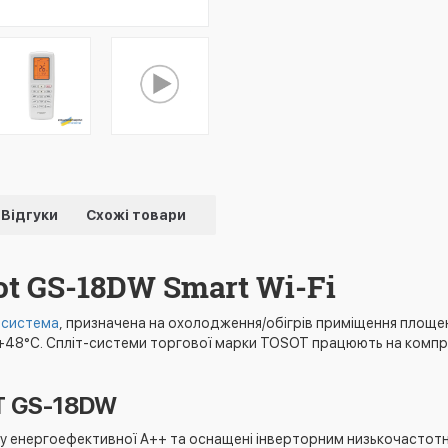
Відгуки
Схожі товари
t GS-18DW Smart Wi-Fi
-система
, призначена на охолодження/обігрів приміщення площе
+48°С. Спліт-системи торгової марки TOSOT працюють на компрес
T GS-18DW
су енергоефективної А++ та оснащені інверторним низькочастотн