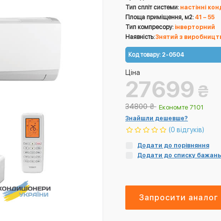
Тип спліт системи:
настінні ко
Площа приміщення, м2:
41 – 55
Тип компресору:
інверторний
Наявність:
Знятий з виробницт
Код товару:
2-0504
Ціна
27699
₴
34800
₴
Економте 7101
Знайшли дешевше?
(0 відгуків)
Додати до порівняння
Додати до списку бажань
Запросити аналог