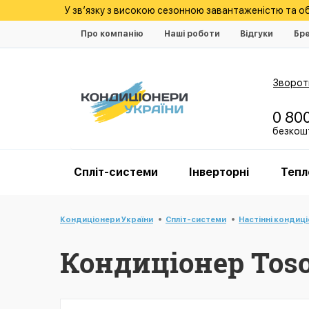
У зв’язку з високою сезонною завантаженістю та 
Про компанію
Наші роботи
Відгуки
Бр
Зворотн
0 80
безкошт
Спліт-системи
Інверторні
Тепл
Кондиціонери України
Спліт-системи
Настінні кондиц
Кондиціонер Toso