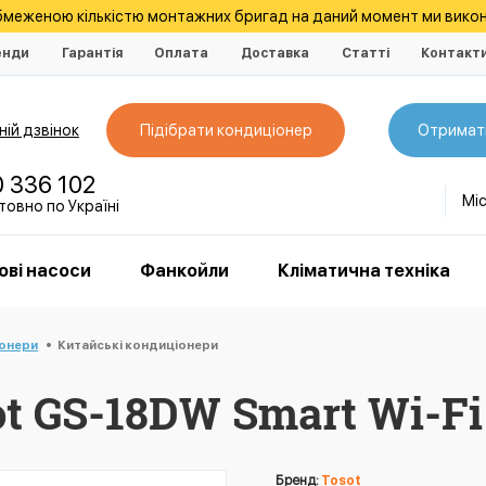
обмеженою кількістю монтажних бригад на даний момент ми викон
енди
Гарантія
Оплата
Доставка
Статті
Контакт
ій дзвінок
Підібрати кондиціонер
Отримат
0 336 102
Мі
овно по Україні
ові насоси
Фанкойли
Кліматична техніка
іонери
Китайські кондиціонери
t GS-18DW Smart Wi-Fi
Бренд:
Tosot