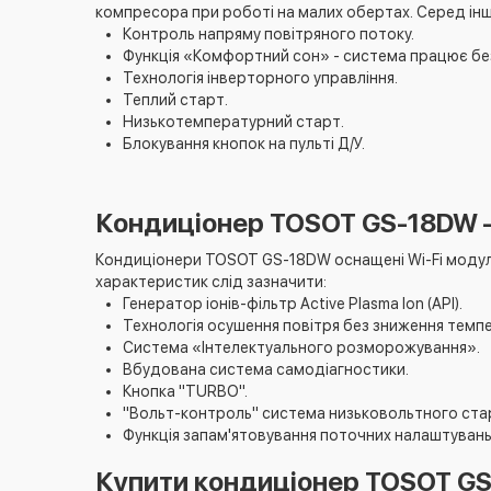
компресора при роботі на малих обертах. Серед інш
Контроль напряму повітряного потоку.
Функція «Комфортний сон» - система працює без
Технологія інверторного управління.
Теплий старт.
Низькотемпературний старт.
Блокування кнопок на пульті Д/У.
Кондиціонер TOSOT GS-18DW – 
Кондиціонери TOSOT GS-18DW оснащені Wi-Fi модул
характеристик слід зазначити:
Генератор іонів-фільтр Active Plasma Ion (API).
Технологія осушення повітря без зниження темп
Система «Інтелектуального розморожування».
Вбудована система самодіагностики.
Кнопка "TURBO".
"Вольт-контроль" система низьковольтного ста
Функція запам'ятовування поточних налаштувань
Купити кондиціонер TOSOT GS