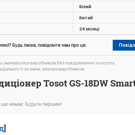
Білий
Китай
24 місяці
писі? Будь ласка, повідомте нам про це.
Повід
ть змінюватися виробником без повідомлення та носять
ідальності за зміни, внесені виробником.
диціонер Tosot GS-18DW Smar
в ще немає. Будьте першим!
д
]