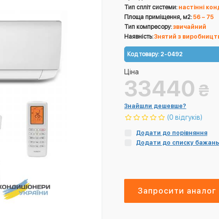
Тип спліт системи:
настінні ко
Площа приміщення, м2:
56 – 75
Тип компресору:
звичайний
Наявність:
Знятий з виробницт
Код товару:
2-0492
Ціна
33440
₴
Знайшли дешевше?
(0 відгуків)
Додати до порівняння
Додати до списку бажань
Запросити аналог