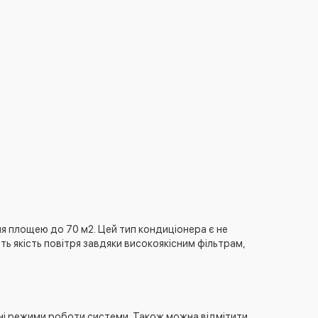
я площею до 70 м2. Цей тип кондиціонера є не
ь якість повітря завдяки високоякісним фільтрам,
чні режими роботи системи. Також можна відмітити