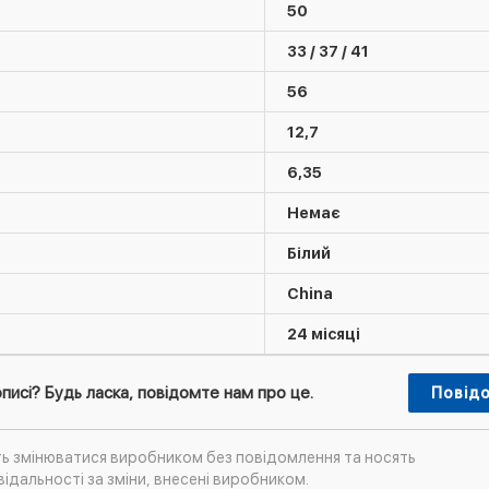
50
33 / 37 / 41
56
12,7
6,35
Немає
Білий
China
24 місяці
писі? Будь ласка, повідомте нам про це.
Повід
ть змінюватися виробником без повідомлення та носять
ідальності за зміни, внесені виробником.