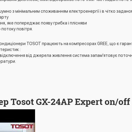
мно з мінімальним споживанням електроенергії і в чітко задано
арту
, яке попереджає появу грибка і плісняви
 потоку повітря.
ондиціонери TOSOT працюють на компресорах GREE, що є гарантією
теристик :
і відключення від джерела живлення система запам'ятовує поточ
ератури.
р Tosot GX-24AP Expert on/off