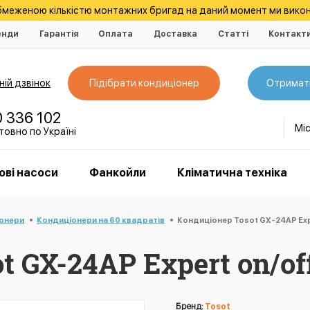
обмеженою кількістю монтажних бригад на даний момент ми викон
енди
Гарантія
Оплата
Доставка
Статті
Контакт
ій дзвінок
Підібрати кондиціонер
Отримат
0 336 102
Мі
овно по Україні
ові насоси
Фанкойли
Кліматична техніка
іонери
Кондиціонери на 60 квадратів
Кондиціонер Tosot GX-24AP Exp
 GX-24AP Expert on/of
Бренд:
Tosot