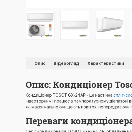
Опис
Відеоогляд
Характеристики
Опис: Кондиціонер Toso
Кондиціонер TOSOT GX-24AP - це настінна
спліт-си
інверторним і працює в температурному діапазоні ві
які максимально очищають повітря, попереджаючи по
Переваги кондиціонер
Серія кондиціонерів TOSOT EXPERT API обладнана я