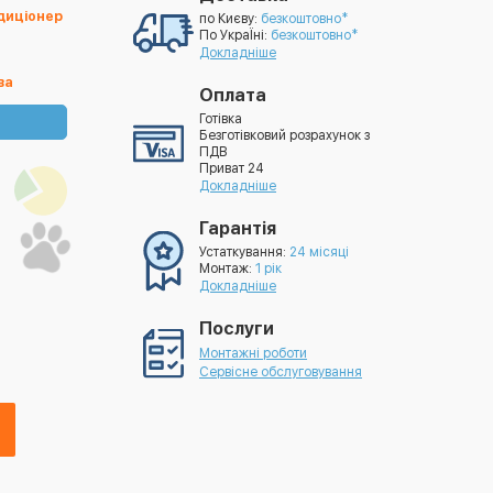
ндиціонер
по Києву:
безкоштовно*
По УкраЇні:
безкоштовно*
Докладніше
ва
Оплата
Готівка
Безготівковий розрахунок з
ПДВ
Приват 24
Докладніше
Гарантія
Устаткування:
24 місяці
Монтаж:
1 рік
Докладніше
Послуги
Монтажні роботи
Сервісне обслуговування