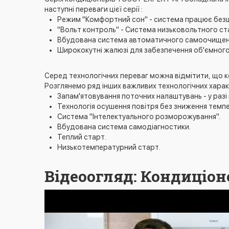
наступні переваги цієї серії :
Режим "Комфортний сон" - система працює безшу
"Вольт контроль" - Система низьковольтного ст
Вбудована система автоматичного самоочищення
Ширококутні жалюзі для забезпечення об'ємного
Серед технологічних переваг можна відмітити, що к
Розглянемо ряд інших важливих технологічних харак
Запам'ятовування поточних налаштувань - у раз
Технологія осушення повітря без зниження темп
Система "Інтелектуального розморожування".
Вбудована система самодіагностики.
Теплий старт.
Низькотемпературний старт.
Відеоогляд: Кондиціоне