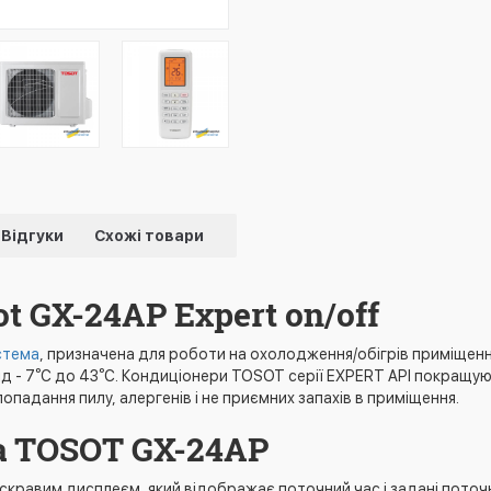
Відгуки
Схожі товари
t GX-24AP Expert on/off
стема
, призначена для роботи на охолодження/обігрів приміщенн
д - 7⁰С до 43⁰С. Кондиціонери TOSOT серії EXPERT API покращуют
падання пилу, алергенів і не приємних запахів в приміщення.
а TOSOT GX-24AP
скравим дисплеєм, який відображає поточний час і задані пото