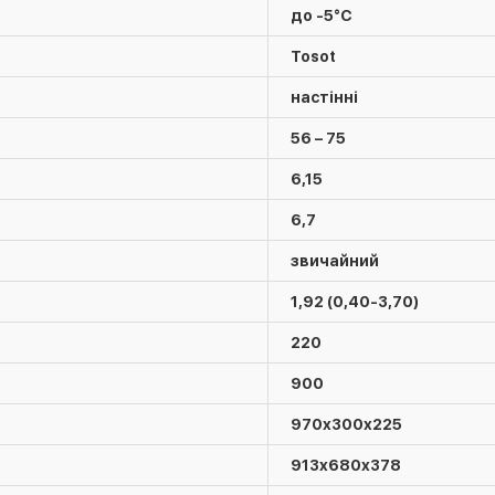
до -5°C
Tosot
настінні
56 – 75
6,15
6,7
звичайний
1,92 (0,40-3,70)
220
900
970х300х225
913х680х378