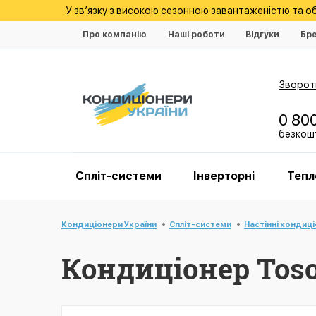
У зв’язку з високою сезонною завантаженістю та 
Про компанію
Наші роботи
Відгуки
Бр
Зворотн
0 80
безкошт
Спліт-системи
Інверторні
Тепл
Кондиціонери України
Спліт-системи
Настінні кондиц
Кондиціонер Tosot