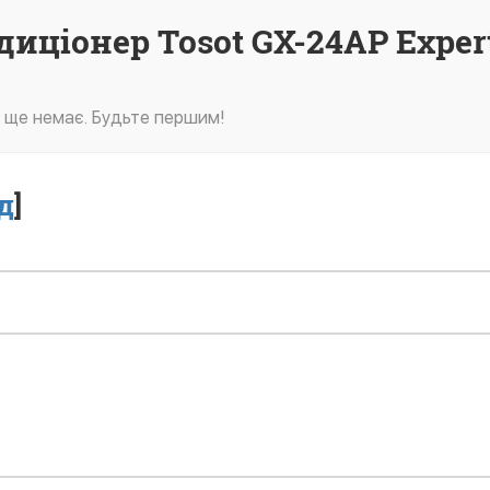
диціонер Tosot GX-24AP Exper
в ще немає. Будьте першим!
д
]