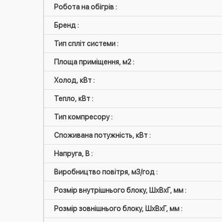
Робота на обігрів :
Бренд :
Тип спліт системи :
Площа приміщення, м2 :
Холод, кВт :
Тепло, кВт :
Тип компресору :
Споживана потужність, кВт :
Напруга, В :
Виробництво повітря, м3/год :
Розмір внутрішнього блоку, ШxВxГ, мм :
Розмір зовнішнього блоку, ШxВxГ, мм :