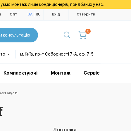
уємо монтаж лише кондиціонерів, придбаних у нас.
и
Опт
UA
RU
Вхід
Створити
0
и консультацію
сто
м. Київ, пр-т Соборності 7-А, оф. 715
Комплектуючі
Монтаж
Сервіс
ert on/off
f
Доставка