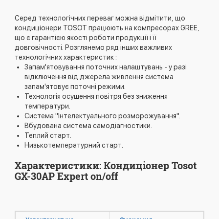
Серед технологічних переваг можна відмітити, що
кондиціонери TOSOT працюють на компресорах GREE,
що є гарантією якості роботи продукції і її
довговічності. Розглянемо ряд інших важливих
технологічних характеристик :
Запам'ятовування поточних налаштувань - у разі
відключення від джерела живлення система
запам'ятовує поточні режими.
Технологія осушення повітря без зниження
температури.
Система "Інтелектуального розморожування".
Вбудована система самодіагностики.
Теплий старт.
Низькотемпературний старт.
Характеристики: Кондиціонер Tosot
GX-30AP Expert on/off