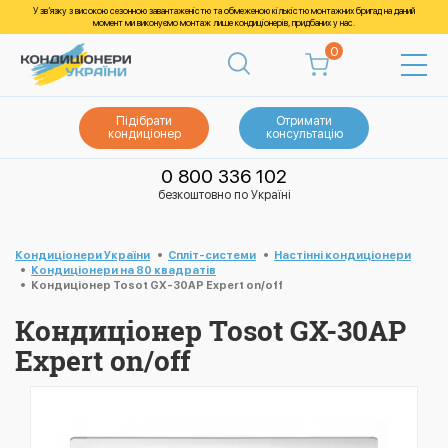
У зв’язку з високою сезонною завантаженістю та обмеженою кількістю монтажних бригад на даний
момент ми виконуємо монтаж лише кондиціонерів, придбаних у нас.
0
Підібрати
Отримати
кондиціонер
консультацію
0 800 336 102
безкоштовно по Україні
Кондиціонери України
Спліт-системи
Настінні кондиціонери
Кондиціонери на 80 квадратів
Кондиціонер Tosot GX-30AP Expert on/off
Кондиціонер Tosot GX-30AP
Expert on/off