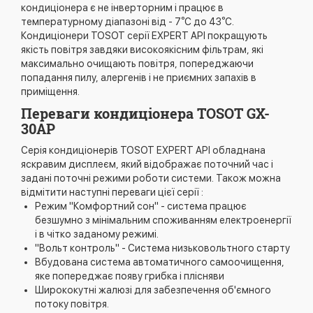
кондиціонера є не інверторним і працює в
температурному діапазоні від - 7⁰С до 43⁰С.
Кондиціонери TOSOT серії EXPERT API покращують
якість повітря завдяки високоякісним фільтрам, які
максимально очищають повітря, попереджаючи
попадання пилу, алергенів і не приємних запахів в
приміщення.
Переваги кондиціонера TOSOT GX-
30AP
Серія кондиціонерів TOSOT EXPERT API обладнана
яскравим дисплеєм, який відображає поточний час і
задані поточні режими роботи системи. Також можна
відмітити наступні переваги цієї серії :
Режим "Комфортний сон" - система працює
безшумно з мінімальним споживанням електроенергії
і в чітко заданому режимі.
"Вольт контроль" - Система низьковольтного старту
Вбудована система автоматичного самоочищення,
яке попереджає появу грибка і плісняви
Ширококутні жалюзі для забезпечення об'ємного
потоку повітря.