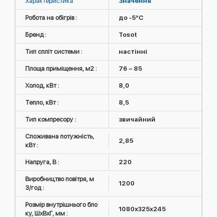
Характеристика
Значення
Робота на обігрів :
до -5°C
Бренд :
Tosot
Тип спліт системи :
настінні
Площа приміщення, м2 :
76 – 85
Холод, кВт :
8,0
Тепло, кВт :
8,5
Тип компресору :
звичайний
Споживана потужність,
2,85
кВт :
Напруга, В :
220
Виробництво повітря, м
1200
3/год :
Розмір внутрішнього бло
1080х325х245
ку, ШxВxГ, мм :