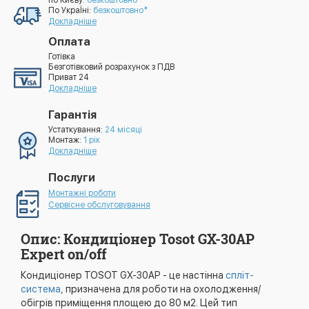
по Києву:
безкоштовно*
По УкраЇні:
безкоштовно*
Докладніше
Оплата
Готівка
Безготівковий розрахунок з ПДВ
Приват 24
Докладніше
Гарантія
Устаткування:
24 місяці
Монтаж:
1 рік
Докладніше
Послуги
Монтажні роботи
Сервісне обслуговування
Опис: Кондиціонер Tosot GX-30AP
Expert on/off
Кондиціонер TOSOT GX-30AP - це настінна
спліт-
система
, призначена для роботи на охолодження/
обігрів приміщення площею до 80 м2. Цей тип