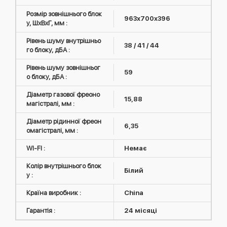
Розмір зовнішнього блок
963х700х396
у, ШxВxГ, мм :
Рівень шуму внутрішньо
38 / 41 / 44
го блоку, дБА :
Рівень шуму зовнішньог
59
о блоку, дБА :
Діаметр газової фреоно
15,88
магістралі, мм :
Діаметр рідинної фреон
6,35
омагістралі, мм :
WI-FI :
Немає
Колір внутрішнього блок
Білий
у :
Країна виробник :
China
Гарантія :
24 місяці