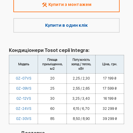
Купити з монтажем
Купити в один клік
Кондиціонери Tosot серії Integra:
Площа
Потужність
Модель
приміщення,
холод / тепло,
Ціна, грн.
м2
кВт
GZ-07VS
20
2,25 / 2,30
17 199 ₴
GZ-09VS
25
2,55 / 2,65
17 599 ₴
GZ-12VS
30
3,25 / 3,40
16 199 ₴
GZ-24VS
60
6,15 / 6,70
32 299 ₴
GZ-30VS
85
8,50 / 8,90
39 299 ₴