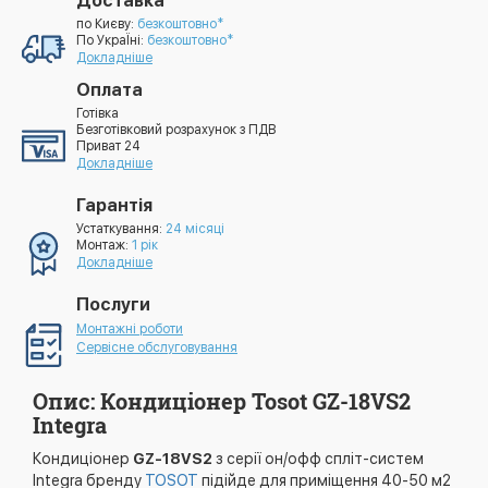
Доставка
по Києву:
безкоштовно*
По УкраЇні:
безкоштовно*
Докладніше
Оплата
Готівка
Безготівковий розрахунок з ПДВ
Приват 24
Докладніше
Гарантія
Устаткування:
24 місяці
Монтаж:
1 рік
Докладніше
Послуги
Монтажні роботи
Сервісне обслуговування
Опис: Кондиціонер Tosot GZ-18VS2
Integra
Кондиціонер
GZ-18VS2
з серії он/офф спліт-систем
Integra бренду
TOSOT
підійде для приміщення 40-50 м2