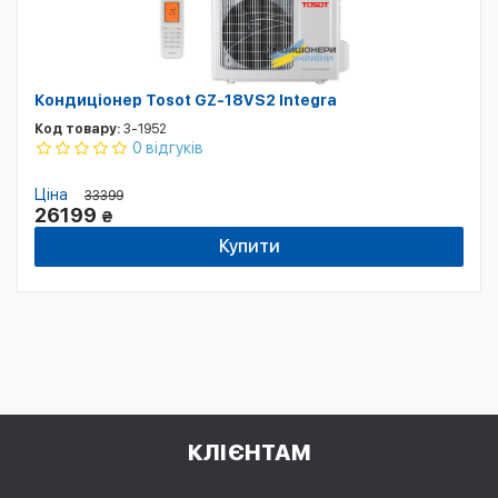
Кондиціонер Tosot GZ-18VS2 Integra
Код товару:
3-1952
0 відгуків
Ціна
33399
26199
₴
Купити
КЛІЄНТАМ