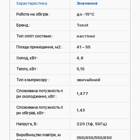
Характеристика
Значення
Робота на обігрів :
до -15°C
Бренд :
Tosot
Тип спліт системи :
настінні
Площа приміщення, м2 :
41 – 55
Холод, кВт :
4,8
Тепло, кВт :
5,15
Тип компресору :
звичайний
Споживана потужність п
1,477
ри охолодженні, кВт :
Споживана потужність п
1,43
ри обігріві, кВт :
Напруга, В :
220 (1ф, 50Гц)
Виробництво повітря, м
350/450/550/650