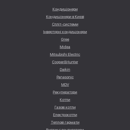
Кондиціонери
Кондиціонери в Києві
Спліт-системи
Інверторні кондиціонери
Gree
Midea
Mitsubishi Electric
Cooper&Hunter
Daikin
Panasonic
MDV
Рекуператори
Котли
Газові котли
Електрокотли
Теплові гармати
Витяжні вентилятори