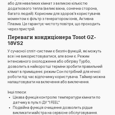
або для невеликих кімнат з великою кількістю
додаткового тепла (великі вікна, сонячна сторона,
багато людей). Корисним для здоров'я користувачів
моментом є фільтр з генератором іонів, Активна
Плазма. Це гарантує чистоту повітря, що проходить
через пристрій.
Переваги кондиціонера Tosot
GZ-
18VS2
У сучасної спліт-системи є безліч функцій, які можуть
все і не використовуватися, але вони є. Режим
інтенсивного охолодження або обігріву Турбо,
дозволить в найкоротші терміни зробити правильний
клімат в приміщенні. режим Сон потрібний для нічної
роботи під час відпочинку користувача. Таймер можна
налаштовувати на включення або виключення.
Інші плюси:
Цікава функція контролю температури кімнати по
датчику в пульті ДУ "I FEEL"
Подвійна функція очищення дозволить рідше
викликати майстра на сервісне обслуговування.