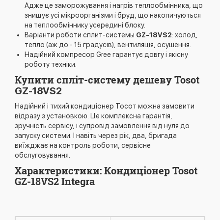
Адже це заморожування і нагрів теплообмінника, що
знищує усі мікроорганізми і бруд, що накопичуються
на теплообміннику усередині блоку.
Варіанти роботи сплит-системы
GZ-18VS2
: холод,
тепло (аж до - 15 градусів), вентиляція, осушення.
Надійний компресор Gree гарантує довгу і якісну
роботу техніки.
Купити спліт-систему дешеву Tosot
GZ-18VS2
Надійний і тихий кондиціонер Тосот можна замовити
відразу з установкою. Це комплексна гарантія,
зручність сервісу, і супровід замовлення від нуля до
запуску системи. І навіть через рік, два, бригада
виїжджає на контроль роботи, сервісне
обслуговування.
Характеристики: Кондиціонер Tosot
GZ-18VS2 Integra