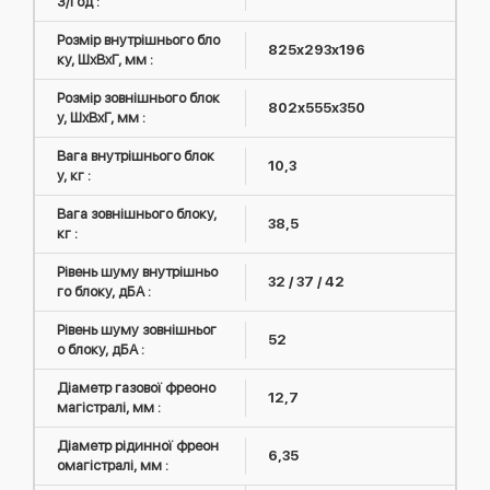
3/год :
Розмір внутрішнього бло
825x293x196
ку, ШxВxГ, мм :
Розмір зовнішнього блок
802x555x350
у, ШxВxГ, мм :
Вага внутрішнього блок
10,3
у, кг :
Вага зовнішнього блоку,
38,5
кг :
Рівень шуму внутрішньо
32 / 37 / 42
го блоку, дБА :
Рівень шуму зовнішньог
52
о блоку, дБА :
Діаметр газової фреоно
12,7
магістралі, мм :
Діаметр рідинної фреон
6,35
омагістралі, мм :