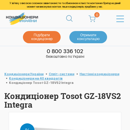
У зв’язку з високою сезонною завантаженістю та обмеженою кількістю монтажних бригад на даний
момент ми виконуємо монтаж лише кондиціонерів, придбаних у нас.
0
Підібрати
Отримати
кондиціонер
консультацію
0 800 336 102
безкоштовно по Україні
Кондиціонери України
Спліт-системи
Настінні кондиціонери
Кондиціонери на 40 квадратів
Кондиціонер Tosot GZ-18VS2 Integra
Кондиціонер Tosot GZ-18VS2
Integra