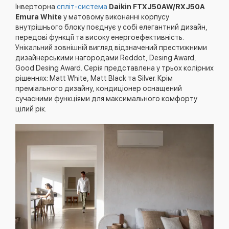
Інверторна
спліт-система
Daikin FTXJ50AW/RXJ50A
Emura White
у матовому виконанні корпусу
внутрішнього блоку поєднує у собі елегантний дизайн,
передові функції та високу енергоефективність.
Унікальний зовнішній вигляд відзначений престижними
дизайнерськими нагородами Reddot, Desing Award,
Good Desing Award. Серія представлена ​​у трьох колірних
рішеннях: Matt White, Matt Black та Silver. Крім
преміального дизайну, кондиціонер оснащений
сучасними функціями для максимального комфорту
цілий рік.