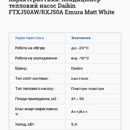
тепловий насос Daikin
FTXJ50AW/RXJ50A Emura Matt White
Характеристика
Значення
Робота на обігрів :
до -20°C
Робота на охолодження :
від -10°C
Бренд :
Daikin
Тип спліт системи :
настінні
Тип теплового насосу :
Повітря-повітря
Площа приміщення, м2 :
41 – 55
Клас енергоефективнос
A++/A++
ті :
Холод, кВт :
5,0