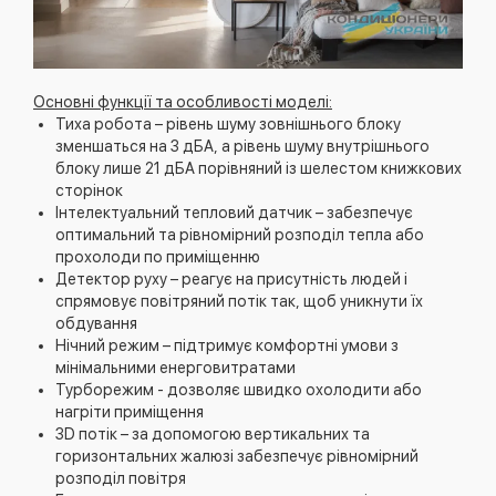
Основні функції та особливості моделі:
Тиха робота – рівень шуму зовнішнього блоку
зменшаться на 3 дБА, а рівень шуму внутрішнього
блоку лише 21 дБА порівняний із шелестом книжкових
сторінок
Інтелектуальний тепловий датчик – забезпечує
оптимальний та рівномірний розподіл тепла або
прохолоди по приміщенню
Детектор руху – реагує на присутність людей і
спрямовує повітряний потік так, щоб уникнути їх
обдування
Нічний режим – підтримує комфортні умови з
мінімальними енерговитратами
Турборежим - дозволяє швидко охолодити або
нагріти приміщення
3D потік – за допомогою вертикальних та
горизонтальних жалюзі забезпечує рівномірний
розподіл повітря