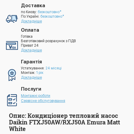
Доставка
по Києву:
безкоштовно*
По УкраЇні:
безкоштовно*
Докладніше
Оплата
Готівка
Безготівковий розрахунок з ПДВ
Приват 24
Докладніше
Гарантія
Устаткування:
24 місяці
Монтаж:
1 рік
Докладніше
Послуги
Монтажні роботи
Сервісне обслуговування
Опис: Кондиціонер тепловий насос
Daikin FTXJ50AW/RXJ50A Emura Matt
White