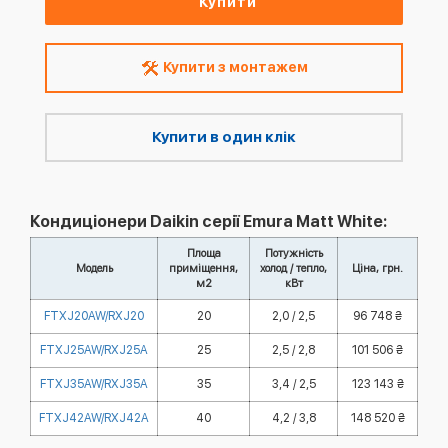
Купити
Купити з монтажем
Купити в один клік
Кондиціонери Daikin серії Emura Matt White:
Площа
Потужність
Модель
приміщення,
холод / тепло,
Ціна, грн.
м2
кВт
FTXJ20AW/RXJ20
20
2,0 / 2,5
96 748 ₴
FTXJ25AW/RXJ25A
25
2,5 / 2,8
101 506 ₴
FTXJ35AW/RXJ35A
35
3,4 / 2,5
123 143 ₴
FTXJ42AW/RXJ42A
40
4,2 / 3,8
148 520 ₴