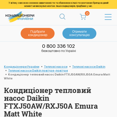
У зв’язку з високою сезонною завантаженістю та обмеженою кількістю монтажних бригад на даний
момент ми виконуємо монтаж лише кондиціонерів, придбаних у нас.
0
Підібрати
Отримати
кондиціонер
консультацію
0 800 336 102
безкоштовно по Україні
Кондиціонери України
Теплові насоси
Теплові насоси Daikin
Теплові насоси Daikin повітря-повітря
Кондиціонер тепловий насос Daikin FTXJ50AW/RXJ50A Emura Matt
White
Кондиціонер тепловий
насос Daikin
FTXJ50AW/RXJ50A Emura
Matt White