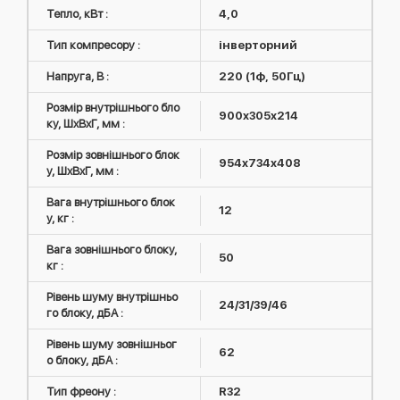
Тепло, кВт :
4,0
Тип компресору :
інверторний
Напруга, В :
220 (1ф, 50Гц)
Розмір внутрішнього бло
900x305x214
ку, ШxВxГ, мм :
Розмір зовнішнього блок
954x734x408
у, ШxВxГ, мм :
Вага внутрішнього блок
12
у, кг :
Вага зовнішнього блоку,
50
кг :
Рівень шуму внутрішньо
24/31/39/46
го блоку, дБА :
Рівень шуму зовнішньог
62
о блоку, дБА :
Тип фреону :
R32