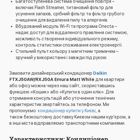
Багатоступенева система очищення повітря –
включає Flash Streamer, титановий фільтр для
усунення запахів, срібний фільтр та фільтр грубого
очищення для видалення пилу та алергенів
Вбудований модуль Wi-Fi та програма Onecta –
надає доступ для віддаленого правління системою,
можливість створення індивідуального режиму,
контроль статистики споживання електроенергії.
Стильний пульт кольору з магнітним тримачем –
зручний у використанні і завжди під рукою
Замовити дизайнерський кондиціонер
Daikin
FTXJ50AW/RXJ50A Emura Matt White
для квартири
або офісу можна через наш сайт, скориставшись
функцією «Кошик» або «Купити в один клік». Для
отримання консультацій або уточнення технічних
характеристик звертайтесь за телефоном. Ми
пропонуємо
кондиціонер купити у Києві
, а
також безкоштовну доставку Києвом нашим кур'єром, а
в інші міста відправляємо транспортними компаніями.
Характеристики: Кондиціонер