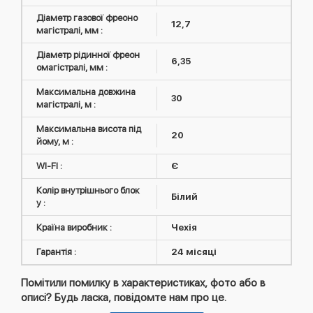
Діаметр газової фреоно
12,7
магістралі, мм :
Діаметр рідинної фреон
6,35
омагістралі, мм :
Максимальна довжина
30
магістралі, м :
Максимальна висота під
20
йому, м :
WI-FI :
Є
Колір внутрішнього блок
Білий
у :
Країна виробник :
Чехія
Гарантія :
24 місяці
Помітили помилку в характеристиках, фото або в
описі? Будь ласка, повідомте нам про це.