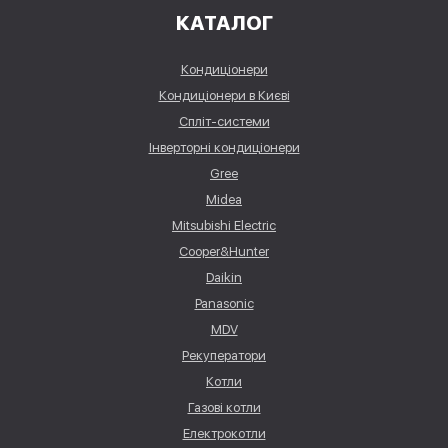
КАТАЛОГ
Кондиціонери
Кондиціонери в Києві
Спліт-системи
Інверторні кондиціонери
Gree
Midea
Mitsubishi Electric
Cooper&Hunter
Daikin
Panasonic
MDV
Рекуператори
Котли
Газові котли
Електрокотли