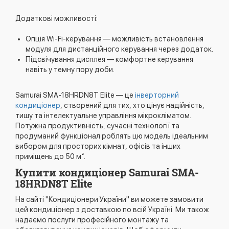
Додаткові можливості:
Опція Wi-Fi-керування — можливість встановлення
модуля для дистанційного керування через додаток.
Підсвічування дисплея — комфортне керування
навіть у темну пору доби.
Samurai SMA-18HRDN8T Elite — це
інверторний
кондиціонер
, створений для тих, хто цінує надійність,
тишу та інтелектуальне управління мікрокліматом.
Потужна продуктивність, сучасні технології та
продуманий функціонал роблять цю модель ідеальним
вибором для просторих кімнат, офісів та інших
приміщень до 50 м².
Купити кондиціонер Samurai SMA-
18HRDN8T Elite
На сайті "Кондиціонери України" ви можете замовити
цей кондиціонер з доставкою по всій Україні. Ми також
надаємо послуги професійного монтажу та