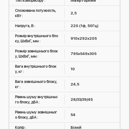
Тип компресору :
інверторний
Споживана потужність,
2,5
кВт :
Напруга, В :
220 (1ф, 50Гц)
Розмір внутрішнього бло
910x292x205
ку, ШxВxГ, мм :
Розмір зовнішнього блок
795x549x305
у, ШxВxГ, мм :
Вага внутрішнього блок
10
у, кг :
Вага зовнішнього блоку,
24,5
кг :
Рівень шуму внутрішньо
28/33/39/45
го блоку, дБА :
Рівень шуму зовнішньог
54
о блоку, дБА :
Колір :
Білий