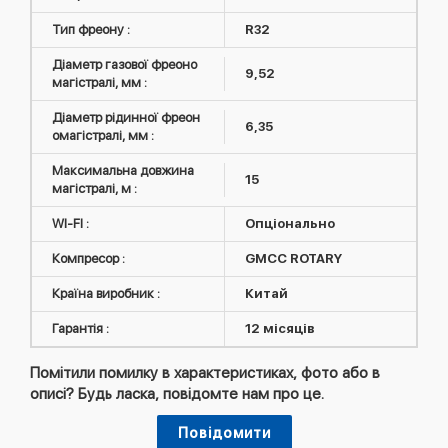
Тип фреону :
R32
Діаметр газової фреоно
9,52
магістралі, мм :
Діаметр рідинної фреон
6,35
омагістралі, мм :
Максимальна довжина
15
магістралі, м :
WI-FI :
Опціонально
Компресор :
GMCC ROTARY
Країна виробник :
Китай
Гарантія :
12 місяців
Помітили помилку в характеристиках, фото або в
описі? Будь ласка, повідомте нам про це.
Повідомити