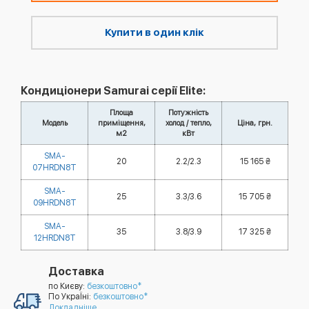
Купити в один клік
Кондиціонери Samurai серії Elite:
Площа
Потужність
Модель
приміщення,
холод / тепло,
Ціна, грн.
м2
кВт
SMA-
20
2.2/2.3
15 165 ₴
07HRDN8T
SMA-
25
3.3/3.6
15 705 ₴
09HRDN8T
SMA-
35
3.8/3.9
17 325 ₴
12HRDN8T
Доставка
по Києву:
безкоштовно*
По УкраЇні:
безкоштовно*
Докладніше