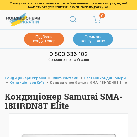
У зв’язку з високою сезонною завантаженістю та обмеженою кількістю монтажних бригад на даний
момент ми виконуємо монтаж лише кондиціонерів, придбаних у нас.
0
Підібрати
Отримати
кондиціонер
консультацію
0 800 336 102
безкоштовно по Україні
Кондиціонери України
Спліт-системи
Настінні кондиціонери
Кондиціонери Київ
Кондиціонер Samurai SMA-18HRDN8T Elite
Кондиціонер Samurai SMA-
18HRDN8T Elite