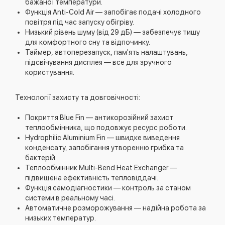
бажаної температури.
Функція Anti-Cold Air — запобігає подачі холодного
повітря під час запуску обігріву.
Низький рівень шуму (від 29 дБ) — забезпечує тишу
для комфортного сну та відпочинку.
Таймер, автоперезапуск, пам'ять налаштувань,
підсвічування дисплея — все для зручного
користування.
Технології захисту та довговічності:
Покриття Blue Fin — антикорозійний захист
теплообмінника, що подовжує ресурс роботи.
Hydrophilic Aluminium Fin — швидке виведення
конденсату, запобігання утворенню грибка та
бактерій.
Теплообмінник Multi-Bend Heat Exchanger —
підвищена ефективність тепловіддачі.
Функція самодіагностики — контроль за станом
системи в реальному часі.
Автоматичне розморожування — надійна робота за
низьких температур.