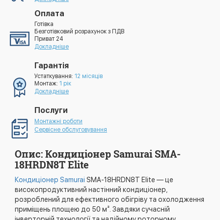
Оплата
Готівка
Безготівковий розрахунок з ПДВ
Приват 24
Докладніше
Гарантія
Устаткування:
12 місяців
Монтаж:
1 рік
Докладніше
Послуги
Монтажні роботи
Сервісне обслуговування
Опис: Кондиціонер Samurai SMA-
18HRDN8T Elite
Кондиціонер Samurai
SMA-18HRDN8T Elite — це
високопродуктивний настінний кондиціонер,
розроблений для ефективного обігріву та охолодження
приміщень площею до 50 м². Завдяки сучасній
інверторній технології та надійному роторному