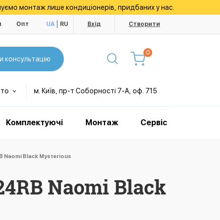
уємо монтаж лише кондиціонерів, придбаних у нас.
и
Опт
UA
RU
Вхід
Створити
0
и консультацію
сто
м. Київ, пр-т Соборності 7-А, оф. 715
Комплектуючі
Монтаж
Сервіс
 Naomi Black Mysterious
24RB Naomi Black