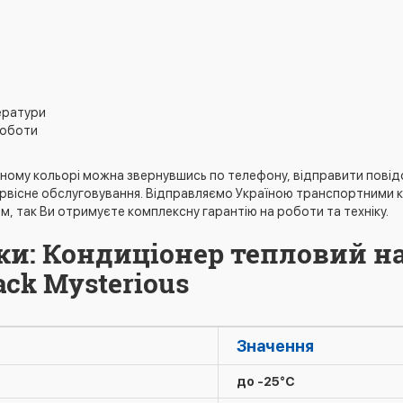
»
ератури
роботи
орному кольорі можна звернувшись по телефону, відправити повід
вісне обслуговування. Відправляємо Україною транспортними к
 так Ви отримуєте комплексну гарантію на роботи та техніку.
ки: Кондиціонер тепловий н
ack Mysterious
Значення
до -25°C