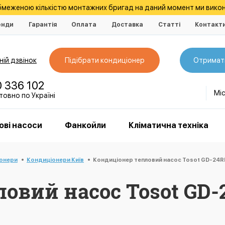
обмеженою кількістю монтажних бригад на даний момент ми викон
енди
Гарантія
Оплата
Доставка
Статті
Контакт
ій дзвінок
Підібрати кондиціонер
Отримат
0 336 102
Мі
овно по Україні
ові насоси
Фанкойли
Кліматична техніка
іонери
Кондиціонери Київ
Кондиціонер тепловий насос Tosot GD-24RB
овий насос Tosot GD-