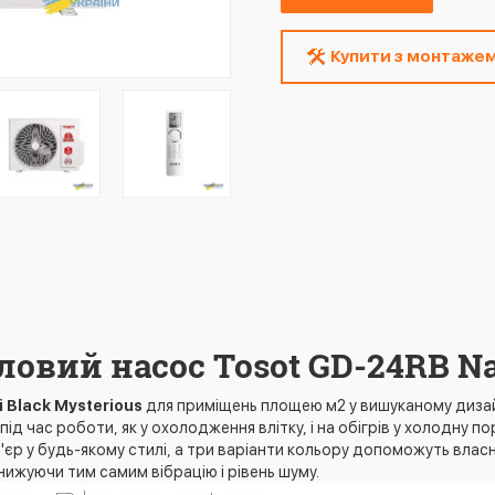
Купити з монтаже
овий насос Tosot GD-24RB Na
 Black Mysterious
для приміщень площею м2 у вишуканому дизай
д час роботи, як у охолодження влітку, і на обігрів у холодну пор
'єр у будь-якому стилі, а три варіанти кольору допоможуть власн
нижуючи тим самим вібрацію і рівень шуму.