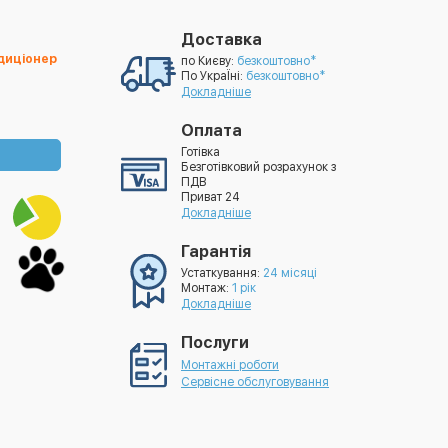
Доставка
ндиціонер
по Києву:
безкоштовно*
По УкраЇні:
безкоштовно*
Докладніше
Оплата
Готівка
Безготівковий розрахунок з
ПДВ
Приват 24
Докладніше
Гарантія
Устаткування:
24 місяці
Монтаж:
1 рік
Докладніше
Послуги
Монтажні роботи
Сервісне обслуговування