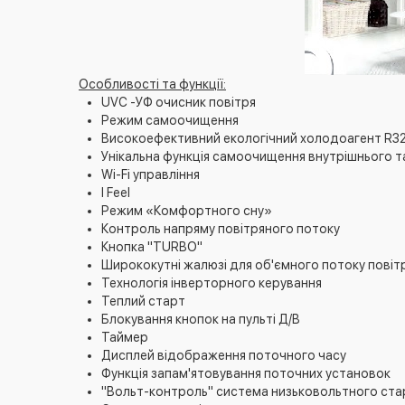
Особливості та функції:
UVC -УФ очисник повітря
Режим самоочищення
Високоефективний екологічний холодоагент R3
Унікальна функція самоочищення внутрішнього т
Wi-Fi управління
I Feel
Режим «Комфортного сну»
Контроль напряму повітряного потоку
Кнопка "TURBO"
Ширококутні жалюзі для об'ємного потоку повіт
Технологія інверторного керування
Теплий старт
Блокування кнопок на пульті Д/В
Таймер
Дисплей відображення поточного часу
Функція запам'ятовування поточних установок
"Вольт-контроль" система низьковольтного ста