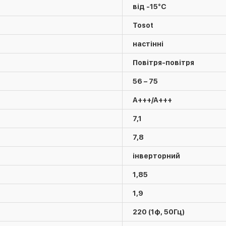
від -15°C
Tosot
настінні
Повітря-повітря
56 – 75
A+++/A+++
7,1
7,8
інверторний
1,85
1,9
220 (1ф, 50Гц)