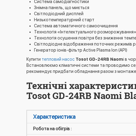
Система самодіагностики
Знімна панель, що миється
Світлодіодний дисплей
Низькотемпературний старт
Система автоматичного самоочищення
Технологія «Інтелектуального розморожування
Технологія осушення повітря без зниження темп
Світлодіодне відображення поточних режимів 
Генератор іонів-фільтр Active Plasma Ion (API)
Купити
тепловий насос
Tosot GD-24RB Naom
i в ч
Встановлюємо кліматичні системи та проводимо сер
рекомендує придбати обладнання разом з монтажем,
Технічні характеристи
Tosot GD-24RB Naomi Bl
Характеристика
Робота на обігрів :