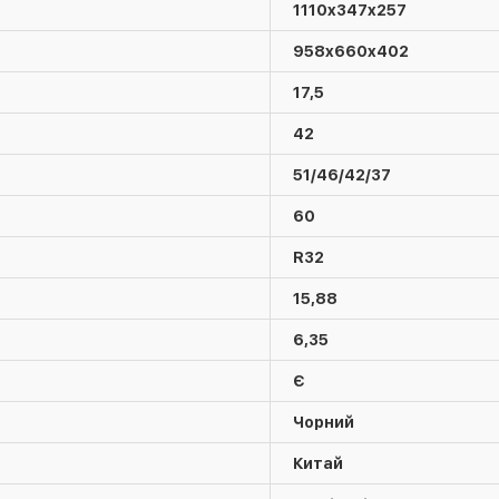
1110x347x257
958x660x402
17,5
42
51/46/42/37
60
R32
15,88
6,35
Є
Чорний
Китай