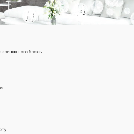
2
а зовнішнього блоків
ря
рту