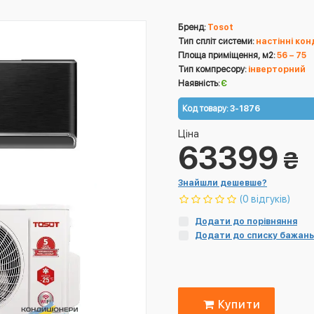
Бренд:
Tosot
Тип спліт системи:
настінні ко
Площа приміщення, м2:
56 – 75
Тип компресору:
інверторний
Наявність:
Є
Код товару:
3-1876
Ціна
63399
₴
Знайшли дешевше?
(0 відгуків)
Додати до порівняння
Додати до списку бажань
Купити