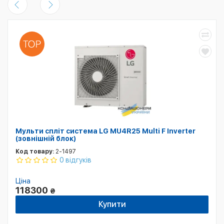
Мульти спліт система LG MU4R25 Multi F Inverter
(зовнішній блок)
Код товару:
2-1497
0 відгуків
Ціна
118300
₴
Купити