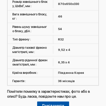
Розмір зовнішнього блок
870х650х330
у, ШxВxГ, мм :
Вага зовнішнього блоку,
46
кг :
Рівень шуму зовнішньог
54
о блоку, дБА :
Тип фреону :
R32
Діаметр газової фреоно
9,52 х 4
магістралі, мм :
Діаметр рідинної фреон
6,35 x 4
омагістралі, мм :
Країна виробник :
Південна Корея
Гарантія :
36 місяців
Помітили помилку в характеристиках, фото або в
описі? Будь ласка, повідомте нам про це.
Повідомити