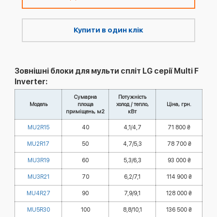
Купити в один клік
Зовнішні блоки для мульти спліт LG серії Multi F
Inverter:
Сумарна
Потужність
Модель
площа
холод / тепло,
Ціна, грн.
приміщень, м2
кВт
MU2R15
40
4,1/4,7
71 800 ₴
MU2R17
50
4,7/5,3
78 700 ₴
MU3R19
60
5,3/6,3
93 000 ₴
MU3R21
70
6,2/7,1
114 900 ₴
MU4R27
90
7,9/9,1
128 000 ₴
MU5R30
100
8,8/10,1
136 500 ₴