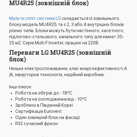
MU4R25 (зовнішній блок)
Мульти спліт система LG
складається із зовнішнього
блоку модель MU4R25 та з 2, 3 або 4 внутрішніх блоків
різних типів. Блоки можуть бути настінного, касетного,
підлогово-стельового, канального типу для кімнат 20-
25 м2. Серія Multi F Inverter, працює на 220В.
Переваги LG MU4R25 (зовнішній
блок)
Низьке електроспоживання, клас енергоефективності А
/А, інверторна технологія, надійний виробник.
Інші плюси:
Робота на обігрів до - 18°C
Робота на охолодження від - 10°C
Зроблено в Південній Кореї
Сертифікація Eurovent
Один зовнішній блок на фасаді
R32 сучасний фреон