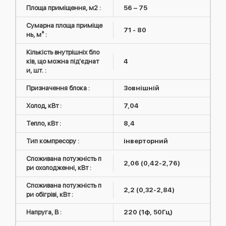
Площа приміщення, м2 :
56 – 75
Сумарна площа приміще
71 - 80
нь, м² :
Кількість внутрішніх бло
ків, що можна під'єднат
4
и, шт. :
Призначення блока :
Зовнішній
Холод, кВт :
7,04
Тепло, кВт :
8,4
Тип компресору :
інверторний
Споживана потужність п
2,06 (0,42-2,76)
ри охолодженні, кВт :
Споживана потужність п
2,2 (0,32-2,84)
ри обігріві, кВт :
Напруга, В :
220 (1ф, 50Гц)