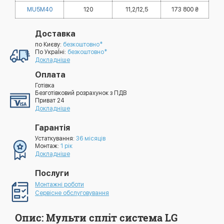
MU5M40
120
11,2/12,5
173 800 ₴
Доставка
по Києву:
безкоштовно*
По УкраЇні:
безкоштовно*
Докладніше
Оплата
Готівка
Безготівковий розрахунок з ПДВ
Приват 24
Докладніше
Гарантія
Устаткування:
36 місяців
Монтаж:
1 рік
Докладніше
Послуги
Монтажні роботи
Сервісне обслуговування
Опис: Мульти спліт система LG