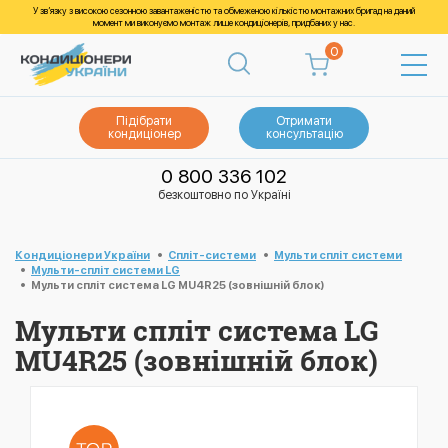
У зв’язку з високою сезонною завантаженістю та обмеженою кількістю монтажних бригад на даний
момент ми виконуємо монтаж лише кондиціонерів, придбаних у нас.
0
Підібрати
Отримати
кондиціонер
консультацію
0 800 336 102
безкоштовно по Україні
Кондиціонери України
Спліт-системи
Мульти спліт системи
Мульти-спліт системи LG
Мульти спліт система LG MU4R25 (зовнішній блок)
Мульти спліт система LG
MU4R25 (зовнішній блок)