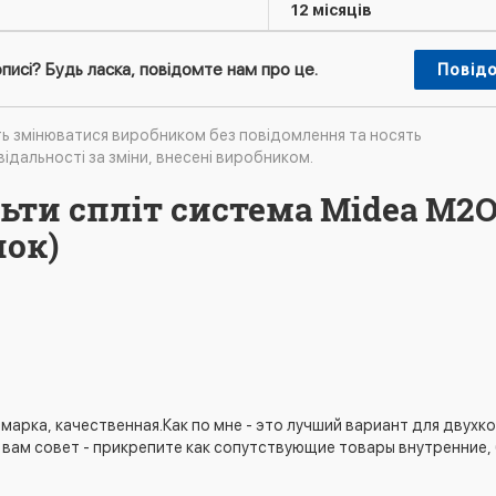
12 місяців
писі? Будь ласка, повідомте нам про це.
Повід
ть змінюватися виробником без повідомлення та носять
ідальності за зміни, внесені виробником.
льти спліт система Midea M2
лок)
марка, качественная.Как по мне - это лучший вариант для двухк
 вам совет - прикрепите как сопутствующие товары внутренние,