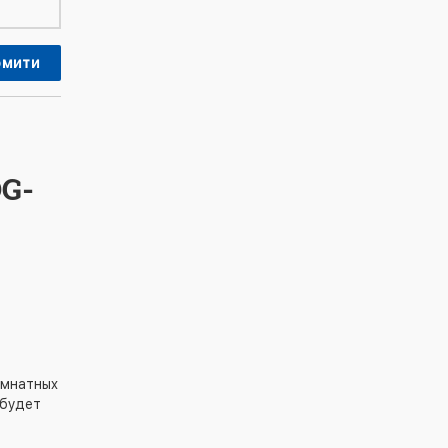
омити
OG-
омнатных
 будет