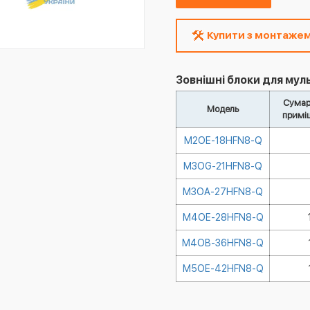
Купити з монтаже
Зовнішні блоки для муль
Сумар
Модель
примі
M2OE-18HFN8-Q
M3OG-21HFN8-Q
M3OA-27HFN8-Q
M4OE-28HFN8-Q
M4OB-36HFN8-Q
M5OE-42HFN8-Q