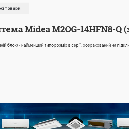
жі товари
стема Midea M2OG-14HFN8-Q (
й блок) - найменший типорозмір в серії, розрахований на підклю