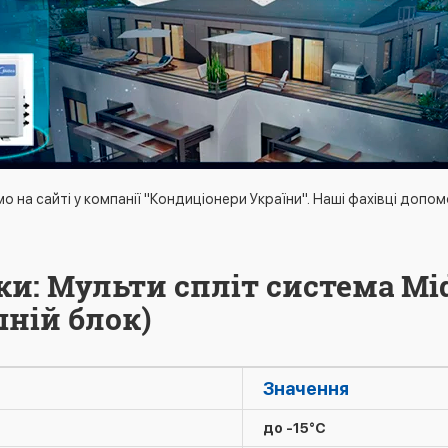
на сайті у компанії "Кондиціонери України". Наші фахівці допо
ки: Мульти спліт система Mi
ній блок)
Значення
до -15°C