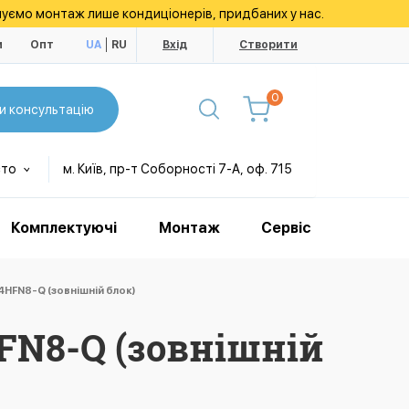
уємо монтаж лише кондиціонерів, придбаних у нас.
и
Опт
UA
RU
Вхід
Створити
0
и консультацію
сто
м. Київ, пр-т Соборності 7-А, оф. 715
Комплектуючі
Монтаж
Сервіс
4HFN8-Q (зовнішній блок)
FN8-Q (зовнішній