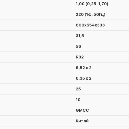
1,00 (0,25-1,70)
220 (1ф, 50Гц)
800x554x333
31,5
56
R32
9,52 x 2
6,35 x 2
25
10
GMCC
Китай