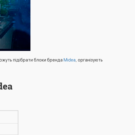
можуть підібрати блоки бренда
Midea
, організують
dea