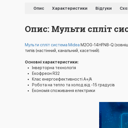
Опис
Характеристики
Відгуки
Схо
Опис: Мульти спліт си
Мульти спліт система Midea
M2OG-14HFN8-Q (зовнішні
типів (настінний, канальний, касетний).
Основні характеристики:
Інверторна технологія
Екофреон R32
Клас енергоефективності А+/А
Робота на тепло та холод від -15 градусів
Економія споживання електрики