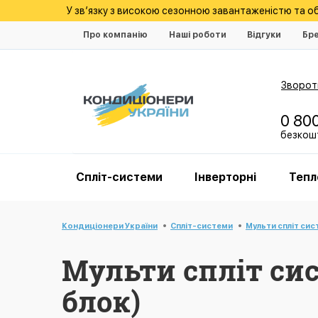
У зв’язку з високою сезонною завантаженістю та 
Про компанію
Наші роботи
Відгуки
Бр
Зворотн
0 80
безкошт
Спліт-системи
Інверторні
Тепл
Кондиціонери України
Спліт-системи
Мульти спліт си
Мульти спліт си
блок)