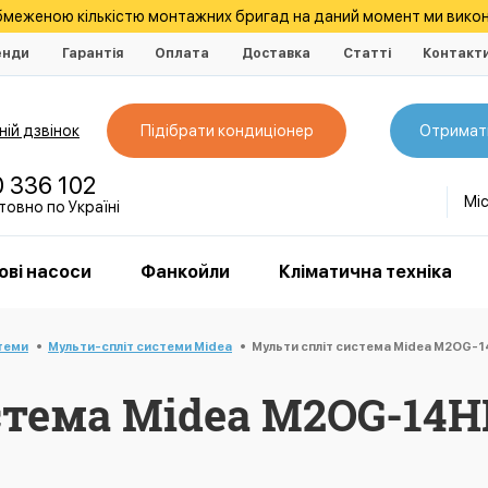
обмеженою кількістю монтажних бригад на даний момент ми викон
енди
Гарантія
Оплата
Доставка
Статті
Контакт
ій дзвінок
Підібрати кондиціонер
Отримат
0 336 102
Мі
овно по Україні
ові насоси
Фанкойли
Кліматична техніка
стеми
Мульти-спліт системи Midea
Мульти спліт система Midea M2OG-1
стема Midea M2OG-14H