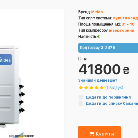
Бренд:
Midea
Тип спліт системи:
мульти конд
Площа приміщення, м2:
31 – 40
Тип компресору:
інверторний
Наявність:
Є
Код товару:
3-2479
Ціна
41800
₴
Знайшли дешевше?
(1 відгук)
Додати до порівняння
Додати до списку бажань
Купити