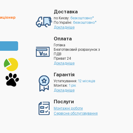
Доставка
иціонер
по Києву:
безкоштовно*
По УкраЇні:
безкоштовно*
Докладніше
Оплата
Готівка
Безготівковий розрахунок з
ПДВ
Приват 24
Докладніше
Гарантія
Устаткування:
12 місяців
Монтаж:
1 рік
Докладніше
Послуги
Монтажні роботи
Сервісне обслуговування