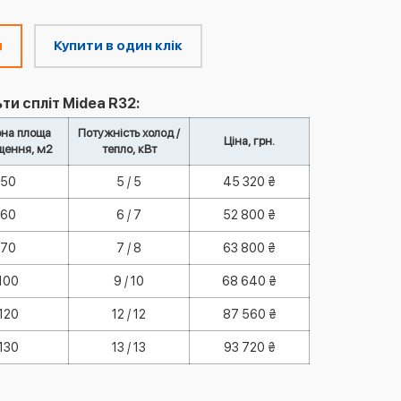
м
Купити в один клік
ти спліт Midea R32:
на площа
Потужність холод /
Ціна, грн.
щення, м2
тепло, кВт
50
5 / 5
45 320 ₴
60
6 / 7
52 800 ₴
70
7 / 8
63 800 ₴
100
9 / 10
68 640 ₴
120
12 / 12
87 560 ₴
130
13 / 13
93 720 ₴