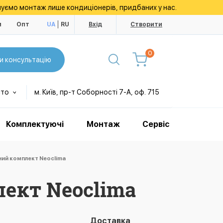
уємо монтаж лише кондиціонерів, придбаних у нас.
и
Опт
UA
RU
Вхід
Створити
0
и консультацію
сто
м. Київ, пр-т Соборності 7-А, оф. 715
Комплектуючі
Монтаж
Сервіс
ий комплект Neoclima
ект Neoclima
Доставка