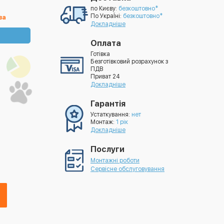
по Києву:
безкоштовно*
По УкраЇні:
безкоштовно*
ва
Докладніше
Оплата
Готівка
Безготівковий розрахунок з
ПДВ
Приват 24
Докладніше
Гарантія
Устаткування:
нет
Монтаж:
1 рік
Докладніше
Послуги
Монтажні роботи
Сервісне обслуговування