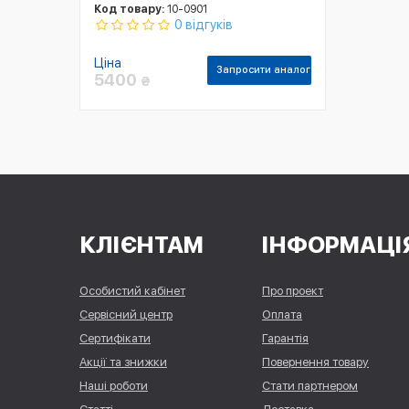
Код товару:
10-0901
0 відгуків
Ціна
Запросити аналог
5400
₴
КЛІЄНТАМ
ІНФОРМАЦІ
Особистий кабінет
Про проект
Сервісний центр
Оплата
Сертифікати
Гарантія
Акції та знижки
Повернення товару
Наші роботи
Стати партнером