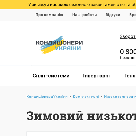
У зв’язку з високою сезонною завантаженістю та 
Про компанію
Наші роботи
Відгуки
Бр
Зворотн
0 80
безкошт
Спліт-системи
Інверторні
Тепл
Кондиціонери України
Комплектуючі
Низькотемперату
Зимовий низькот