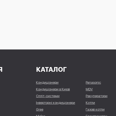
Я
КАТАЛОГ
Кондиціонери
Panasonic
Кондиціонери в Києві
MDV
Спліт-системи
Рекуператори
Інверторні кондиціонери
Котли
Gree
Газові котли