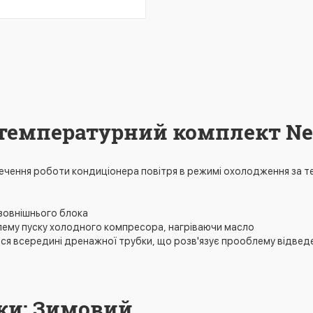
температурний комплект Ne
ечення роботи кондиціонера повітря в режимі охолодження за т
зовнішнього блока
блему пуску холодного компресора, нагріваючи масло
ться всередині дренажної трубки, що розв'язує прооблему відве
ики: Зимовий