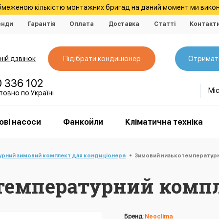
обмеженою кількістю монтажних бригад на даний момент ми викон
енди
Гарантія
Оплата
Доставка
Статті
Контакт
ій дзвінок
Підібрати кондиціонер
Отримат
0 336 102
Мі
овно по Україні
ові насоси
Фанкойли
Кліматична техніка
рний зимовий комплект для кондиціонера
Зимовий низькотемпературн
емпературний компл
Бренд:
Neoclima