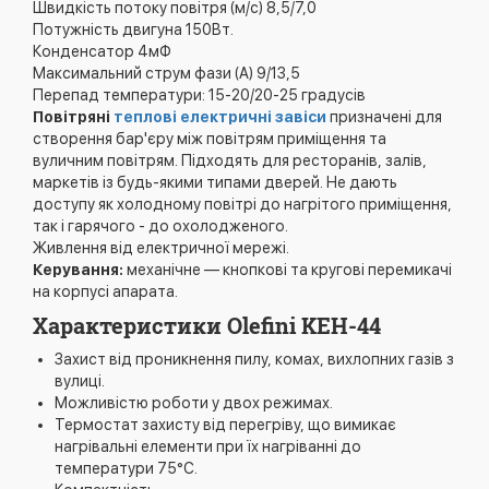
Швидкість потоку повітря (м/с) 8,5/7,0
Потужність двигуна 150Вт.
Конденсатор 4мФ
Максимальний струм фази (А) 9/13,5
Перепад температури: 15-20/20-25 градусів
Повітряні
теплові електричні завіси
призначені для
створення бар'єру між повітрям приміщення та
вуличним повітрям. Підходять для ресторанів, залів,
маркетів із будь-якими типами дверей. Не дають
доступу як холодному повітрі до нагрітого приміщення,
так і гарячого - до охолодженого.
Живлення від електричної мережі.
Керування:
механічне — кнопкові та кругові перемикачі
на корпусі апарата.
Характеристики Olefini KEH-44
Захист від проникнення пилу, комах, вихлопних газів з
вулиці.
Можливістю роботи у двох режимах.
Термостат захисту від перегріву, що вимикає
нагрівальні елементи при їх нагріванні до
температури 75°С.