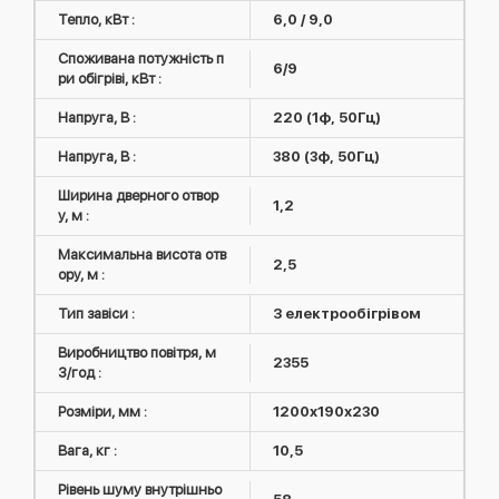
Тепло, кВт :
6,0 / 9,0
Споживана потужність п
6/9
ри обігріві, кВт :
Напруга, В :
220 (1ф, 50Гц)
Напруга, В :
380 (3ф, 50Гц)
Ширина дверного отвор
1,2
у, м :
Максимальна висота отв
2,5
ору, м :
Тип завіси :
З електрообігрівом
Виробництво повітря, м
2355
3/год :
Розміри, мм :
1200х190х230
Вага, кг :
10,5
Рівень шуму внутрішньо