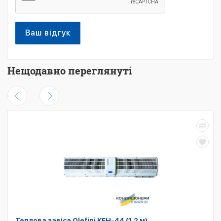
Ваш відгук
Нещодавно переглянуті
Теплова завіса Olefini KEH-44 (1,2 м)