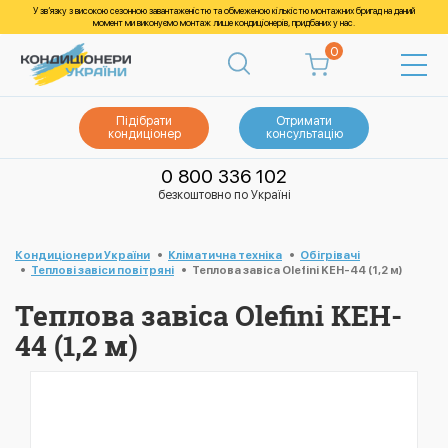
У зв’язку з високою сезонною завантаженістю та обмеженою кількістю монтажних бригад на даний
момент ми виконуємо монтаж лише кондиціонерів, придбаних у нас.
0
Підібрати
Отримати
кондиціонер
консультацію
0 800 336 102
безкоштовно по Україні
Кондиціонери України
Кліматична техніка
Обігрівачі
Теплові завіси повітряні
Теплова завіса Olefini KEH-44 (1,2 м)
Теплова завіса Olefini KEH-
44 (1,2 м)