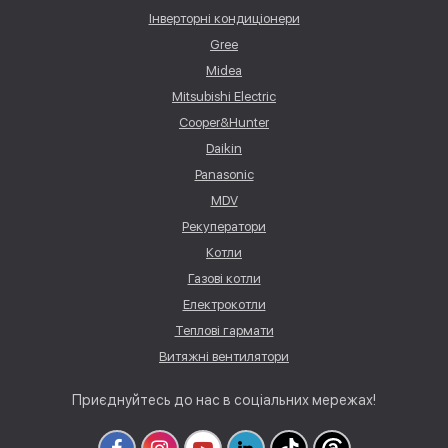
Інверторні кондиціонери
Gree
Midea
Mitsubishi Electric
Cooper&Hunter
Daikin
Panasonic
MDV
Рекуператори
Котли
Газові котли
Електрокотли
Теплові гармати
Витяжні вентилятори
Приєднуйтесь до нас в соціальних мережах!