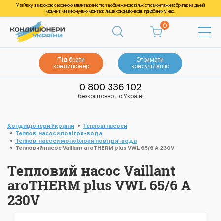
У зв’язку з високою сезонною завантаженістю та обмеженою кількістю монтажних бригад на даний
момент ми виконуємо монтаж лише кондиціонерів, придбаних у нас.
0
Підібрати
Отримати
кондиціонер
консультацію
0 800 336 102
безкоштовно по Україні
Кондиціонери України
Теплові насоси
Теплові насоси повітря-вода
Теплові насоси моноблоки повітря-вода
Тепловий насос Vaillant aroTHERM plus VWL 65/6 A 230V
Тепловий насос Vaillant
aroTHERM plus VWL 65/6 A
230V