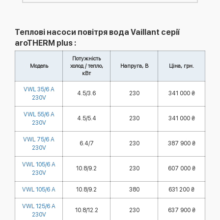
Теплові насоси повітря вода Vaillant серії
aroTHERM plus :
Потужність
Модель
холод / тепло,
Напруга, В
Ціна, грн.
кВт
VWL 35/6 A
4.5/3.6
230
341 000 ₴
230V
VWL 55/6 A
4.5/5.4
230
341 000 ₴
230V
VWL 75/6 A
6.4/7
230
387 900 ₴
230V
VWL 105/6 A
10.8/9.2
230
607 000 ₴
230V
VWL 105/6 A
10.8/9.2
380
631 200 ₴
VWL 125/6 A
10.8/12.2
230
637 900 ₴
230V