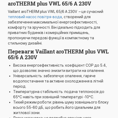
aroTHERM plus VWL 65/6 A 230V
Vaillant aroTHERM plus VWL 65/6 A 230V – це сучасний
тепловий насос повітря-вода
, створений для
забезпечення максимальної енергоефективності,
комфорту та зручності. Він ідеально підходить для
приватних будинків і комерційних приміщень,
пропонуючи передові функції в компактному та
стильному дизайні.
Переваги Vaillant aroTHERM plus VWL
65/6 A 230V
Висока енергоефективність: коефіцієнт COP до 5.4,
що дозволяє значно знизити витрати на опалення.
Універсальність: забезпечує опалення, гаряче
водопостачання та активне охолодження в літній
період.
Температурна стабільність: подача теплоносія до
65°C навіть при зовнішній температурі -10°C.
Тихий режим роботи: рівень шуму зовнішнього блоку
всього 55-60 дБ, що робить його ідеальним для
житлової зони.