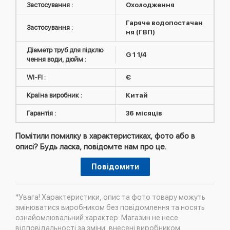
Застосування :
Охолодження
Гаряче водопостачан
Застосування :
ня (ГВП)
Діаметр труб для підклю
G 1 1/4
чення води, дюйм :
WI-FI :
Є
Країна виробник :
Китай
Гарантія :
36 місяців
Помітили помилку в характеристиках, фото або в
описі? Будь ласка, повідомте нам про це.
Повідомити
*Увага! Характеристики, опис та фото товару можуть
змінюватися виробником без повідомлення та носять
ознайомлювальний характер. Магазин не несе
відповідальності за зміни, внесені виробником.