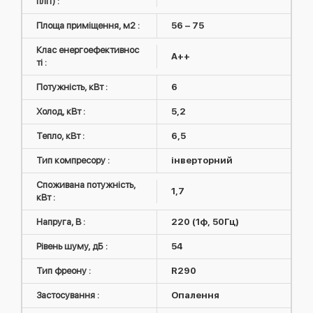
пліт) :
Площа приміщення, м2 :
56 – 75
Клас енергоефективнос
A++
ті :
Потужність, кВт :
6
Холод, кВт :
5,2
Тепло, кВт :
6,5
Тип компресору :
інверторний
Споживана потужність,
1,7
кВт :
Напруга, В :
220 (1ф, 50Гц)
Рівень шуму, дБ :
54
Тип фреону :
R290
Застосування :
Опалення