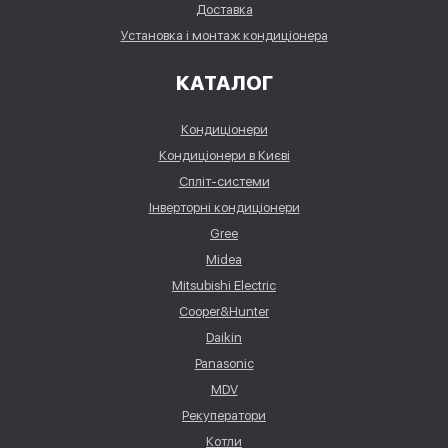
Доставка
Установка і монтаж кондиціонера
КАТАЛОГ
Кондиціонери
Кондиціонери в Києві
Спліт-системи
Інверторні кондиціонери
Gree
Midea
Mitsubishi Electric
Cooper&Hunter
Daikin
Panasonic
MDV
Рекуператори
Котли