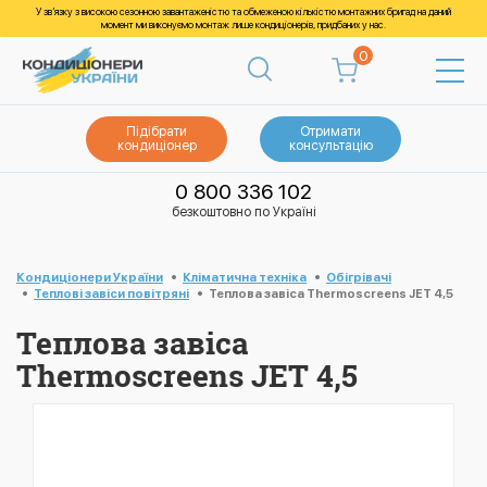
У зв’язку з високою сезонною завантаженістю та обмеженою кількістю монтажних бригад на даний
момент ми виконуємо монтаж лише кондиціонерів, придбаних у нас.
0
Підібрати
Отримати
кондиціонер
консультацію
0 800 336 102
безкоштовно по Україні
Кондиціонери України
Кліматична техніка
Обігрівачі
Теплові завіси повітряні
Теплова завіса Thermoscreens JET 4,5
Теплова завіса
Thermoscreens JET 4,5