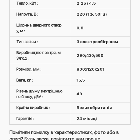
Тепло, кВт :
2,25 / 4,5
Напруга, В :
220 (1ф, 50Гц)
Ширина дверного отвор
0,8
у, м :
Тип завіси :
З електрообігрівом
Виробництво повітря, м
290/430/560
3/год :
Розміри, мм :
800x120x201
Вага, кг :
15,5
Рівень шуму внутрішньо
49
го блоку, дБА :
Країна виробник :
Великобританія
Гарантія :
24 місяці
Помітили помилку в характеристиках, фото або в
описі? Будь ласка, повідомте нам про це.