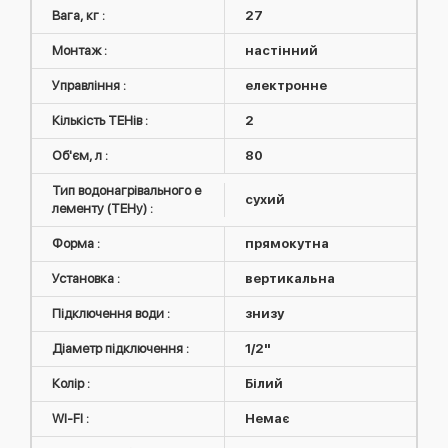
Вага, кг :
27
Монтаж :
настінний
Управління :
електронне
Кількість ТЕНів :
2
Об'єм, л :
80
Тип водонагрівального е
сухий
лементу (ТЕНу) :
Форма :
прямокутна
Установка :
вертикальна
Підключення води :
знизу
Діаметр підключення :
1/2"
Колір :
Білий
WI-FI :
Немає