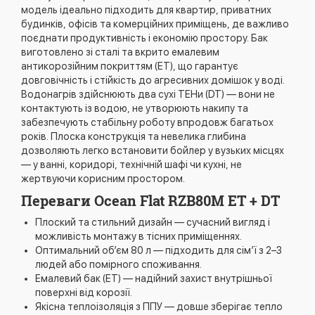
модель ідеально підходить для квартир, приватних
будинків, офісів та комерційних приміщень, де важливо
поєднати продуктивність і економію простору. Бак
виготовлено зі сталі та вкрито емалевим
антикорозійним покриттям (ET), що гарантує
довговічність і стійкість до агресивних домішок у воді.
Водонагрів здійснюють два сухі ТЕНи (DT) — вони не
контактують із водою, не утворюють накипу та
забезпечують стабільну роботу впродовж багатьох
років. Плоска конструкція та невелика глибина
дозволяють легко встановити бойлер у вузьких місцях
— у ванні, коридорі, технічній шафі чи кухні, не
жертвуючи корисним простором.
Переваги Ocean Flat RZB80M ET + DT
Плоский та стильний дизайн — сучасний вигляд і
можливість монтажу в тісних приміщеннях.
Оптимальний об’єм 80 л — підходить для сім’ї з 2–3
людей або помірного споживання.
Емалевий бак (ET) — надійний захист внутрішньої
поверхні від корозії.
Якісна теплоізоляція з ППУ — довше зберігає тепло