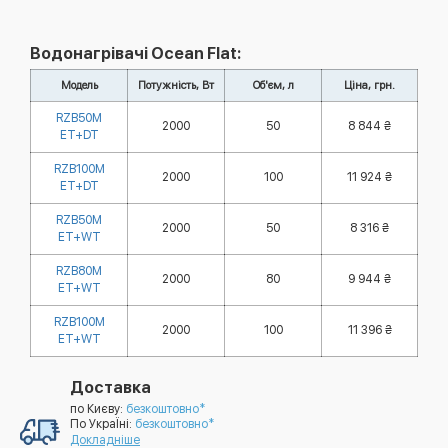
Водонагрівачі Ocean Flat:
Модель
Потужність, Вт
Об'єм, л
Ціна, грн.
RZB50M
2000
50
8 844 ₴
ET+DT
RZB100M
2000
100
11 924 ₴
ET+DT
RZB50M
2000
50
8 316 ₴
ET+WT
RZB80M
2000
80
9 944 ₴
ET+WT
RZB100M
2000
100
11 396 ₴
ET+WT
Доставка
по Києву:
безкоштовно*
По УкраЇні:
безкоштовно*
Докладніше