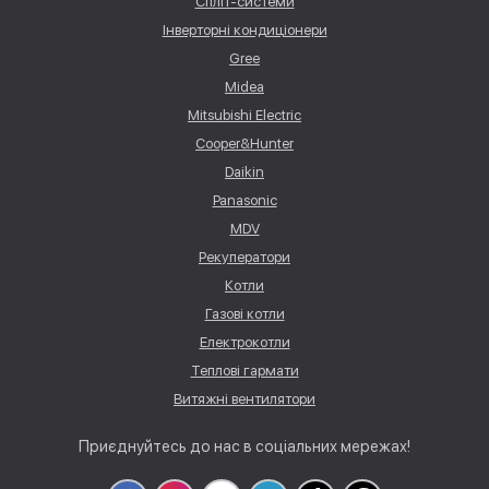
Спліт-системи
Інверторні кондиціонери
Gree
Midea
Mitsubishi Electric
Cooper&Hunter
Daikin
Panasonic
MDV
Рекуператори
Котли
Газові котли
Електрокотли
Теплові гармати
Витяжні вентилятори
Приєднуйтесь до нас в соціальних мережах!