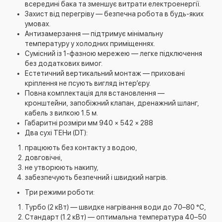
всередині бака та зменшує витрати електроенергії.
Захист від перегріву — безпечна робота в будь-яких
умовах.
Антизамерзання — підтримує мінімальну
температуру у холодних приміщеннях.
Сумісний із 1-фазною мережею — легке підключення
без додаткових вимог.
Естетичний вертикальний монтаж — приховані
кріплення не псують вигляд інтер’єру.
Повна комплектація для встановлення —
кронштейни, запобіжний клапан, дренажний шланг,
кабель з вилкою 1.5 м.
Габаритні розміри мм 940 × 542 × 288
Два сухі ТЕНи (DT):
працюють без контакту з водою,
довговічні,
не утворюють накипу,
забезпечують безпечний і швидкий нагрів.
Три режими роботи:
Турбо (2 кВт) — швидке нагрівання води до 70–80 °C,
Стандарт (1.2 кВт) — оптимальна температура 40–50