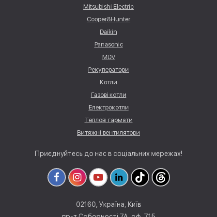
Mitsubishi Electric
Cooper&Hunter
Daikin
Panasonic
MDV
Рекуператори
Котли
Газові котли
Електрокотли
Теплові гармати
Витяжні вентилятори
Приєднуйтесь до нас в соціальних мережах!
02160, Україна, Київ
пр-т Соборності 7А, оф. 715