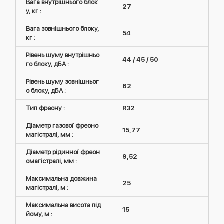
Вага внутрішнього блок
27
у, кг :
Вага зовнішнього блоку,
54
кг :
Рівень шуму внутрішньо
44 / 45 / 50
го блоку, дБА :
Рівень шуму зовнішньог
62
о блоку, дБА :
Тип фреону :
R32
Діаметр газової фреоно
15,77
магістралі, мм :
Діаметр рідинної фреон
9,52
омагістралі, мм :
Максимальна довжина
25
магістралі, м :
Максимальна висота під
15
йому, м :