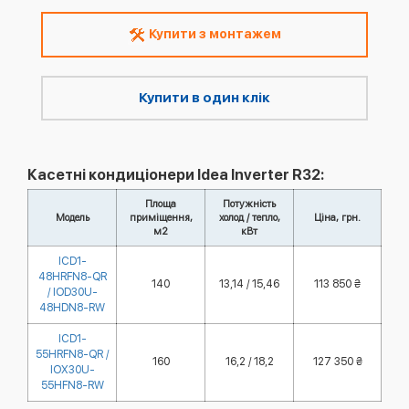
Купити з монтажем
Купити в один клік
Касетні кондиціонери Idea Inverter R32:
Площа
Потужність
Модель
приміщення,
холод / тепло,
Ціна, грн.
м2
кВт
ICD1-
48HRFN8-QR
140
13,14 / 15,46
113 850 ₴
/ IOD30U-
48HDN8-RW
ICD1-
55HRFN8-QR /
160
16,2 / 18,2
127 350 ₴
IOX30U-
55HFN8-RW