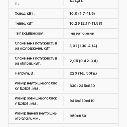
A++/A+
ті :
Холод, кВт :
10,0 (1,7-11,5)
Тепло, кВт :
10,26 (2,17-11,58)
Тип компресору :
інверторний
Споживана потужність п
3,01 (1,30-4,14)
ри охолодженні, кВт :
Споживана потужність п
2,05 (0,42-3,4)
ри обігріві, кВт :
Напруга, В :
220 (1ф, 50Гц)
Розмір внутрішнього бло
830x245x830
ку, ШxВxГ, мм :
Розмір зовнішнього блок
946х810х410
у, ШxВxГ, мм :
Розмір панелі внутрішнь
950x950
ого блоку, мм :