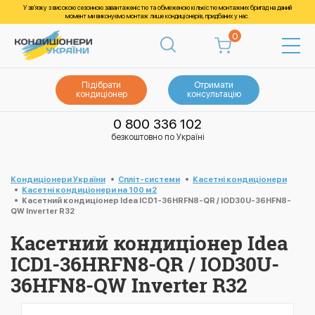
У зв’язку з високою сезонною завантаженістю та обмеженою кількістю монтажних бригад на даний
момент ми виконуємо монтаж лише кондиціонерів, придбаних у нас.
0
Підібрати
Отримати
кондиціонер
консультацію
0 800 336 102
безкоштовно по Україні
Кондиціонери України
Спліт-системи
Касетні кондиціонери
Касетні кондиціонери на 100 м2
Касетний кондиціонер Idea ICD1-36HRFN8-QR / IOD30U-36HFN8-
QW Inverter R32
Касетний кондиціонер Idea
ICD1-36HRFN8-QR / IOD30U-
36HFN8-QW Inverter R32