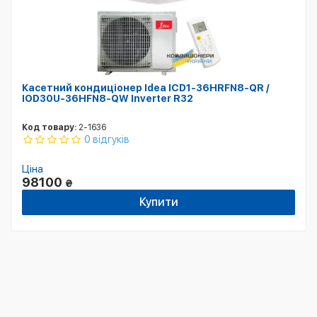
Касетний кондиціонер Idea ICD1-36HRFN8-QR /
IOD30U-36HFN8-QW Inverter R32
Код товару:
2-1636
0 відгуків
Ціна
98100
₴
Купити