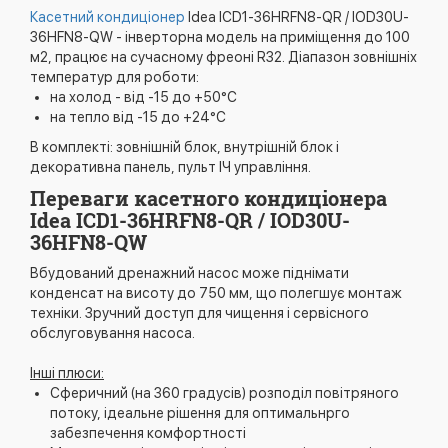
Касетний кондиціонер
Idea ICD1-36HRFN8-QR / IOD30U-
36HFN8-QW - інверторна модель на приміщення до 100
м2, працює на сучасному фреоні R32. Діапазон зовнішніх
температур для роботи:
на холод - від -15 до +50°C
на тепло від -15 до +24°C
В комплекті: зовнішній блок, внутрішній блок і
декоративна панель, пульт ІЧ управління.
Переваги касетного кондиціонера
Idea ICD1-36HRFN8-QR / IOD30U-
36HFN8-QW
Вбудований дренажний насос може піднімати
конденсат на висоту до 750 мм, що полегшує монтаж
техніки. Зручний доступ для чищення і сервісного
обслуговування насоса.
Інші плюси:
Сферичний (на 360 градусів) розподіл повітряного
потоку, ідеальне рішення для оптимальнрго
забезпечення комфортності