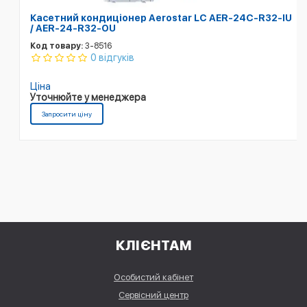
Касетний кондиціонер Aerostar LC AER-24C-R32-IU
/ AER-24-R32-OU
Код товару:
3-8516
0 відгуків
Ціна
Уточнюйте у менеджера
Запросити ціну
КЛІЄНТАМ
Особистий кабінет
Сервісний центр