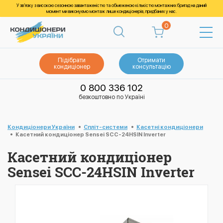
У зв’язку з високою сезонною завантаженістю та обмеженою кількістю монтажних бригад на даний
момент ми виконуємо монтаж лише кондиціонерів, придбаних у нас.
0
Підібрати
Отримати
кондиціонер
консультацію
0 800 336 102
безкоштовно по Україні
Кондиціонери України
Спліт-системи
Касетні кондиціонери
Касетний кондиціонер Sensei SCC-24HSIN Inverter
Касетний кондиціонер
Sensei SCC-24HSIN Inverter