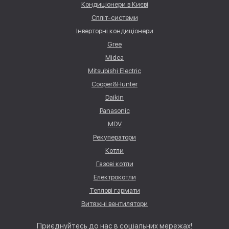
Кондиціонери в Києві
Спліт-системи
Інверторні кондиціонери
Gree
Midea
Mitsubishi Electric
Cooper&Hunter
Daikin
Panasonic
MDV
Рекуператори
Котли
Газові котли
Електрокотли
Теплові гармати
Витяжні вентилятори
Приєднуйтесь до нас в соціальних мережах!