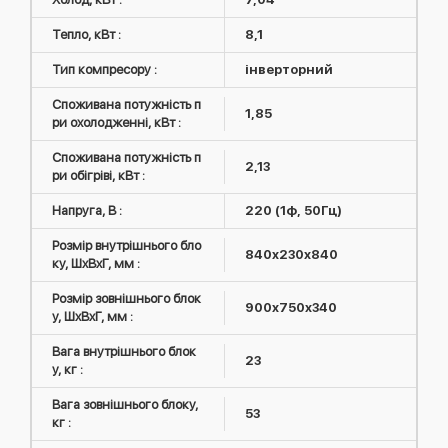
Тепло, кВт :
8,1
Тип компресору :
інверторний
Споживана потужність п
1,85
ри охолодженні, кВт :
Споживана потужність п
2,13
ри обігріві, кВт :
Напруга, В :
220 (1ф, 50Гц)
Розмір внутрішнього бло
840x230x840
ку, ШxВxГ, мм :
Розмір зовнішнього блок
900x750x340
у, ШxВxГ, мм :
Вага внутрішнього блок
23
у, кг :
Вага зовнішнього блоку,
53
кг :