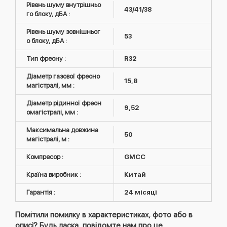
Рівень шуму внутрішньо
43/41/38
го блоку, дБА :
Рівень шуму зовнішньог
53
о блоку, дБА :
Тип фреону :
R32
Діаметр газової фреоно
15,8
магістралі, мм :
Діаметр рідинної фреон
9,52
омагістралі, мм :
Максимальна довжина
50
магістралі, м :
Компресор :
GMCC
Країна виробник :
Китай
Гарантія :
24 місяці
Помітили помилку в характеристиках, фото або в
описі? Будь ласка, повідомте нам про це.