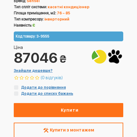
Бренд:
Sensei
Тип спліт системи:
касетні кондиціонер
Площа приміщення, м2:
76 – 85
Тип компресору:
інверторний
Наявність:
Є
Код товару:
3-9555
Ціна
87046
₴
Знайшли дешевше?
(0 відгуків)
Додати до порівняння
Додати до списку бажань
Купити
Купити з монтажем