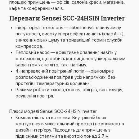
площею приміщень — офісів, салонів краси, магазинів,
кафе та конференц-залів.
Переваги Sensei SCC-24HSIN Inverter
Інверторна технологія — забезпечує плавну зміну
потужності, високу енергоефективність (клас A++),
зниження рівня шуму та триваліший термін служби
компресора.
Тепловий насос — ефективне опалення навіть у
міжсезоння, що робить кондиціонер універсальним
варіантом як на літо, так і на зиму.
4-направлений повітряний потік — рівномірне
розповсюдження повітря в усіх напрямках, без
протягів і температурних коливань.
Режими роботи: охолодження, обігрів, вентиляція,
осушення повітря.
Плюси моделі Sensei SCC-24HSIN Inverter:
Компактність та естетика. Внутрішній блок
монтується в міжстельовий простір і не впливає на
дизайн інтер'єру. Підходить для приміщень з
підвісними стелями та висотою понад 2,7 м.