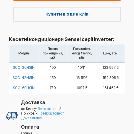
Купити в один клік
Касетні кондиціонери Sensei серії Inverter:
Площа
Потужність
Модель
приміщення,
холод / тепло,
Ціна, грн.
м2
кВт
SCC-36HSIN
100
10/11
123 997 ₴
SCC-48HSIN
150
13.5/16
154 398 ₴
SCC-60HSIN
170
16/17.5
161 452 ₴
Доставка
по Києву:
безкоштовно*
По УкраЇні:
безкоштовно*
Докладніше
Оплата
Готівка