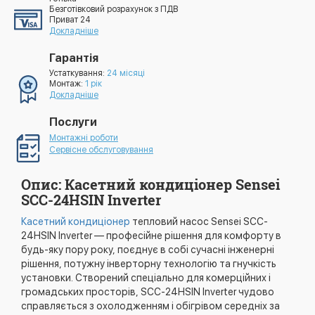
Безготівковий розрахунок з ПДВ
Приват 24
Докладніше
Гарантія
Устаткування:
24 місяці
Монтаж:
1 рік
Докладніше
Послуги
Монтажні роботи
Сервісне обслуговування
Опис: Касетний кондиціонер Sensei
SCC-24HSIN Inverter
Касетний кондиціонер
тепловий насос Sensei SCC-
24HSIN Inverter — професійне рішення для комфорту в
будь-яку пору року, поєднує в собі сучасні інженерні
рішення, потужну інверторну технологію та гнучкість
установки. Створений спеціально для комерційних і
громадських просторів, SCC-24HSIN Inverter чудово
справляється з охолодженням і обігрівом середніх за