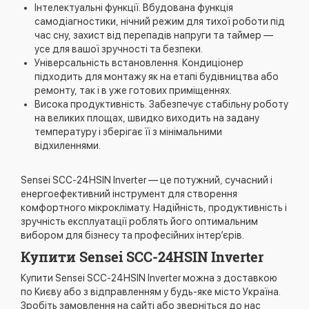
Інтелектуальні функції. Вбудована функція
самодіагностики, нічний режим для тихої роботи під
час сну, захист від перепадів напруги та таймер —
усе для вашої зручності та безпеки.
Універсальність встановлення. Кондиціонер
підходить для монтажу як на етапі будівництва або
ремонту, так і в уже готових приміщеннях.
Висока продуктивність. Забезпечує стабільну роботу
на великих площах, швидко виходить на задану
температуру і зберігає її з мінімальними
відхиленнями.
Sensei SCC-24HSIN Inverter — це потужний, сучасний і
енергоефективний інструмент для створення
комфортного мікроклімату. Надійність, продуктивність і
зручність експлуатації роблять його оптимальним
вибором для бізнесу та професійних інтер’єрів.
Купити Sensei SCC-24HSIN Inverter
Купити Sensei SCC-24HSIN Inverter можна з доставкою
по Києву або з відправленням у будь-яке місто Україна.
Зробіть замовлення на сайті або зверніться до нас