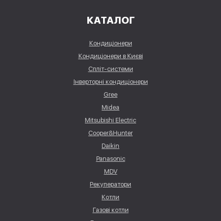
КАТАЛОГ
Кондиціонери
Кондиціонери в Києві
Спліт-системи
Інверторні кондиціонери
Gree
Midea
Mitsubishi Electric
Cooper&Hunter
Daikin
Panasonic
MDV
Рекуператори
Котли
Газові котли