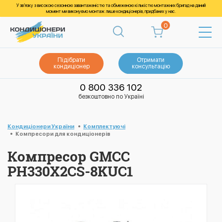
У зв’язку з високою сезонною завантаженістю та обмеженою кількістю монтажних бригад на даний
момент ми виконуємо монтаж лише кондиціонерів, придбаних у нас.
0
Підібрати
Отримати
кондиціонер
консультацію
0 800 336 102
безкоштовно по Україні
Кондиціонери України
Комплектуючі
Компресори для кондиціонерів
Компресор GMCC
PH330X2CS-8KUC1