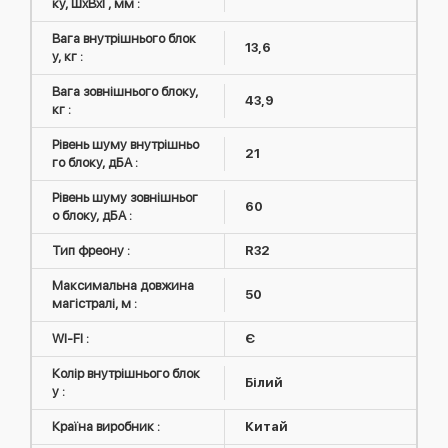
ку, ШxВxГ, мм :
Вага внутрішнього блок
13,6
у, кг :
Вага зовнішнього блоку,
43,9
кг :
Рівень шуму внутрішньо
21
го блоку, дБА :
Рівень шуму зовнішньог
60
о блоку, дБА :
Тип фреону :
R32
Максимальна довжина
50
магістралі, м :
WI-FI :
Є
Колір внутрішнього блок
Білий
у :
Країна виробник :
Китай