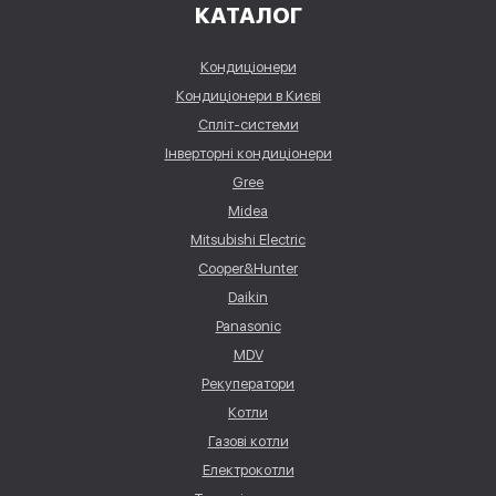
КАТАЛОГ
Кондиціонери
Кондиціонери в Києві
Спліт-системи
Інверторні кондиціонери
Gree
Midea
Mitsubishi Electric
Cooper&Hunter
Daikin
Panasonic
MDV
Рекуператори
Котли
Газові котли
Електрокотли