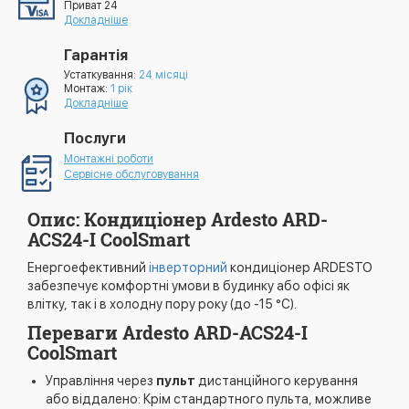
Приват 24
Докладніше
Гарантія
Устаткування:
24 місяці
Монтаж:
1 рік
Докладніше
Послуги
Монтажні роботи
Сервісне обслуговування
Опис: Кондиціонер Ardesto ARD-
ACS24-I CoolSmart
Енергоефективний
інверторний
кондиціонер ARDESTO
забезпечує комфортні умови в будинку або офісі як
влітку, так і в холодну пору року (до -15 °С).
Переваги Ardesto ARD-ACS24-I
CoolSmart
Управління через
пульт
дистанційного керування
або віддалено: Крім стандартного пульта, можливе