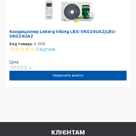
Кондиціонер Leberg Viking LBS-VKG24UA2/LBU-
VKG24UA2
Код товару:
3-1210
0 відгуків
Ціна
39999
₴
Запросити аналог
КЛІЄНТАМ