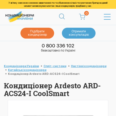
У зв’язку з високою сезонною завантаженістю та обмеженою кількістю монтажних бригад на даний
момент ми виконуємо монтаж лише кондиціонерів, придбаних у нас.
0
Підібрати
Отримати
кондиціонер
консультацію
0 800 336 102
безкоштовно по Україні
Кондиціонери України
Спліт-системи
Настінні кондиціонери
Китайські кондиціонери
Кондиціонер Ardesto ARD-ACS24-I CoolSmart
Кондиціонер Ardesto ARD-
ACS24-I CoolSmart