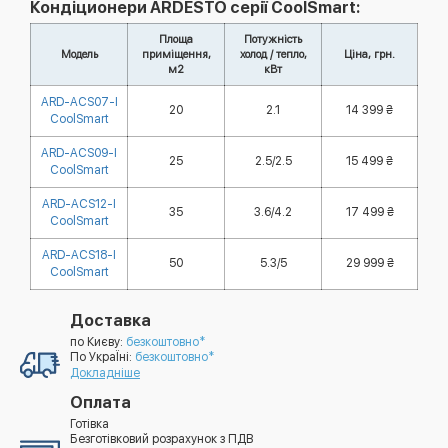
Кондіционери ARDESTO серії CoolSmart:
Площа
Потужність
Модель
приміщення,
холод / тепло,
Ціна, грн.
м2
кВт
ARD-ACS07-I
20
2.1
14 399 ₴
CoolSmart
ARD-ACS09-I
25
2.5/2.5
15 499 ₴
CoolSmart
ARD-ACS12-I
35
3.6/4.2
17 499 ₴
CoolSmart
ARD-ACS18-I
50
5.3/5
29 999 ₴
CoolSmart
Доставка
по Києву:
безкоштовно*
По УкраЇні:
безкоштовно*
Докладніше
Оплата
Готівка
Безготівковий розрахунок з ПДВ