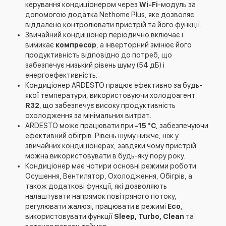
керування кондиціонером через
Wi-Fi
-модуль за
допомогою додатка Nethome Plus, яке дозволяє
віддалено контролювати пристрій та його функції.
Звичайний кондиціонер періодично включає і
вимикає
компресор
, а інверторний змінює його
продуктивність відповідно до потреб, що
забезпечує низький рівень шуму (54 дБ) і
енергоефективність.
Кондиціонер ARDESTO працює ефективно за будь-
якої температури, використовуючи холодоагент
R32
, що забезпечує високу продуктивність
охолодження за мінімальних витрат.
ARDESTO може працювати при
-15 °С
, забезпечуючи
ефективний обігрів. Рівень шуму нижче, ніж у
звичайних кондиціонерах, завдяки чому пристрій
можна використовувати в будь-яку пору року.
Кондиціонер має чотири основні режими роботи:
Осушення, Вентилятор, Охолодження, Обігрів, а
також додаткові функції, які дозволяють
налаштувати напрямок повітряного потоку,
регулювати жалюзі, працювати в режимі
Eco
,
використовувати функції
Sleep, Turbo, Clean
та