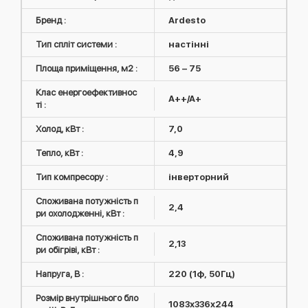
Бренд :
Ardesto
Тип спліт системи :
настінні
Площа приміщення, м2 :
56 – 75
Клас енергоефективнос
A++/A+
ті :
Холод, кВт :
7,0
Тепло, кВт :
4,9
Тип компресору :
інверторний
Споживана потужність п
2,4
ри охолодженні, кВт :
Споживана потужність п
2,13
ри обігріві, кВт :
Напруга, В :
220 (1ф, 50Гц)
Розмір внутрішнього бло
1083x336x244