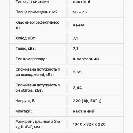
Тип спліт системи :
настінні
Площа приміщення, м2 :
56 – 75
Клас енергоефективнос
А++/A
ті :
Холод, кВт :
7,1
Тепло, кВт :
7,3
Тип компресору :
інверторний
Споживана потужність п
2,55
ри охолодженні, кВт :
Споживана потужність п
2,44
ри обігріві, кВт :
Напруга, В :
220 (1ф, 50Гц)
Монтаж :
настінний
Розмір внутрішнього бло
1040 x 327 x 220
ку, ШxВxГ, мм :