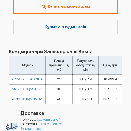
Купити з монтажем
Купити в один клік
Кондиціонери Samsung серії Basic:
Площа
Потужність
Модель
приміщення,
холод / тепло,
Ціна, грн.
м2
кВт
AR09TXHQASINUA
25
2,6 / 2,9
18 999 ₴
AR12TXHQASINUA
35
3,5 / 3,8
20 999 ₴
AR18BXHQASINUA
40
5,3 / 5,3
33 999 ₴
Доставка
по Києву:
безкоштовно*
По УкраЇні:
безкоштовно*
Докладніше