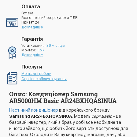
Оплата
Готівка
Безготівковий розрахунок з ПДВ
Приват 24
Докладніше
Гарантія
Устаткування:
36 місяців
Монтаж:
1 рік
Докладніше
Послуги
Монтажні роботи
Сервісне обслуговування
Опис: Кондиціонер Samsung
AR5000HM Basic AR24BXHQASINUA
Настінний кондиціонер
від корейського бренду
Samsung AR24BXHQASINUA
. Модель
серії
Basic
– це
базовий інвертер, який зібрав у собі все необхідне та
нічого зайвого, що робить його вартість доступною для
багатьох. Охолодить Вашу квартиру, магазин, дачу або