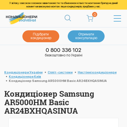
У зв’язку з високою сезонною завантаженістю та обмеженою кількістю монтажних бригад на даний
момент ми виконуємо монтаж лише кондиціонерів, придбаних у нас.
0
Підібрати
Отримати
кондиціонер
консультацію
0 800 336 102
безкоштовно по Україні
Кондиціонери України
Спліт-системи
Настінні кондиціонери
Кондиціонери Київ
Кондиціонер Samsung AR5000HM Basic AR24BXHQASINUA
Кондиціонер Samsung
AR5000HM Basic
AR24BXHQASINUA