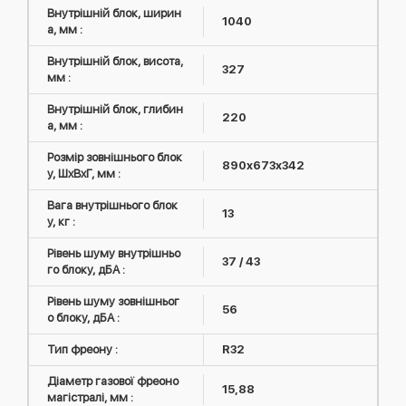
Внутрішній блок, ширин
1040
а, мм :
Внутрішній блок, висота,
327
мм :
Внутрішній блок, глибин
220
а, мм :
Розмір зовнішнього блок
890x673x342
у, ШxВxГ, мм :
Вага внутрішнього блок
13
у, кг :
Рівень шуму внутрішньо
37 / 43
го блоку, дБА :
Рівень шуму зовнішньог
56
о блоку, дБА :
Тип фреону :
R32
Діаметр газової фреоно
15,88
магістралі, мм :