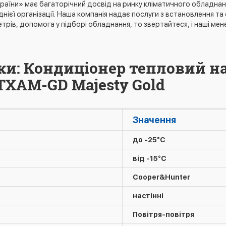
країни» має багаторічний досвід на ринку кліматичного обладнанн
єї організації. Наша компанія надає послуги з встановлення та
етрів, допомога у підборі обладнання, то звертайтеся, і наші 
ки: Кондиціонер тепловий н
TXAM-GD Majesty Gold
Значення
до -25°C
від -15°C
Cooper&Hunter
настінні
Повітря-повітря