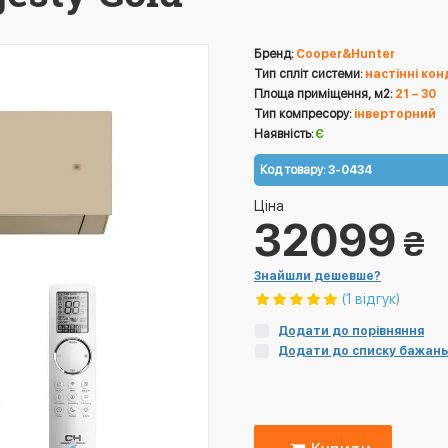
Бренд:
Cooper&Hunter
Тип спліт системи:
настінні ко
Площа приміщення, м2:
21 – 30
Тип компресору:
інверторний
Наявність:
Є
Код товару:
3-0434
Ціна
32099
₴
Знайшли дешевше?
(1 відгук)
Додати до порівняння
Додати до списку бажань