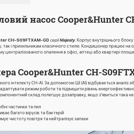
ловий насос Cooper&Hunter 
nter CH-S09FTXAM-GD
серії
Majesty
.
Корпус внутрішнього блоку 
так і прихильникам класичного стилю. Кондиціонер працює на охо
тему централізованого опалення в офісі, аптеці або квартирі площ
нера Cooper&Hunter CH-S09F
ного інтелекту CH-AI. За допомогою ШІ (AI) відбувається аналіз 
 адаптувати режим роботи та підвищити рівень енергоефективно
омпонентний склад полегшує дозаправку, якщо з'явиться така не
ібні частинки та пил
ває багато вірусів та бактерій
римує чистоту повітря та нейтралізує запахи