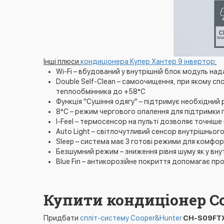
Інші плюси
кондиціонера Купер Хантер 9 інвертор
:
Wi-Fi – вбудований у внутрішній блок модуль н
Double Self-Clean – самоочищення, при якому с
теплообмінника до +58°C
Функція "Сушіння одягу" – підтримує необхідний 
8°C – режим чергового опалення для підтримки 
I-Feel – термосенсор на пульті дозволяє точніш
Auto Light – світлочутливий сенсор внутрішнього
Sleep – система має 3 готові режими для комфо
Безшумний режим – зниження рівня шуму як у внут
Blue Fin – антикорозійне покриття допомагає 
Купити кондиціонер C
Придбати
спліт-систему Cooper&Hunter
CH-S09FTX