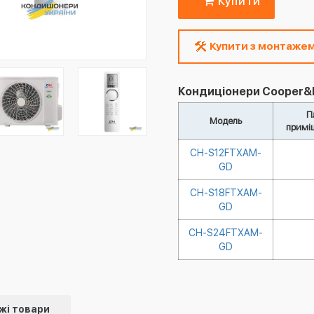
Купити
Купити з монтаже
Кондиціонери Cooper&Hu
П
Модель
примі
CH-S12FTXAM-
GD
CH-S18FTXAM-
GD
CH-S24FTXAM-
GD
жі товари