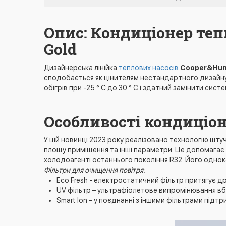
Опис: Кондиціонер теп
Gold
Дизайнерська лінійка
теплових насосів
Cooper&Hu
сподобається як цінителям нестандартного дизайну, 
обігрів при -25 ° C до 30 ° C і здатний замінити сис
Особливості кондиціо
У цій новинці 2023 року реалізовано технологію штуч
площу приміщення та інші параметри. Це допомагає
холодоагенті останнього покоління R32. Його однок
Фільтри для очищення повітря:
Eco Fresh - електростатичний фільтр притягує др
UV фільтр – ультрафіолетове випромінювання вби
Smart Ion – у поєднанні з іншими фільтрами підт