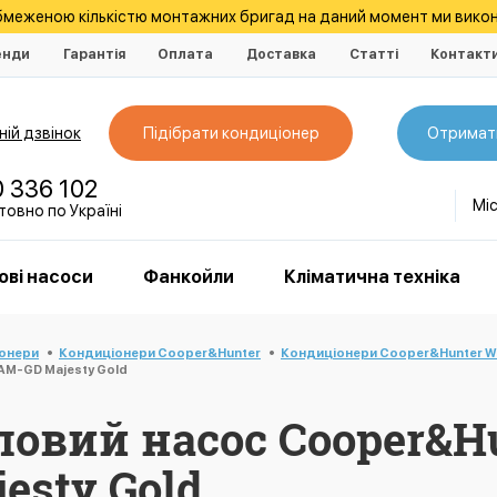
обмеженою кількістю монтажних бригад на даний момент ми викон
енди
Гарантія
Оплата
Доставка
Статті
Контакт
ій дзвінок
Підібрати кондиціонер
Отримат
0 336 102
Мі
овно по Україні
ові насоси
Фанкойли
Кліматична техніка
іонери
Кондиціонери Cooper&Hunter
Кондиціонери Cooper&Hunter Wi
M-GD Majesty Gold
овий насос Cooper&Hu
esty Gold