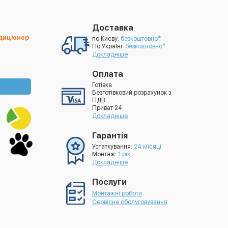
Доставка
ндиціонер
по Києву:
безкоштовно*
По УкраЇні:
безкоштовно*
Докладніше
Оплата
Готівка
Безготівковий розрахунок з
ПДВ
Приват 24
Докладніше
Гарантія
Устаткування:
24 місяці
Монтаж:
1 рік
Докладніше
Послуги
Монтажні роботи
Сервісне обслуговування