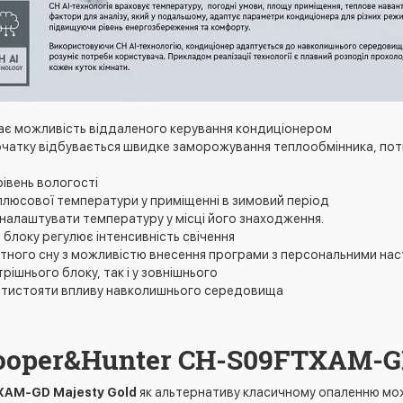
адає можливість віддаленого керування кондиціонером
початку відбувається швидке заморожування теплообмінника, поті
рівень вологості
плюсової температури у приміщенні в зимовий період
е налаштувати температуру у місці його знаходження.
 блоку регулює інтенсивність свічення
ртного сну з можливістю внесення програми з персональними нас
рішнього блоку, так і у зовнішнього
протистояти впливу навколишнього середовища
ooper&Hunter CH-S09FTXAM-
AM-GD Majesty Gold
як альтернативу класичному опаленню мож