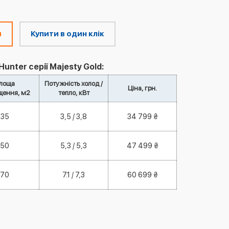
м
Купити в один клік
nter серії Majesty Gold:
лоща
Потужність холод /
Ціна, грн.
щення, м2
тепло, кВт
35
3,5 / 3,8
34 799 ₴
50
5,3 / 5,3
47 499 ₴
70
7.1 / 7,3
60 699 ₴