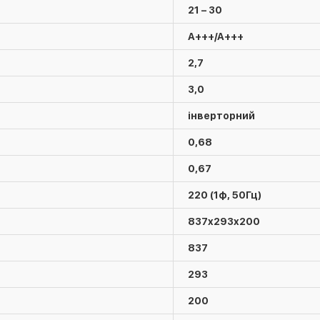
21 – 30
A+++/A+++
2,7
3,0
інверторний
0,68
0,67
220 (1ф, 50Гц)
837x293x200
837
293
200