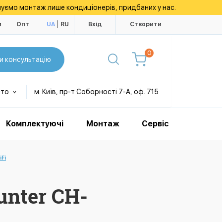
уємо монтаж лише кондиціонерів, придбаних у нас.
и
Опт
UA
RU
Вхід
Створити
0
и консультацію
сто
м. Київ, пр-т Соборності 7-А, оф. 715
Комплектуючі
Монтаж
Сервіс
Fi
nter CH-