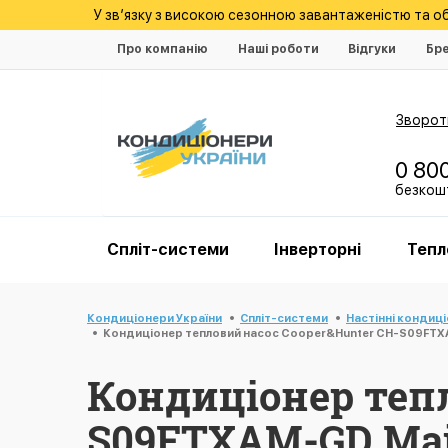
У зв’язку з високою сезонною завантаженістю та 
Про компанію
Наші роботи
Відгуки
Бр
Зворотн
0 80
безкошт
Спліт-системи
Інверторні
Тепл
Кондиціонери України
Спліт-системи
Настінні кондиц
Кондиціонер тепловий насос Cooper&Hunter CH-S09FTXA
Кондиціонер тепл
S09FTXAM-GD Maj