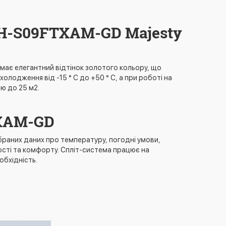
CH-S09FTXAM-GD Majesty
має елегантний відтінок золотого кольору, що
лодження від -15 ° C до +50 ° C, а при роботі на
ею до 25 м2.
TXAM-GD
зібраних даних про температуру, погодні умови,
сті та комфорту. Спліт-система працює на
обхідність.