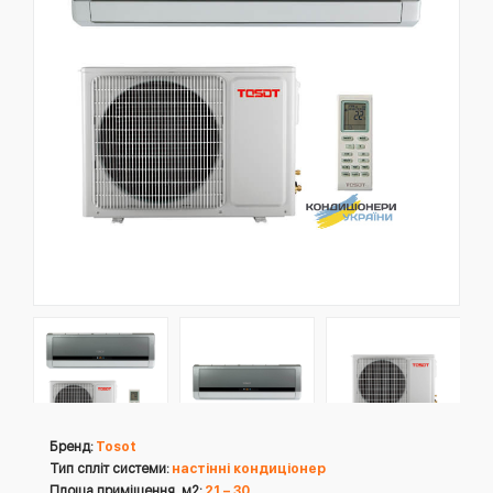
Бренд:
Tosot
Тип спліт системи:
настінні кондиціонер
Площа приміщення, м2:
21 – 30