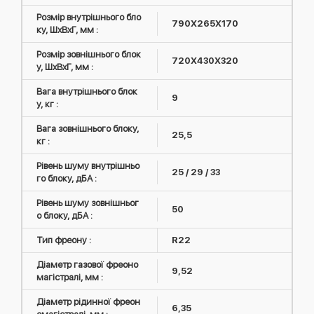
Розмір внутрішнього бло
790Х265Х170
ку, ШxВxГ, мм :
Розмір зовнішнього блок
720Х430Х320
у, ШxВxГ, мм :
Вага внутрішнього блок
9
у, кг :
Вага зовнішнього блоку,
25,5
кг :
Рівень шуму внутрішньо
25 / 29 / 33
го блоку, дБА :
Рівень шуму зовнішньог
50
о блоку, дБА :
Тип фреону :
R22
Діаметр газової фреоно
9,52
магістралі, мм :
Діаметр рідинної фреон
6,35