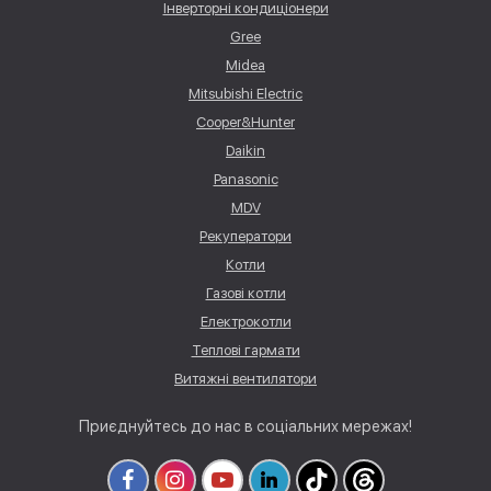
Інверторні кондиціонери
Gree
Midea
Mitsubishi Electric
Cooper&Hunter
Daikin
Panasonic
MDV
Рекуператори
Котли
Газові котли
Електрокотли
Теплові гармати
Витяжні вентилятори
Приєднуйтесь до нас в соціальних мережах!