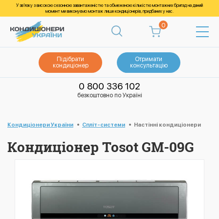
У зв’язку з високою сезонною завантаженістю та обмеженою кількістю монтажних бригад на даний
момент ми виконуємо монтаж лише кондиціонерів, придбаних у нас.
0
Підібрати
Отримати
кондиціонер
консультацію
0 800 336 102
безкоштовно по Україні
Кондиціонери України
Спліт-системи
Настінні кондиціонери
Кондиціонер Tosot GM-09G