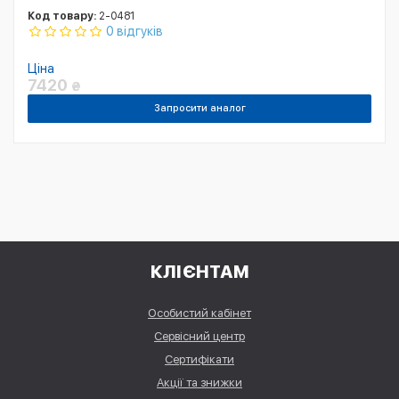
Код товару:
2-0481
0 відгуків
Ціна
7420
₴
Запросити аналог
КЛІЄНТАМ
Особистий кабінет
Сервісний центр
Сертифікати
Акції та знижки