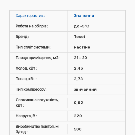
Характеристика
Значення
Робота на обігрів :
до -5°C
Бренд :
Tosot
Тип спліт системи :
настінні
Площа приміщення, м2 :
21 – 30
Холод, кВт :
2,45
Тепло, кВт :
2,73
Тип компресору :
звичайний
Споживана потужність,
0,92
кВт :
Напруга, В :
220
Виробництво повітря, м
500
3/год :