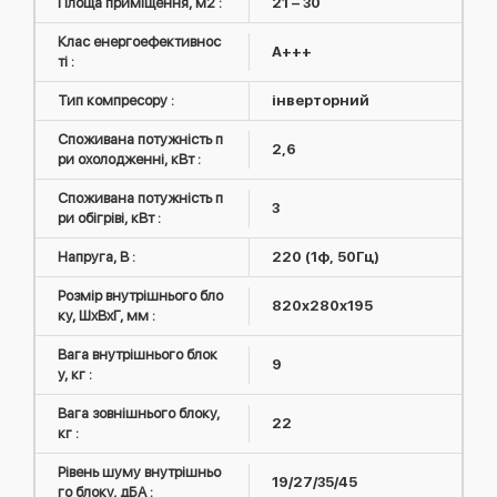
Площа приміщення, м2 :
21 – 30
Клас енергоефективнос
A+++
ті :
Тип компресору :
інверторний
Споживана потужність п
2,6
ри охолодженні, кВт :
Споживана потужність п
3
ри обігріві, кВт :
Напруга, В :
220 (1ф, 50Гц)
Розмір внутрішнього бло
820x280x195
ку, ШxВxГ, мм :
Вага внутрішнього блок
9
у, кг :
Вага зовнішнього блоку,
22
кг :
Рівень шуму внутрішньо
19/27/35/45
го блоку, дБА :