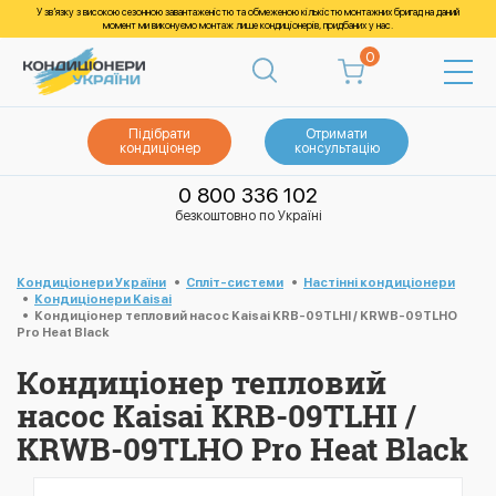
У зв’язку з високою сезонною завантаженістю та обмеженою кількістю монтажних бригад на даний
момент ми виконуємо монтаж лише кондиціонерів, придбаних у нас.
0
Підібрати
Отримати
кондиціонер
консультацію
0 800 336 102
безкоштовно по Україні
Кондиціонери України
Спліт-системи
Настінні кондиціонери
Кондиціонери Kaisai
Кондиціонер тепловий насос Kaisai KRB-09TLHI / KRWB-09TLHO
Pro Heat Black
Кондиціонер тепловий
насос Kaisai KRB-09TLHI /
KRWB-09TLHO Pro Heat Black