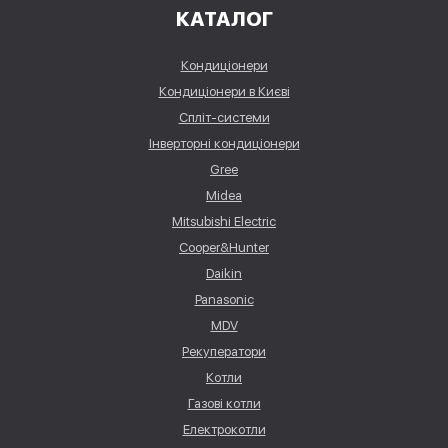
КАТАЛОГ
Кондиціонери
Кондиціонери в Києві
Спліт-системи
Інверторні кондиціонери
Gree
Midea
Mitsubishi Electric
Cooper&Hunter
Daikin
Panasonic
MDV
Рекуператори
Котли
Газові котли
Електрокотли