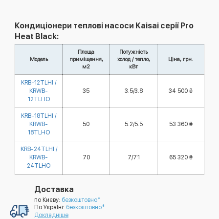
Кондиціонери теплові насоси Kaisai серії Pro
Heat Black:
Площа
Потужність
Модель
приміщення,
холод / тепло,
Ціна, грн.
м2
кВт
KRB-12TLHI /
KRWB-
35
3.5/3.8
34 500 ₴
12TLHO
KRB-18TLHI /
KRWB-
50
5.2/5.5
53 360 ₴
18TLHO
KRB-24TLHI /
KRWB-
70
7/7.1
65 320 ₴
24TLHO
Доставка
по Києву:
безкоштовно*
По УкраЇні:
безкоштовно*
Докладніше