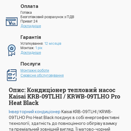
Оплата
Готівка
Безготівковий розрахунок з ПДВ
Приват 24
Докладніше
Гарантія
Устаткування:
12 місяців
Монтаж:
1 рік
Докладніше
Послуги
Монтажні роботи
Сервісне обслуговування
Опис: Кондиціонер тепловий насос
Kaisai KRB-09TLHI / KRWB-09TLHO Pro
Heat Black
Інверторний кондиціонер
Kaisai KRB-09TLHI / KRWB-
09TLHO Pro Heat Black поєднує в собі енергоефективні
технології, здатність до повноцінного обігріву взимку
та преміальний зовнішній вигляд. Її матово-чорний