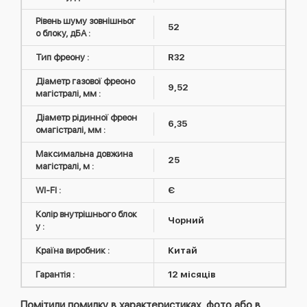
Рівень шуму зовнішньог
52
о блоку, дБА :
Тип фреону :
R32
Діаметр газової фреоно
9,52
магістралі, мм :
Діаметр рідинної фреон
6,35
омагістралі, мм :
Максимальна довжина
25
магістралі, м :
WI-FI :
Є
Колір внутрішнього блок
Чорний
у :
Країна виробник :
Китай
Гарантія :
12 місяців
Помітили помилку в характеристиках, фото або в