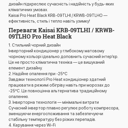
дизайн підкреслює сучасність і надійність у будь-яких
кліматичних умовах.
Kaisai Pro Heat Black KRB-09TLHI / KRWB-09TLHO —
ефективність, стиль і тепло навіть узимку!
Переваги Kaisai KRB-09TLHI / KRWB-
09TLHO Pro Heat Black
1. Стильний чорний дизайн
Інверторний кондиціонер у глибокому матовому
чорному кольорі ідеально доповнить сучасний інтер’єр.
Це не просто кліматична техніка — це вишуканий
елемент дизайну.
2. Надійне опалення при -25°C
Завдяки технології Pro Heat кондиціонер здатний
працювати в режимі обігріву навіть при морозах до
-25°C. Це повноцінна альтернатива традиційному
опаленню.
3. Інверторна технологія — мінімальні витрати
Сучасний інвертор плавно регулює роботу компресора,
зменшуючи енергоспоживання та забезпечуючи
стабільну температуру без різких перепадів.
4. Керування через Wi-Fi