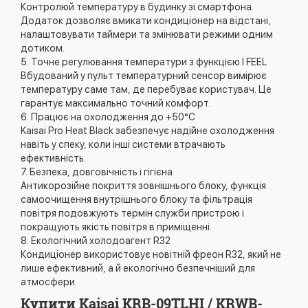
Контролюй температуру в будинку зі смартфона.
Додаток дозволяє вмикати кондиціонер на відстані,
налаштовувати таймери та змінювати режими одним
дотиком.
5. Точне регулювання температури з функцією I FEEL
Вбудований у пульт температурний сенсор вимірює
температуру саме там, де перебуває користувач. Це
гарантує максимально точний комфорт.
6. Працює на охолодження до +50°C
Kaisai Pro Heat Black забезпечує надійне охолодження
навіть у спеку, коли інші системи втрачають
ефективність.
7. Безпека, довговічність і гігієна
Антикорозійне покриття зовнішнього блоку, функція
самоочищення внутрішнього блоку та фільтрація
повітря подовжують термін служби пристрою і
покращують якість повітря в приміщенні.
8. Екологічний холодоагент R32
Кондиціонер використовує новітній фреон R32, який не
лише ефективний, а й екологічно безпечніший для
атмосфери.
Купити Kaisai KRB-09TLHI / KRWB-