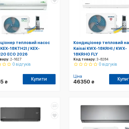
ціонер тепловий насос
Кондиціонер тепловий на
 KEX-18KTH2I / KEX-
Kaisai KWX-18KRHI / KWX-
2O ECO 2026
18KRHO FLY
вару:
2-1627
Код товару:
3-8284
0 відгуків
0 відгуків
Ціна
Купити
Купи
55
46350
₴
₴