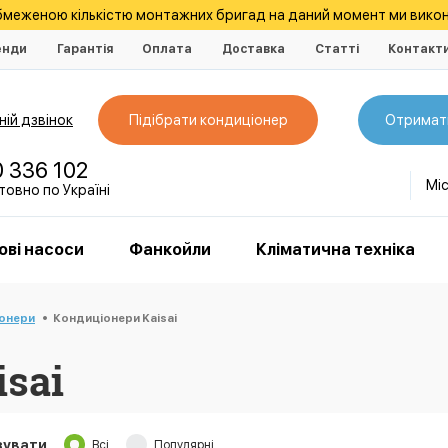
обмеженою кількістю монтажних бригад на даний момент ми викон
енди
Гарантія
Оплата
Доставка
Статті
Контакт
ій дзвінок
Підібрати кондиціонер
Отримат
0 336 102
Мі
овно по Україні
ові насоси
Фанкойли
Кліматична техніка
іонери
Кондиціонери Kaisai
sai
зувати
Всі
Популярні