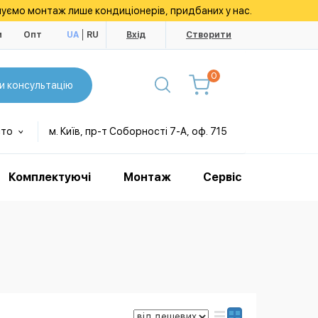
уємо монтаж лише кондиціонерів, придбаних у нас.
и
Опт
UA
RU
Вхід
Створити
0
и консультацію
сто
м. Київ, пр-т Соборності 7-А, оф. 715
Комплектуючі
Монтаж
Сервіс