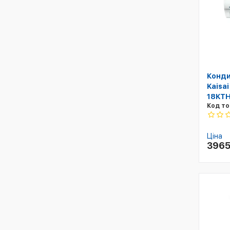
Конди
Kaisai
18KTH
Код то
Ціна
396