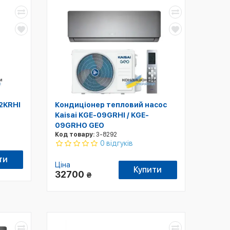
12KRHI
Кондиціонер тепловий насос
Kaisai KGE-09GRHI / KGE-
09GRHO GEO
Код товару:
3-8292
0 відгуків
ти
Ціна
Купити
32700
₴