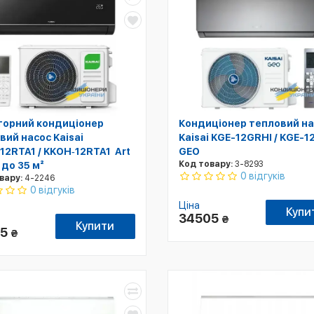
торний кондиціонер
Кондиціонер тепловий на
вий насос Kaisai
Kaisai KGE-12GRHI / KGE-
12RTA1 / KKOH‑12RTA1 Art
GEO
Код товару:
3-8293
 до 35 м²
0 відгуків
вару:
4-2246
0 відгуків
Ціна
Купи
34505
₴
Купити
75
₴