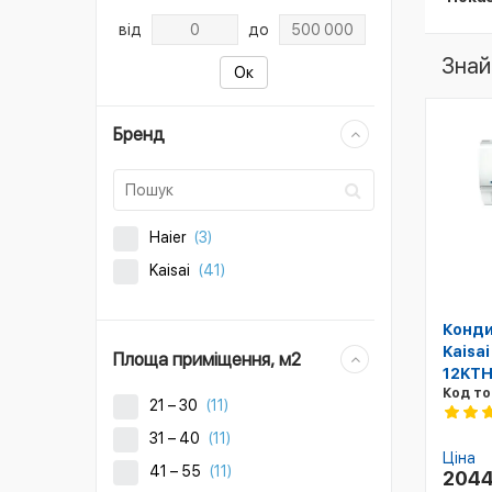
від
до
Знай
Ок
Бренд
Haier
(3)
Kaisai
(41)
Конди
Kaisai
Площа приміщення, м2
12KTH
Код то
21 – 30
(11)
31 – 40
(11)
Ціна
41 – 55
(11)
204