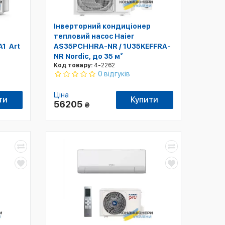
Інверторний кондиціонер
тепловий насос Haier
1 Art
AS35PCHHRA-NR / 1U35KEFFRA-
NR Nordic, до 35 м²
Код товару:
4-2262
0 відгуків
Ціна
ти
Купити
56205
₴