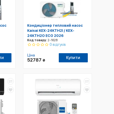
сос
Кондиціонер тепловий насос
Kaisai KEX-24KTH2I / KEX-
24KTH2O ECO 2026
Код товару:
2-1628
0 відгуків
Ціна
ти
Купити
52787
₴