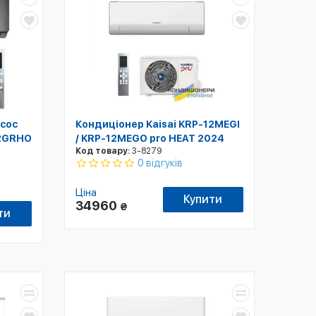
сос
Кондиціонер Kaisai KRP-12MEGI
12GRHO
/ KRP-12MEGO pro HEAT 2024
Код товару:
3-8279
0 відгуків
Ціна
Купити
34960
₴
ти