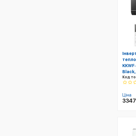
Інвер
тепло
KKWF‑
Black,
Код то
Ціна
334