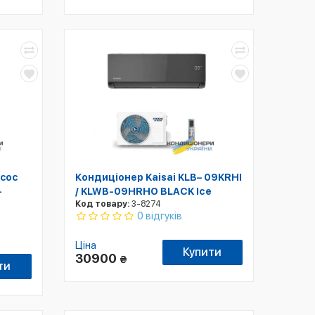
сос
Кондиціонер Kaisai KLB– 09KRHI
-
/ KLWB-09HRHO BLACK Ice
Код товару:
3-8274
0 відгуків
Ціна
Купити
30900
₴
ти