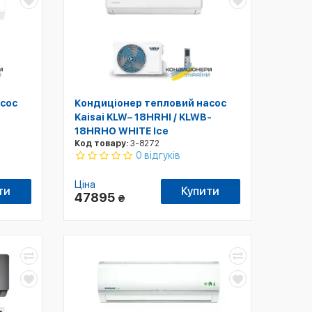
сос
Кондиціонер тепловий насос
Kaisai KLW– 18HRHI / KLWB-
18HRHO WHITE Ice
Код товару:
3-8272
0 відгуків
Ціна
ти
Купити
47895
₴