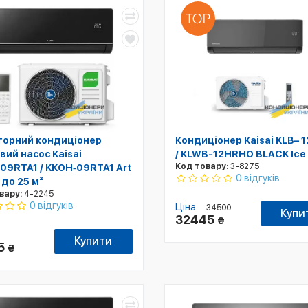
торний кондиціонер
Кондиціонер Kaisai KLB– 
вий насос Kaisai
/ KLWB-12HRHO BLACK Ice
Код товару:
3-8275
09RTA1 / KKOH‑09RTA1 Art
0 відгуків
 до 25 м²
вару:
4-2245
0 відгуків
Ціна
34500
Купи
32445
₴
Купити
5
₴