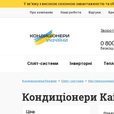
У зв’язку з високою сезонною завантаженістю та 
Про компанію
Наші роботи
Відгуки
Бр
Зворотн
0 80
безкошт
Спліт-системи
Інверторні
Тепл
Кондиціонери України
Спліт-системи
Настінні кондиц
Кондиціонери Kai
Ціна
Пока