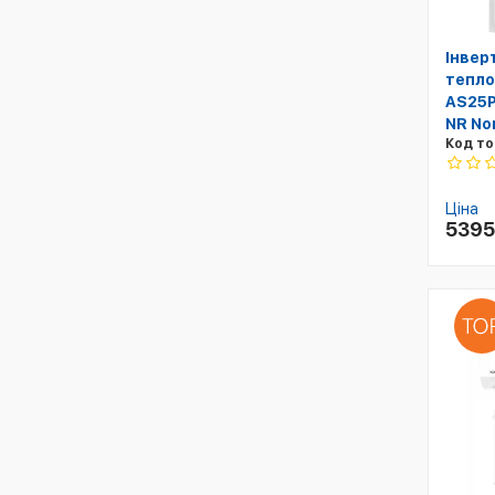
Інвер
тепло
AS25P
NR Nor
Код то
Ціна
539