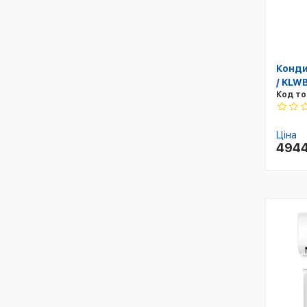
Конди
/ KLW
Код то
Ціна
494