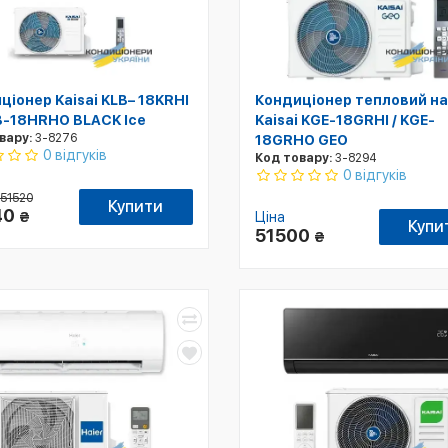
ціонер Kaisai KLB– 18KRHI
Кондиціонер тепловий на
B-18HRHO BLACK Ice
Kaisai KGE-18GRHI / KGE-
вару:
3-8276
18GRHO GEO
0 відгуків
Код товару:
3-8294
0 відгуків
51520
Купити
40
₴
Ціна
Купи
51500
₴