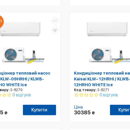
ціонер тепловий насос
Кондиціонер тепловий на
i KLW-09HRHI / KLWB-
Kaisai KLW– 12HRHI / KLWB
O WHITE Ice
12HRHO WHITE Ice
вару:
3-8270
Код товару:
3-8271
0 відгуків
0 відгуків
Ціна
Купити
Купи
25
30385
₴
₴