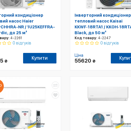
торний кондиціонер
Інверторний кондиціонер
вий насос Haier
тепловий насос Kaisai
CHHRA-NR / 1U25KEFFRA-
KKWF‑18RTA1 / KKOH‑18RTA
dic, до 25 м²
Black, до 50 м²
вару:
4-2261
Код товару:
4-2247
0 відгуків
0 відгуків
Ціна
Купити
Купи
55
55620
₴
₴