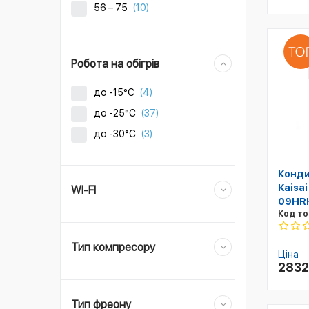
56 – 75
(10)
Робота на обігрів
до -15°C
(4)
до -25°C
(37)
до -30°C
(3)
Конди
Kaisa
WI-FI
09HRH
Код то
Тип компресору
Ціна
283
Тип фреону