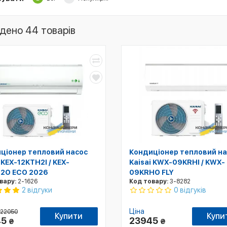
дено 44 товарів
ціонер тепловий насос
Кондиціонер тепловий на
 KEX-12KTH2I / KEX-
Kaisai KWX-09KRHI / KWX-
2O ECO 2026
09KRHO FLY
вару:
2-1626
Код товару:
3-8282
0 відгуків
2 відгуки
Ціна
22050
Купити
Купи
45
23945
₴
₴