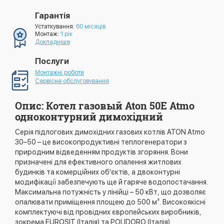
Гарантія
Устаткування:
60 місяців
Монтаж:
1 рік
Докладніше
Послуги
Монтажні роботи
Сервісне обслуговування
Опис: Котел газовый Aton 50Е Atmo
одноконтурний димохідний
Серія підлогових димохідних газових котлів ATON Atmo
30–50 – це високопродуктивні теплогенератори з
природним відведенням продуктів згоряння. Вони
призначені для ефективного опалення житлових
будинків та комерційних об'єктів, а двоконтурні
модифікації забезпечують ще й гаряче водопостачання.
Максимальна потужність у лінійці – 50 кВт, що дозволяє
опалювати приміщення площею до 500 м². Високоякісні
комплектуючі від провідних європейських виробників,
зокрема EUROSIT (Італія) та POLIDORO (Італія),