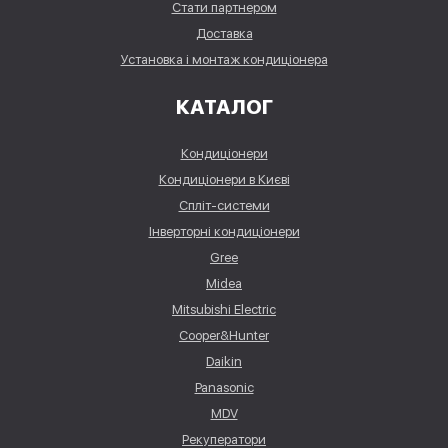
Стати партнером
Доставка
Установка і монтаж кондиціонера
КАТАЛОГ
Кондиціонери
Кондиціонери в Києві
Спліт-системи
Інверторні кондиціонери
Gree
Midea
Mitsubishi Electric
Cooper&Hunter
Daikin
Panasonic
MDV
Рекуператори