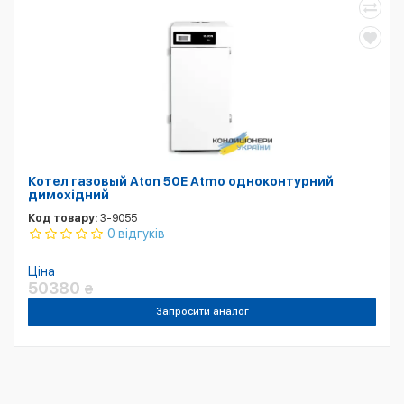
Котел газовый Aton 50Е Atmo одноконтурний
димохідний
Код товару:
3-9055
0 відгуків
Ціна
50380
₴
Запросити аналог