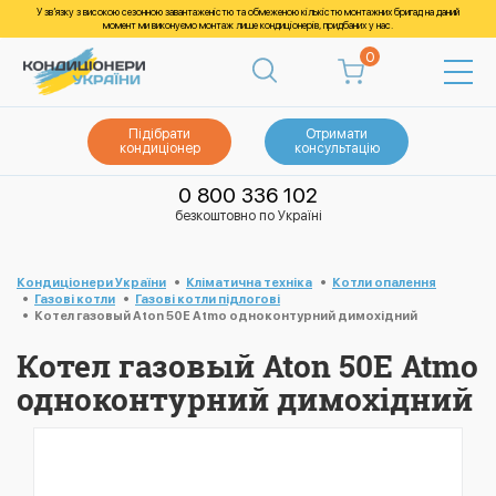
У зв’язку з високою сезонною завантаженістю та обмеженою кількістю монтажних бригад на даний
момент ми виконуємо монтаж лише кондиціонерів, придбаних у нас.
0
Підібрати
Отримати
кондиціонер
консультацію
0 800 336 102
безкоштовно по Україні
Кондиціонери України
Кліматична техніка
Котли опалення
Газові котли
Газові котли підлогові
Котел газовый Aton 50Е Atmo одноконтурний димохідний
Котел газовый Aton 50Е Atmo
одноконтурний димохідний