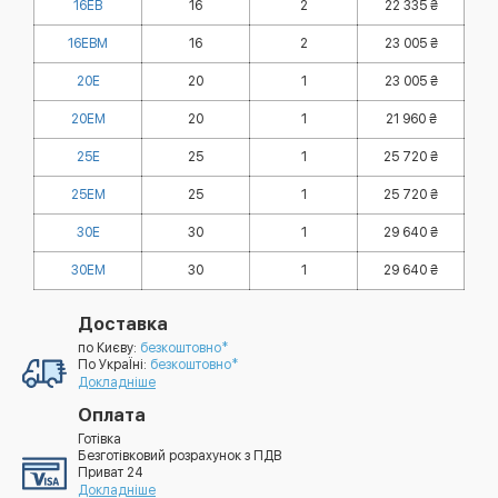
16EB
16
2
22 335 ₴
16EBМ
16
2
23 005 ₴
20Е
20
1
23 005 ₴
20ЕМ
20
1
21 960 ₴
25Е
25
1
25 720 ₴
25ЕМ
25
1
25 720 ₴
30Е
30
1
29 640 ₴
30ЕМ
30
1
29 640 ₴
Доставка
по Києву:
безкоштовно*
По УкраЇні:
безкоштовно*
Докладніше
Оплата
Готівка
Безготівковий розрахунок з ПДВ
Приват 24
Докладніше