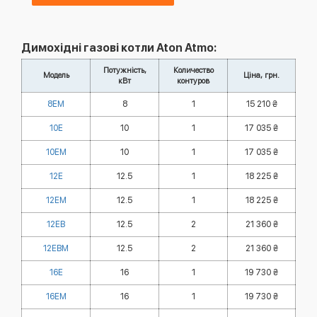
Димохідні газові котли Aton Atmo:
Потужність,
Количество
Модель
Ціна, грн.
кВт
контуров
8EМ
8
1
15 210 ₴
10E
10
1
17 035 ₴
10EМ
10
1
17 035 ₴
12Е
12.5
1
18 225 ₴
12EМ
12.5
1
18 225 ₴
12ЕВ
12.5
2
21 360 ₴
12ЕВМ
12.5
2
21 360 ₴
16E
16
1
19 730 ₴
16EМ
16
1
19 730 ₴