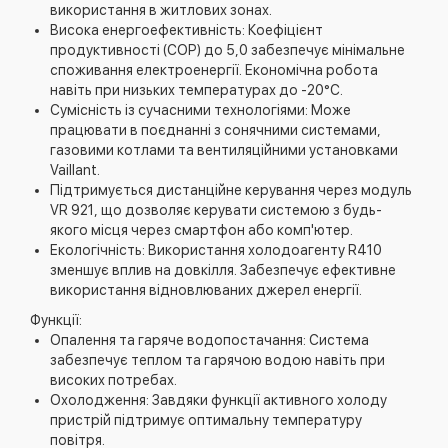
використання в житлових зонах.
Висока енергоефективність: Коефіцієнт
продуктивності (COP) до 5,0 забезпечує мінімальне
споживання електроенергії. Економічна робота
навіть при низьких температурах до -20°C.
Сумісність із сучасними технологіями: Може
працювати в поєднанні з сонячними системами,
газовими котлами та вентиляційними установками
Vaillant.
Підтримується дистанційне керування через модуль
VR 921, що дозволяє керувати системою з будь-
якого місця через смартфон або комп'ютер.
Екологічність: Використання холодоагенту R410
зменшує вплив на довкілля. Забезпечує ефективне
використання відновлюваних джерел енергії.
Функції:
Опалення та гаряче водопостачання: Система
забезпечує теплом та гарячою водою навіть при
високих потребах.
Охолодження: Завдяки функції активного холоду
пристрій підтримує оптимальну температуру
повітря.