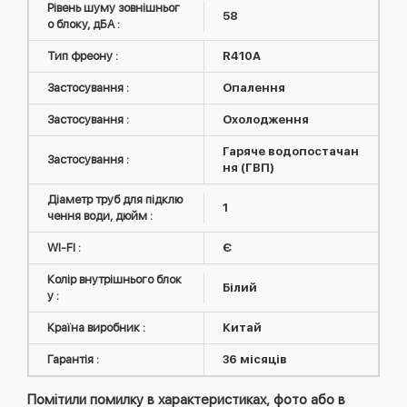
Рівень шуму зовнішньог
58
о блоку, дБА :
Тип фреону :
R410А
Застосування :
Опалення
Застосування :
Охолодження
Гаряче водопостачан
Застосування :
ня (ГВП)
Діаметр труб для підклю
1
чення води, дюйм :
WI-FI :
Є
Колір внутрішнього блок
Білий
у :
Країна виробник :
Китай
Гарантія :
36 місяців
Помітили помилку в характеристиках, фото або в