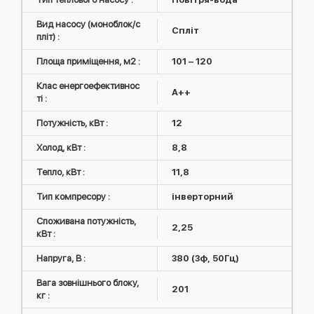
Вид насосу (моноблок/с
Спліт
пліт) :
Площа приміщення, м2 :
101 – 120
Клас енергоефективнос
A++
ті :
Потужність, кВт :
12
Холод, кВт :
8,8
Тепло, кВт :
11,8
Тип компресору :
інверторний
Споживана потужність,
2,25
кВт :
Напруга, В :
380 (3ф, 50Гц)
Вага зовнішнього блоку,
201
кг :