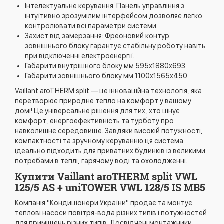
Інтелектуальне керування: Панель управління з
інтуїтивно зрозумілим інтерфейсом дозволяє легко
контролювати всі параметри системи.
Захист від замерзання: Фреоновий контур
зовнішнього блоку гарантує стабільну роботу навіть
при відключенні електроенергії.
Габарити внутрішного блоку мм 595x1880x693
Габарити зовнішнього блоку мм 1100x1565x450
Vaillant aroTHERM split — це інноваційна технологія, яка
перетворює природне тепло на комфорт у вашому
домі! Це універсальне рішення для тих, хто цінує
комфорт, енергоефективність та турботу про
навколишнє середовище. Завдяки високій потужності,
компактності та зручному керуванню ця система
ідеально підходить для приватних будинків із великими
потребами в теплі, гарячому воді та охолодженні.
Купити Vaillant aroTHERM split VWL
125/5 AS + uniTOWER VWL 128/5 IS MB5
Компанія "Кондиціонери України" продає та монтує
теплові насоси повітря-вода різних типів і потужностей
для приміщень різних типів. Досвідчені монтажники