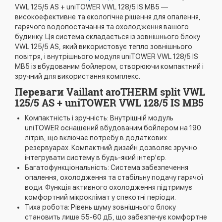
VWL 125/5 AS + uniTOWER VWL 128/5 IS MB5 —
високоефективне та екологічне рішення для опалення,
гарячого водопостачання та охолодження вашого
будинку. Ця система складається із зовнішнього блоку
VWL 125/5 AS, який використовує тепло зовнішнього
повітря, і внутрішнього модуля uniTOWER VWL 128/5 IS
MB5 із вбудованим бойлером, створюючи компактний і
зручний для використання комплекс.
Переваги Vaillant aroTHERM split VWL
125/5 AS + uniTOWER VWL 128/5 IS MB5
Компактність і зручність: Внутрішній модуль
uniTOWER оснащений вбудованим бойлером на 190
літрів, що включає потребу в додаткових
резервуарах. Компактний дизайн дозволяє зручно
інтегрувати систему в будь-який інтер'єр.
Багатофункціональність: Система забезпечення
опалення, охолодження та стабільну подачу гарячої
води. Функція активного охолодження підтримує
комфортний мікроклімат у спекотні періоди.
Тиха робота: Рівень шуму зовнішнього блоку
становить лише 55-60 дБ, що забезпечує комфортне