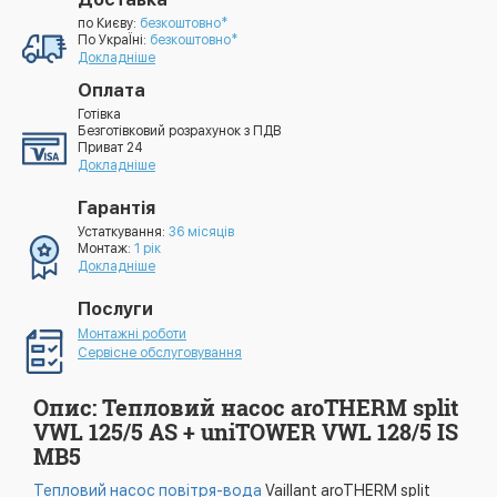
по Києву:
безкоштовно*
По УкраЇні:
безкоштовно*
Докладніше
Оплата
Готівка
Безготівковий розрахунок з ПДВ
Приват 24
Докладніше
Гарантія
Устаткування:
36 місяців
Монтаж:
1 рік
Докладніше
Послуги
Монтажні роботи
Сервісне обслуговування
Опис: Тепловий насос aroTHERM split
VWL 125/5 AS + uniTOWER VWL 128/5 IS
MB5
Тепловий насос повітря-вода
Vaillant aroTHERM split