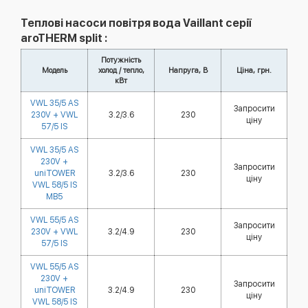
Теплові насоси повітря вода Vaillant серії
aroTHERM split :
Потужність
Модель
холод / тепло,
Напруга, В
Ціна, грн.
кВт
VWL 35/5 AS
Запросити
230V + VWL
3.2/3.6
230
ціну
57/5 IS
VWL 35/5 AS
230V +
Запросити
uniTOWER
3.2/3.6
230
ціну
VWL 58/5 IS
MB5
VWL 55/5 AS
Запросити
230V + VWL
3.2/4.9
230
ціну
57/5 IS
VWL 55/5 AS
230V +
Запросити
uniTOWER
3.2/4.9
230
ціну
VWL 58/5 IS