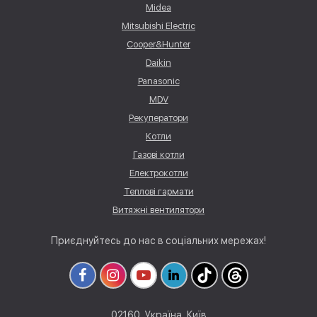
Midea
Mitsubishi Electric
Cooper&Hunter
Daikin
Panasonic
MDV
Рекуператори
Котли
Газові котли
Електрокотли
Теплові гармати
Витяжні вентилятори
Приєднуйтесь до нас в соціальних мережах!
02160, Україна, Київ