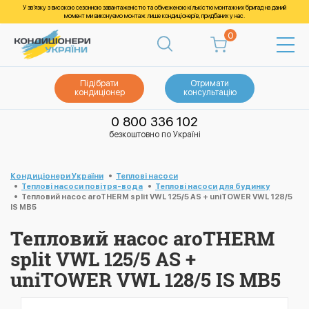
У зв’язку з високою сезонною завантаженістю та обмеженою кількістю монтажних бригад на даний
момент ми виконуємо монтаж лише кондиціонерів, придбаних у нас.
0
Підібрати
Отримати
кондиціонер
консультацію
0 800 336 102
безкоштовно по Україні
Кондиціонери України
Теплові насоси
Теплові насоси повітря-вода
Теплові насоси для будинку
Тепловий насос aroTHERM split VWL 125/5 AS + uniTOWER VWL 128/5
IS MB5
Тепловий насос aroTHERM
split VWL 125/5 AS +
uniTOWER VWL 128/5 IS MB5