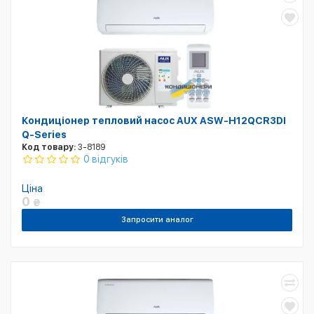
Кондиціонер тепловий насос AUX ASW-H12QCR3DI
Q-Series
Код товару:
3-8189
0 відгуків
Ціна
0
₴
Запросити аналог