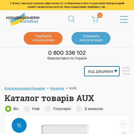
У зв’язку з високою сезонною завантаженістю та обмеженою кількістю монтажних бригад на даний
момент ми виконуємо монтаж лише кондиціонерів, придбаних у нас.
0
Підібрати
Отримати
кондиціонер
консультацію
0 800 336 102
безкоштовно по Україні
Кондиціонери України
Бренди
AUX
Каталог товарів AUX
Всі
Нові
Популярні
Зі знижкою