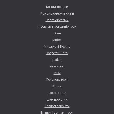
Кондиціонери
Кондиціонери в Києві
Спліт-системи
Інверторні кондиціонери
Gree
Midea
Mitsubishi Electric
Cooper&Hunter
Daikin
Panasonic
MDV
Рекуператори
Котли
Газові котли
Електрокотли
Теплові гармати
Витяжні вентилятори