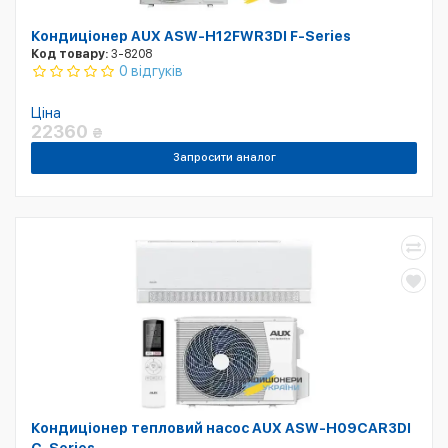
Кондиціонер AUX ASW-H12FWR3DI F-Series
Код товару:
3-8208
0 відгуків
Ціна
22360
₴
Запросити аналог
Кондиціонер тепловий насос AUX ASW-H09CAR3DI