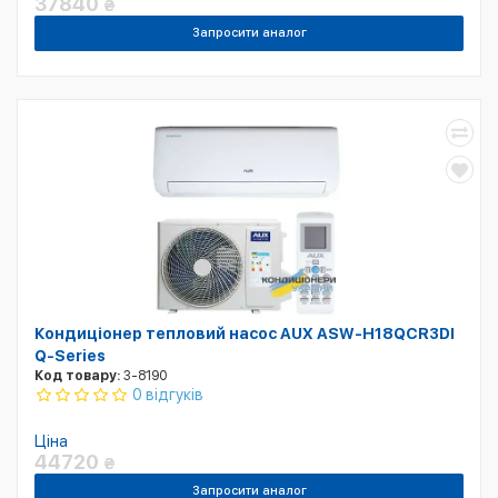
37840
₴
Запросити аналог
Кондиціонер тепловий насос AUX ASW-H18QCR3DI
Q-Series
Код товару:
3-8190
0 відгуків
Ціна
44720
₴
Запросити аналог