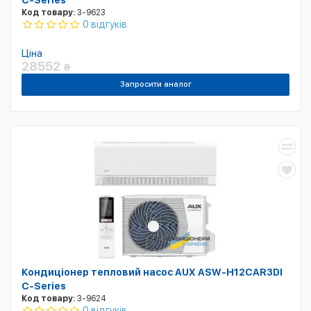
C-Series
Код товару:
3-9623
0 відгуків
Ціна
28552
₴
Запросити аналог
Кондиціонер тепловий насос AUX ASW-H12CAR3DI
C-Series
Код товару:
3-9624
0 відгуків