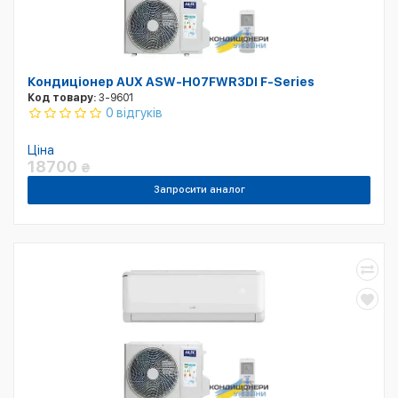
Кондиціонер AUX ASW-H07FWR3DI F-Series
Код товару:
3-9601
0 відгуків
Ціна
18700
₴
Запросити аналог