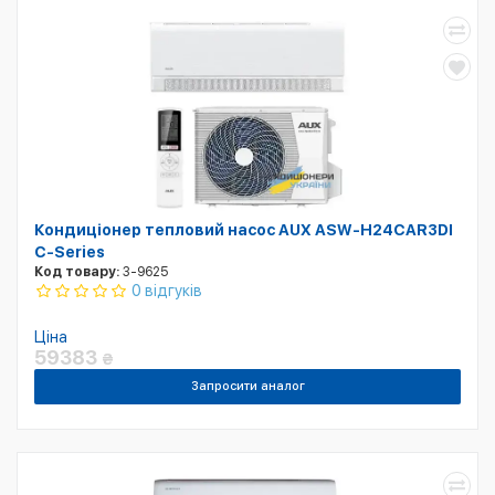
Кондиціонер тепловий насос AUX ASW-H24CAR3DI
C-Series
Код товару:
3-9625
0 відгуків
Ціна
59383
₴
Запросити аналог