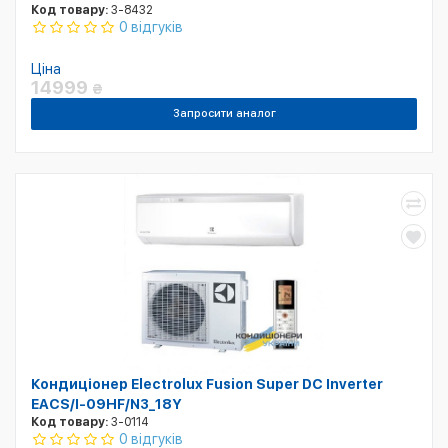
Код товару:
3-8432
0 відгуків
Ціна
14999
₴
Запросити аналог
Кондиціонер Electrolux Fusion Super DC Inverter
EACS/I-09HF/N3_18Y
Код товару:
3-0114
0 відгуків