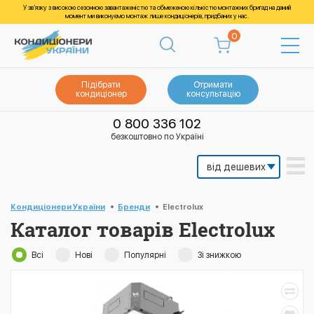
У зв’язку з високою сезонною завантаженістю та обмеженою кількістю монтажних бригад на даний
момент ми виконуємо монтаж лише кондиціонерів, придбаних у нас.
0
Підібрати
Отримати
кондиціонер
консультацію
0 800 336 102
безкоштовно по Україні
Кондиціонери України
Бренди
Electrolux
Каталог товарів Electrolux
Всі
Нові
Популярні
Зі знижкою