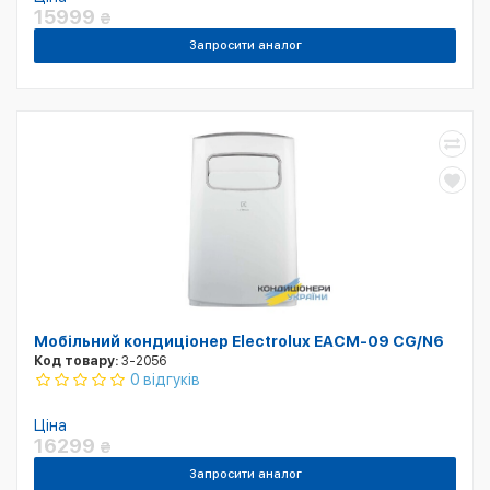
15999
₴
Запросити аналог
Мобільний кондиціонер Electrolux EACM-09 CG/N6
Код товару:
3-2056
0 відгуків
Ціна
16299
₴
Запросити аналог