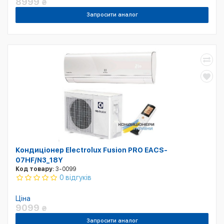
8999
₴
Запросити аналог
Кондиціонер Electrolux Fusion PRO EACS-
07HF/N3_18Y
Код товару:
3-0099
0 відгуків
Ціна
9099
₴
Запросити аналог