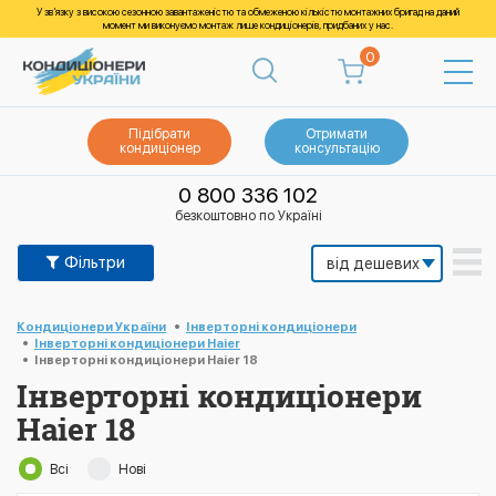
У зв’язку з високою сезонною завантаженістю та обмеженою кількістю монтажних бригад на даний
момент ми виконуємо монтаж лише кондиціонерів, придбаних у нас.
0
Підібрати
Отримати
кондиціонер
консультацію
0 800 336 102
безкоштовно по Україні
Фільтри
Кондиціонери України
Інверторні кондиціонери
Інверторні кондиціонери Haier
Інверторні кондиціонери Haier 18
Інверторні кондиціонери
Haier 18
Всі
Нові