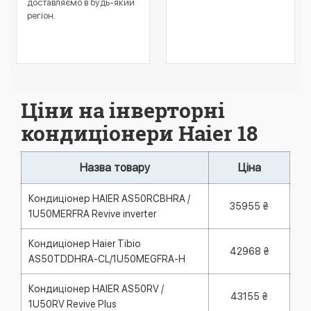
доставляємо в будь-який
регіон.
Ціни на інверторні
кондиціонери Haier 18
Назва товару
Ціна
Кондиціонер HAIER AS50RCBHRA /
35955 ₴
1U50MERFRA Revive inverter
Кондиціонер Haier Tibio
42968 ₴
AS50TDDHRA-CL/1U50MEGFRA-H
Кондиціонер HAIER AS50RV /
43155 ₴
1U50RV Revive Plus