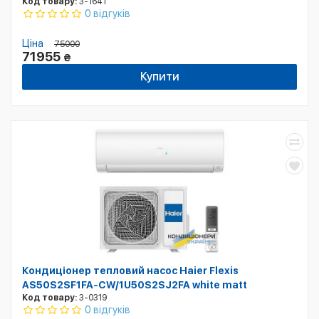
Код товару:
3-1641
0 відгуків
Ціна
75000
71955
₴
Купити
Кондиціонер тепловий насос Haier Flexis
AS50S2SF1FA-CW/1U50S2SJ2FA white matt
Код товару:
3-0319
0 відгуків