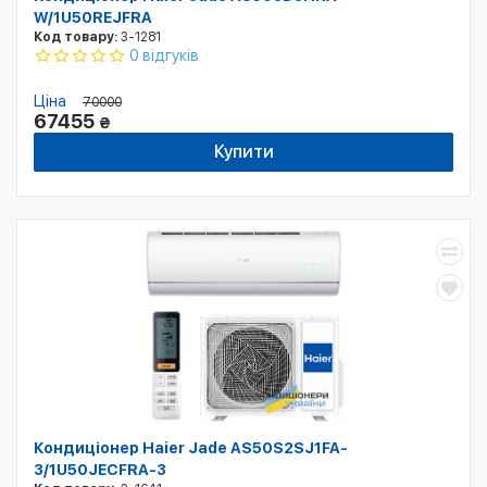
W/1U50REJFRA
Код товару:
3-1281
0 відгуків
Ціна
70000
67455
₴
Купити
Кондиціонер Haier Jade AS50S2SJ1FA-
3/1U50JECFRA-3