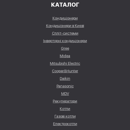
КАТАЛОГ
Кондиціонери
Кондиціонери в Києві
Спліт-системи
Інверторні кондиціонери
Gree
Midea
Mitsubishi Electric
Cooper&Hunter
Daikin
Panasonic
MDV
Рекуператори
Котли
Газові котли
Електрокотли