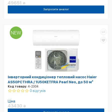
49651
₴
Запросити аналог
Інверторний кондиціонер тепловий насос Haier
AS50PCTHRA / 1U50KETFRA Pearl Neo, до 50 м²
Код товару:
4-2304
0 відгуків
Ціна
43430
₴