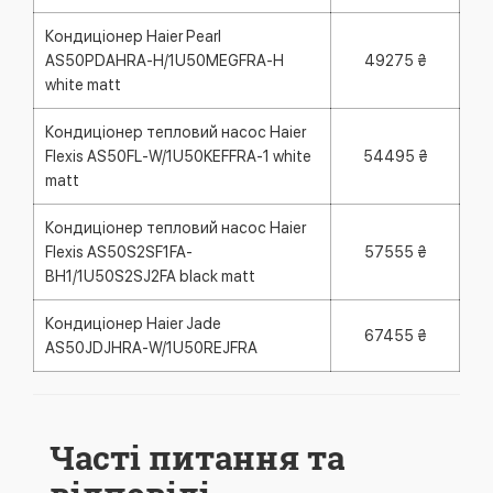
Кондиціонер Haier Pearl
AS50PDAHRA-H/1U50MEGFRA-H
49275 ₴
white matt
Кондиціонер тепловий насос Haier
Flexis AS50FL-W/1U50KEFFRA-1 white
54495 ₴
matt
Кондиціонер тепловий насос Haier
Flexis AS50S2SF1FA-
57555 ₴
BH1/1U50S2SJ2FA black matt
Кондиціонер Haier Jade
67455 ₴
AS50JDJHRA-W/1U50REJFRA
Часті питання та