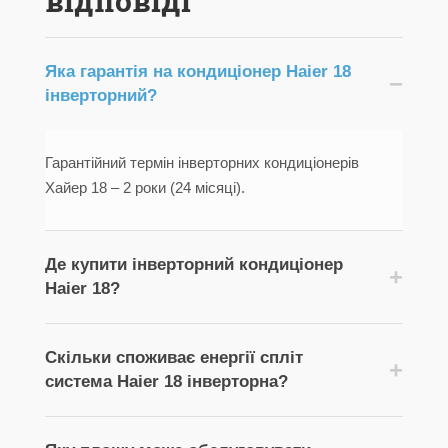
відповіді
Яка гарантія на кондиціонер Haier 18
−
інверторний?
Гарантійний термін інверторних кондиціонерів
Хайер 18 – 2 роки (24 місяці).
Де купити інверторний кондиціонер
+
Haier 18?
Купити інверторний кондиціонер Хайер 18 з
Скільки споживає енергії спліт
+
безкоштовною доставкою по Києву та Україні
система Haier 18 інверторна?
можна в інтернет-магазині Air-conditioner.ua.