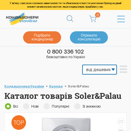
У зв’язку з високою сезонною завантаженістю та обмеженою кількістю монтажних бригад на даний
момент ми виконуємо монтаж лише кондиціонерів, придбаних у нас.
0
Підібрати
Отримати
кондиціонер
консультацію
0 800 336 102
безкоштовно по Україні
Кондиціонери України
Бренди
Soler&Palau
Каталог товарів Soler&Palau
Всі
Нові
Популярні
Зі знижкою