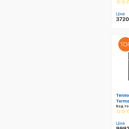
Ціна
372
Тепло
Termo
Код то
Ціна
999