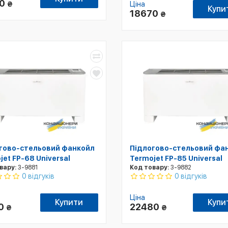
50
₴
Ціна
Купи
18670
₴
гово-стельовий фанкойл
Підлогово-стельовий фа
jet FP-68 Universal
Termojet FP-85 Universal
вару:
3-9881
Код товару:
3-9882
0 відгуків
0 відгуків
Ціна
Купити
Купи
00
22480
₴
₴