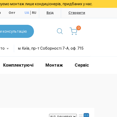
уємо монтаж лише кондиціонерів, придбаних у нас.
и
Опт
UA
RU
Вхід
Створити
0
и консультацію
сто
м. Київ, пр-т Соборності 7-А, оф. 715
Комплектуючі
Монтаж
Сервіс