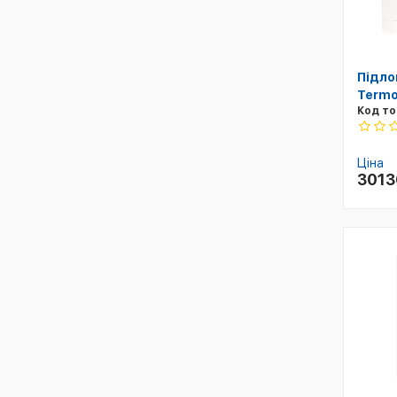
Підло
Termo
Код то
Ціна
301