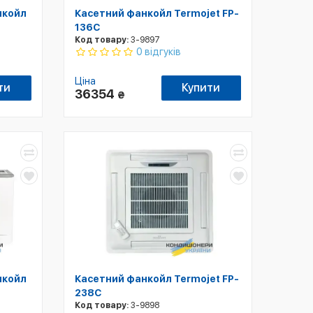
нкойл
Касетний фанкойл Termojet FP-
136С
Код товару:
3-9897
0 відгуків
Ціна
ти
Купити
36354
₴
нкойл
Касетний фанкойл Termojet FP-
238С
Код товару:
3-9898