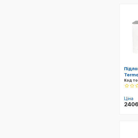
Підло
Termo
Код то
Ціна
240