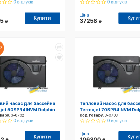
0 відгуків
0 відгуків
Ціна
Купити
Купи
05
37258
₴
₴
вий насос для бассейна
Тепловий насос для басс
jet 50SPR4INVM Dolphin
Termojet 70SPR4INVM Dol
вару:
3-8782
Код товару:
3-8783
0 відгуків
0 відгуків
Ціна
Купити
Купи
22
106300