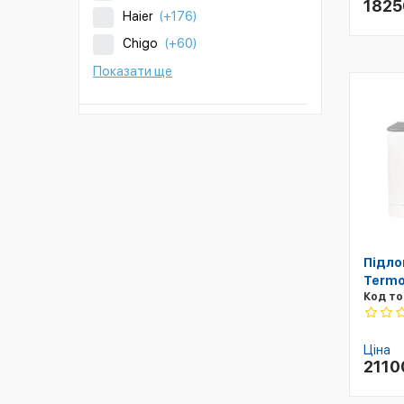
182
Haier
(+176)
Chigo
(+60)
Показати ще
Підло
Termo
Код то
Ціна
211