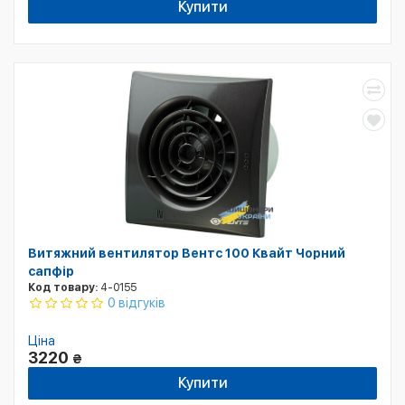
Купити
Витяжний вентилятор Вентс 100 Квайт Чорний
сапфір
Код товару:
4-0155
0 відгуків
Ціна
3220
₴
Купити