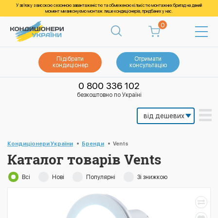
У зв’язку з високою сезонною завантаженістю та обмеженою кількістю монтажних бригад на даний
момент ми виконуємо монтаж лише кондиціонерів, придбаних у нас.
0
Підібрати
Отримати
кондиціонер
консультацію
0 800 336 102
безкоштовно по Україні
Кондиціонери України
Бренди
Vents
Каталог товарів Vents
Всі
Нові
Популярні
Зі знижкою