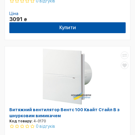
0 відгуків
Ціна
3091
₴
Купити
Витяжний вентилятор Вентс 100 Квайт Стайл B з
шнурковим вимикачем
Код товару:
4-0170
0 відгуків