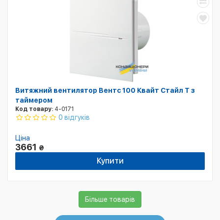
Витяжний вентилятор Вентс 100 Квайт Стайл T з
таймером
Код товару:
4-0171
0 відгуків
Ціна
3661
₴
Купити
Більше товарів