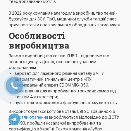
твердопаливних котлів.
З 2022 року компанія налагодила виробництво печей-
буржуйок для ЗСУ, ТрО, медичної служби та здійснює
прямі поставки опалювального обладнання захисникам.
Особливості
виробництва
Завод з виробництва котлів ZUBR – підприємство
повного циклу в Дніпрі, оснащене сучасним
обладнанням:
верстат для лазерного різання металу з ЧПУ;
автоматичний згинальний центр з ЧПУ;
зварювальний апарат EDON MIG-350;
обладнання для випробування топкових камер під
тиском 4 атмосфери;
пульт для порошкового фарбування кожухів котлів.
Використовується котлова сталь 09Г2С товщиною 5
мм,
котли опалення
виробляються відповідно до ДСТУ
2326-93, пройшли незалежні випробування та
сертифікацію в Україні. Також компанія «Зубр»