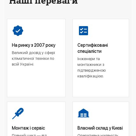
Наші переваги
На ринку з 2007 року
Сертифіковані
спеціалісти
Великий досвід у сфері
кліматичної техніки по
Інженери та
всій Україні.
монтажники з
підтвердженою
кваліфікацією.
Монтаж і сервіс
Власний склад у Києві
Повний цикл — від
Оперативна наявність