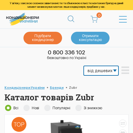
У зв’язку з високою сезонною завантаженістю та обмеженою кількістю монтажних бригад на даний
момент ми виконуємо монтаж лише кондиціонерів, придбаних у нас.
0
Підібрати
Отримати
кондиціонер
консультацію
0 800 336 102
безкоштовно по Україні
Кондиціонери України
Бренди
Zubr
Каталог товарів Zubr
Всі
Нові
Популярні
Зі знижкою