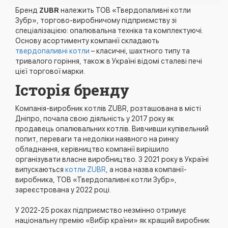
Бренд
ZUBR
належить ТОВ «Твердопаливні котли
Зубр», торгово-виробничому підприємству зі
спеціалізацією: опалювальна техніка та комплектуючі.
Основу асортименту компанії складають
твердопаливні котли
– класичні, шахтного типу та
тривалого горіння, також в Україні відомі сталеві печі
цієї торгової марки.
Історія бренду
Компанія-виробник котлів ZUBR, розташована в місті
Дніпро, почала свою діяльність у 2017 року як
продавець опалювальних котлів. Вивчивши купівельний
попит, переваги та недоліки наявного на ринку
обладнання, керівництво компанії вирішило
організувати власне виробництво. З 2021 року в Україні
випускаються
котли ZUBR
, а нова назва компанії-
виробника, ТОВ «Твердопаливні котли Зубр»,
зареєстрована у 2022 році.
У 2022-25 роках підприємство незмінно отримує
національну премію «Вибір країни» як кращий виробник