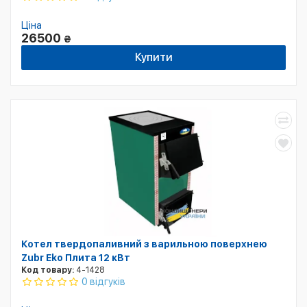
Ціна
26500
₴
Купити
Котел твердопаливний з варильною поверхнею
Zubr Eko Плита 12 кВт
Код товару:
4-1428
0 відгуків