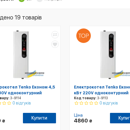
дено 19 товарів
рокотел Tenko Економ 4,5
Електрокотел Tenko Екон
80V одноконтурний
кВт 220V одноконтурний
вару:
3-9114
Код товару:
3-9113
0 відгуків
0 відгуків
Ціна
Купити
Купи
0
4860
₴
₴