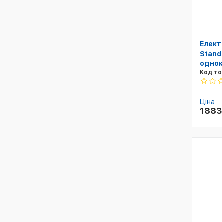
Елект
Standa
однок
Код то
Ціна
188