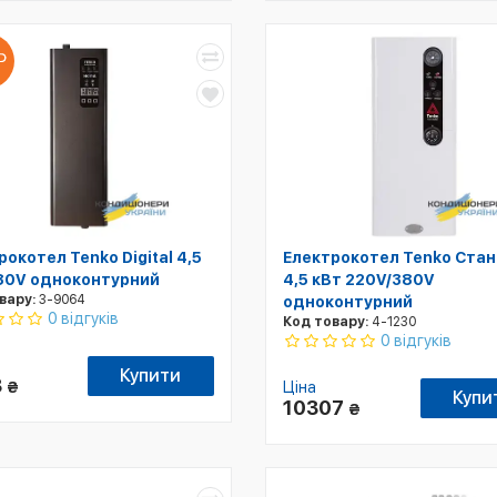
рокотел Tenko Digital 4,5
Електрокотел Tenko Ста
80V одноконтурний
4,5 кВт 220V/380V
вару:
3-9064
одноконтурний
0 відгуків
Код товару:
4-1230
0 відгуків
Купити
3
₴
Ціна
Купи
10307
₴