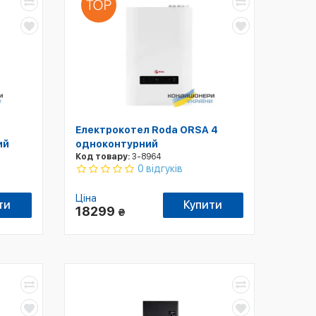
Електрокотел Roda ORSA 4
ий
одноконтурний
Код товару:
3-8964
0 відгуків
Ціна
ти
Купити
18299
₴