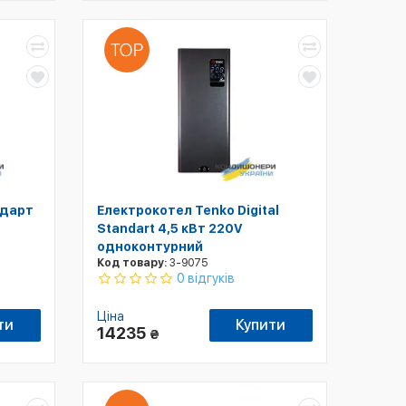
ндарт
Електрокотел Tenko Digital
Standart 4,5 кВт 220V
одноконтурний
Код товару:
3-9075
0 відгуків
Ціна
ти
Купити
14235
₴