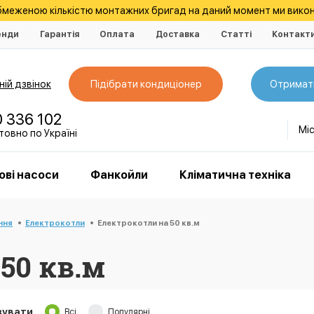
обмеженою кількістю монтажних бригад на даний момент ми викон
енди
Гарантія
Оплата
Доставка
Статті
Контакт
ій дзвінок
Підібрати кондиціонер
Отримат
0 336 102
Мі
овно по Україні
ові насоси
Фанкойли
Кліматична техніка
ння
Електрокотли
Електрокотли на 50 кв.м
50 кв.м
зувати
Всі
Популярні