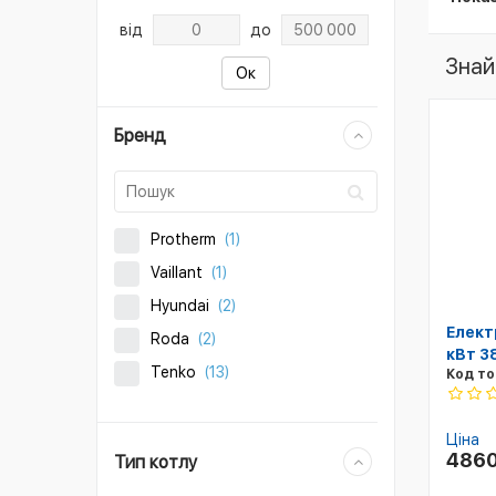
від
до
Знай
Ок
Бренд
Protherm
(1)
Vaillant
(1)
Hyundai
(2)
Елект
Roda
(2)
кВт 3
Tenko
(13)
Код то
Ціна
486
Тип котлу