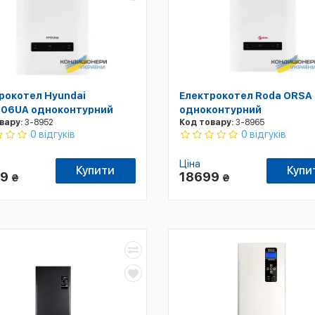
рокотел Hyundai
Електрокотел Roda ORSA
06UA одноконтурний
одноконтурний
вару:
3-8952
Код товару:
3-8965
0 відгуків
0 відгуків
Ціна
Купити
Купи
99
18699
₴
₴