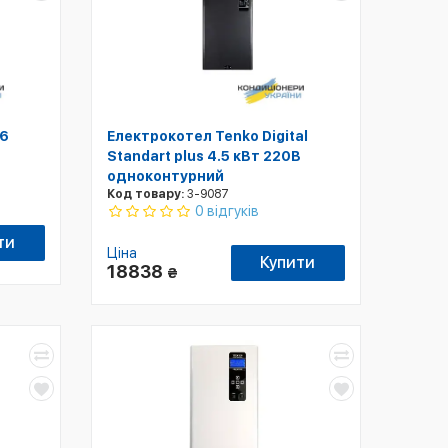
 6
Електрокотел Tenko Digital
Standart plus 4.5 кВт 220В
одноконтурний
Код товару:
3-9087
0 відгуків
ти
Ціна
Купити
18838
₴