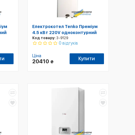
іум
Електрокотел Tenko Преміум
ний
4.5 кВт 220V одноконтурний
Код товару:
3-9129
0 відгуків
Ціна
ти
Купити
20410
₴