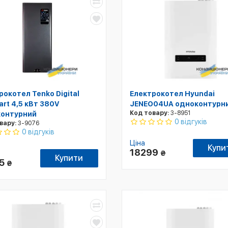
рокотел Tenko Digital
Електрокотел Hyundai
art 4,5 кВт 380V
JENEO04UA одноконтурн
Код товару:
3-8951
онтурний
0 відгуків
вару:
3-9076
0 відгуків
Ціна
Купи
18299
₴
Купити
35
₴