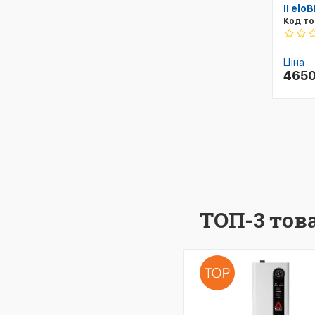
II el
Код то
Ціна
465
ТОП-3 това