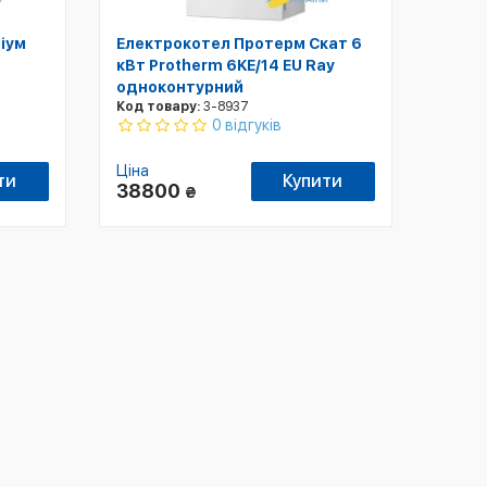
іум
Електрокотел Протерм Скат 6
кВт Protherm 6KE/14 ЕU Ray
одноконтурний
Код товару:
3-8937
0 відгуків
Ціна
ти
Купити
38800
₴