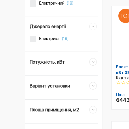
Електричний
(18)
Джерело енергії
Електрика
(19)
Потужність, кВт
Елект
кВт 3
Код то
Варіант установки
Ціна
644
Площа приміщення, м2