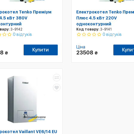
рокотел Tenko Преміум
Електрокотел Tenko Прем
4.5 кВт 380V
Плюс 4.5 кВт 220V
онтурний
одноконтурний
вару:
3-9142
Код товару:
3-9141
0 відгуків
0 відгуків
Ціна
Купити
Купи
08
23508
₴
₴
рокотел Vaillant VE6/14 ЕU