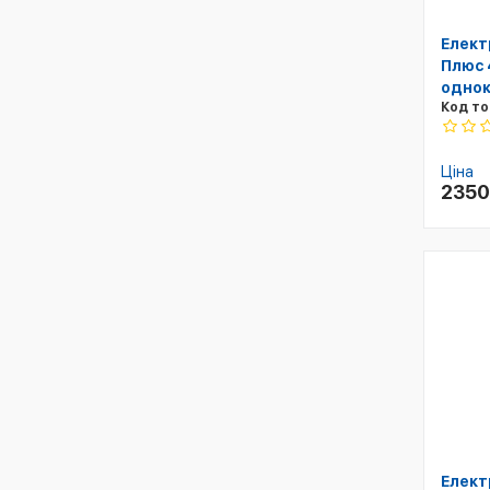
Елект
Плюс 
однок
Код то
Ціна
235
Елект