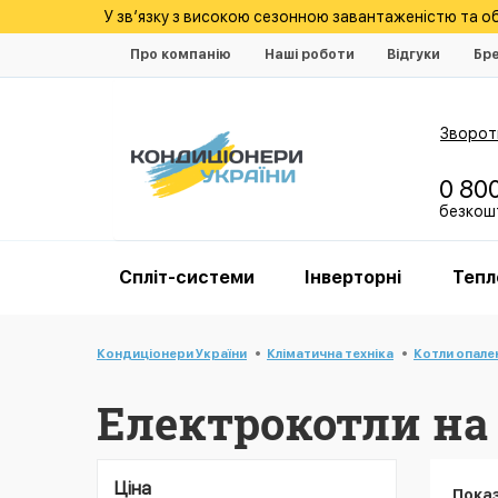
У зв’язку з високою сезонною завантаженістю та 
Про компанію
Наші роботи
Відгуки
Бр
Зворотн
0 80
безкошт
Спліт-системи
Інверторні
Тепл
Кондиціонери України
Кліматична техніка
Котли опале
Електрокотли на 
Ціна
Пока