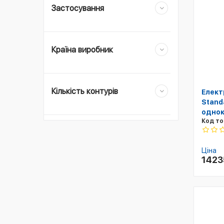
Застосування
Країна виробник
Кількість контурів
Елект
Stand
однок
Код то
Ціна
142