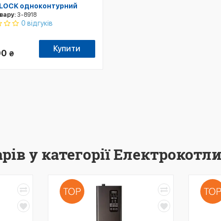
oBLOCK одноконтурний
вару:
3-8918
0 відгуків
Купити
00
₴
рів у категорії Електрокотли