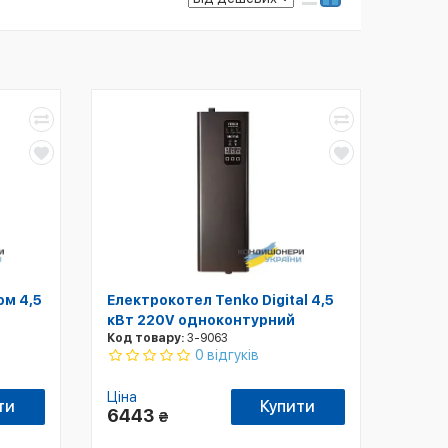
ом 4,5
Електрокотел Tenko Digital 4,5
кВт 220V одноконтурний
Код товару:
3-9063
0 відгуків
Ціна
ти
Купити
6443
₴