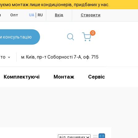
уємо монтаж лише кондиціонерів, придбаних у нас.
и
Опт
UA
RU
Вхід
Створити
0
и консультацію
сто
м. Київ, пр-т Соборності 7-А, оф. 715
Комплектуючі
Монтаж
Сервіс