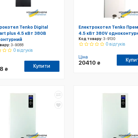
рокотел Tenko Digital
Електрокотел Tenko Прем
rt plus 4.5 кВт 380В
4.5 кВт 380V одноконтур
Код товару:
3-9130
онтурний
0 відгуків
вару:
3-9088
0 відгуків
Ціна
Купи
20410
₴
Купити
38
₴