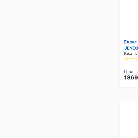
Елект
JENEO
Код то
Ціна
186