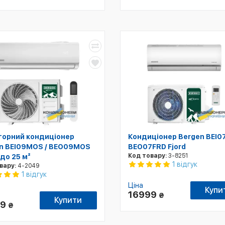
торний кондиціонер
Кондиціонер Bergen BEI07
n BEI09MOS / BEO09MOS
BEO07FRD Fjord
Код товару:
3-8251
 до 25 м²
1 відгук
вару:
4-2049
1 відгук
Ціна
Купи
16999
₴
Купити
99
₴