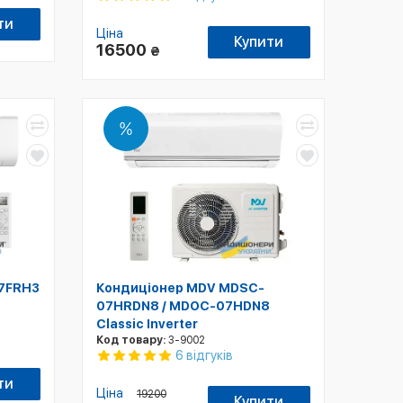
ти
Ціна
Купити
16500
₴
07FRH3
Кондиціонер MDV MDSC-
07HRDN8 / MDOC-07HDN8
Classic Inverter
Код товару:
3-9002
6 відгуків
ти
Ціна
19200
Купити