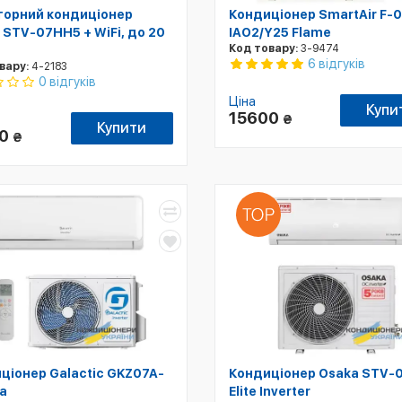
торний кондиціонер
Кондиціонер SmartAir F-
 STV-07HH5 + WiFi, до 20
IAO2/Y25 Flame
Код товару:
3-9474
6 відгуків
вару:
4-2183
0 відгуків
Ціна
Купи
15600
₴
Купити
00
₴
ціонер Galactic GKZ07A-
Кондиціонер Osaka STV-
a
Elite Inverter