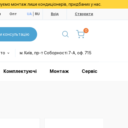
уємо монтаж лише кондиціонерів, придбаних у нас.
и
Опт
UA
RU
Вхід
Створити
0
и консультацію
сто
м. Київ, пр-т Соборності 7-А, оф. 715
Комплектуючі
Монтаж
Сервіс