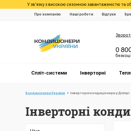
У зв’язку з високою сезонною завантаженістю та 
Про компанію
Наші роботи
Відгуки
Бр
Зворотн
0 80
безкошт
Спліт-системи
Інверторні
Тепл
Кондиціонери України
Інверторні кондиціонери у Дніпрі
Інверторні конди