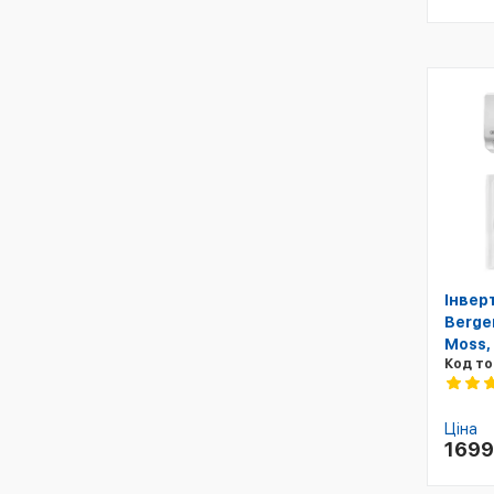
Інвер
Berge
Moss,
Код то
Ціна
169