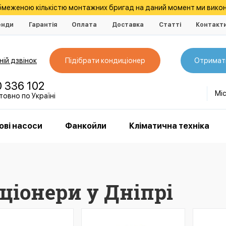
обмеженою кількістю монтажних бригад на даний момент ми викон
енди
Гарантія
Оплата
Доставка
Статті
Контакт
ій дзвінок
Підібрати кондиціонер
Отримат
0 336 102
Мі
овно по Україні
ові насоси
Фанкойли
Кліматична техніка
ціонери у Дніпрі