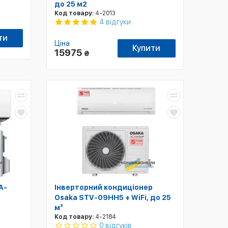
до 25 м2
Код товару:
4-2013
4 відгуки
ти
Ціна
Купити
15975
₴
A-
Інверторний кондиціонер
Osaka STV-09HH5 + WiFi, до 25
м²
Код товару:
4-2184
0 відгуків