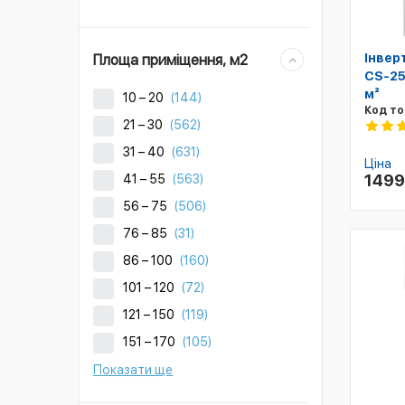
Інвер
Площа приміщення, м2
CS-25
м²
10 – 20
(144)
Код то
21 – 30
(562)
31 – 40
(631)
Ціна
149
41 – 55
(563)
56 – 75
(506)
76 – 85
(31)
86 – 100
(160)
101 – 120
(72)
121 – 150
(119)
151 – 170
(105)
Показати ще