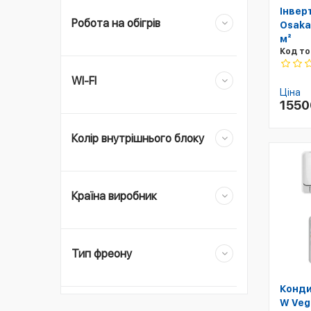
Інвер
Робота на обігрів
Osaka
м²
Код то
WI-FI
Ціна
155
Колір внутрішнього блоку
Країна виробник
Тип фреону
Конди
W Veg