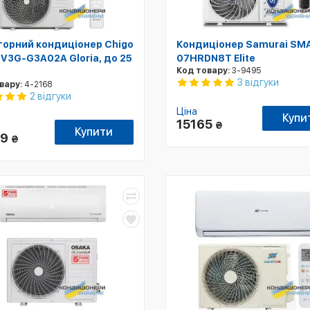
торний кондиціонер Chigo
Кондиціонер Samurai SM
V3G-G3A02A Gloria, до 25
07HRDN8T Elite
Код товару:
3-9495
3 відгуки
вару:
4-2168
2 відгуки
Ціна
Купи
15165
₴
Купити
99
₴