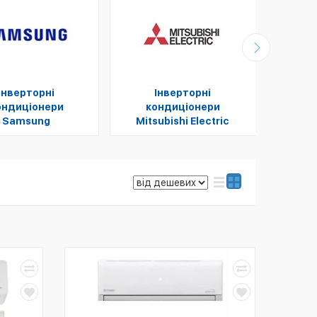
І
Інверторні
Інверторні
ко
ондиціонери
кондиціонери
Mit
Samsung
Mitsubishi Electric