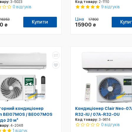
вару:
3-5023
Код товару:
2-1110
0 відгуків
9 відгуків
Ціна
16353
17800
Купити
Купи
00
15900
₴
₴
торний кондиціонер
Кондиціонер Clair Neo-07
n BEI07MOS / BEO07MOS
R32-IU / 07A-R32-OU
Код товару:
3-9614
 до 20 м²
0 відгуків
вару:
4-2048
1 відгук