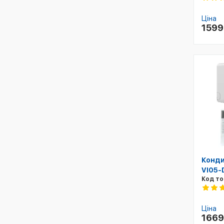
Ціна
159
Конди
VI05-
Код то
Ціна
166