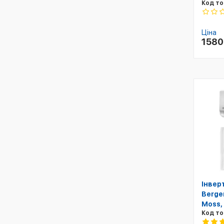
Код то
Ціна
158
Інвер
Berge
Moss,
Код то