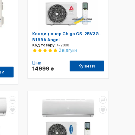
Кондиціонер Chigo CS-25V3G-
B169A Angel
Код товару:
4-2000
2 відгуки
Ціна
Купити
14999
₴
ти