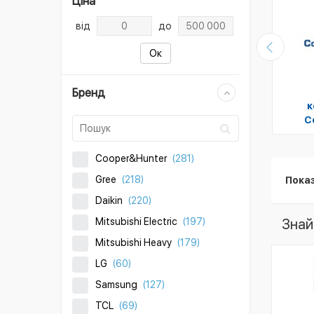
Ціна
від
до
Ок
Бренд
Інверторні
Інверторні
кондиціонери на 100
к
иціонери на 70 м2
м2
C
Cooper&Hunter
(281)
Gree
(218)
Пока
Daikin
(220)
Mitsubishi Electric
(197)
Знай
Mitsubishi Heavy
(179)
LG
(60)
Samsung
(127)
TCL
(69)