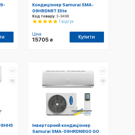
09-
Кондиціонер Samurai SMA-
09HRDN8T Elite
Код товару:
3-9496
1 відгук
Ціна
ти
Купити
15705
₴
09HH5
Інверторний кондиціонер
Samurai SMA-09HRDN8GO GO