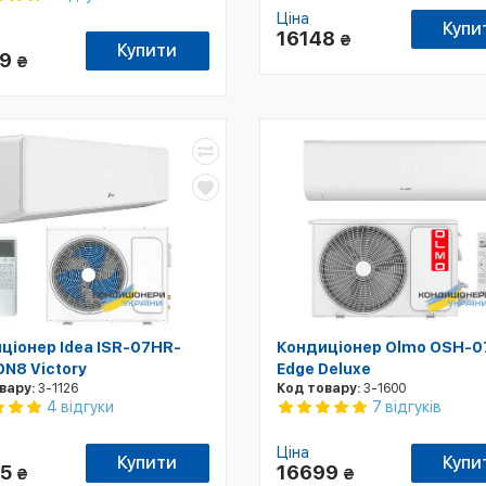
Ціна
Купи
16148
₴
Купити
99
₴
ціонер Idea ISR-07HR-
Кондиціонер Olmo OSH-
DN8 Victory
Edge Deluxe
вару:
3-1126
Код товару:
3-1600
4 відгуки
7 відгуків
Ціна
Купити
Купи
95
16699
₴
₴