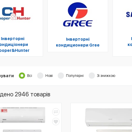
Інверторні
Інверторні
ондиціонери
к
кондиционери Gree
ooper&Hunter
зувати
Всі
Нові
Популярні
Зі знижкою
дено 2946 товарів