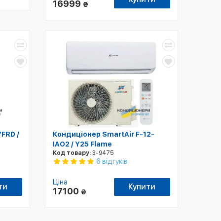
16999
₴
FRD /
Кондиціонер SmartAir F-12-
IAO2 / Y25 Flame
Код товару:
3-9475
6 відгуків
Ціна
ти
Купити
17100
₴