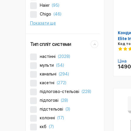
Haier
(95)
Chigo
(46)
Показати ще
Конди
Elite 
Тип спліт системи
Код то
настінні
(2028)
Ціна
мульти
(54)
149
канальні
(294)
касетні
(272)
підлогово-стельові
(228)
підлогові
(28)
підстельові
(3)
колонні
(17)
ккб
(7)