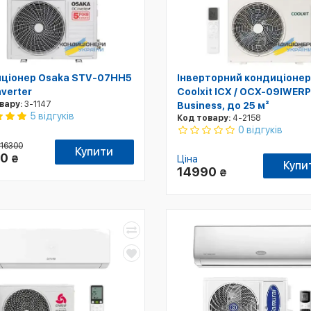
ціонер Osaka STV-07HH5
Інверторний кондиціонер
Inverter
Coolxit ICX / OCX-09IWERP
вару:
3-1147
Business, до 25 м²
5 відгуків
Код товару:
4-2158
0 відгуків
16300
Купити
00
₴
Ціна
Купи
14990
₴