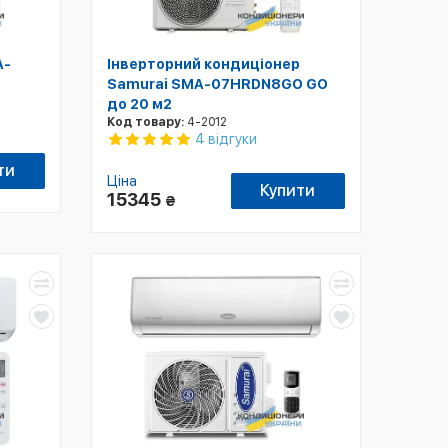
A-
Інверторний кондиціонер
Samurai SMA-07HRDN8GO GO
до 20 м2
Код товару:
4-2012
4 відгуки
ти
Ціна
Купити
15345
₴