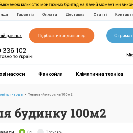
обмеженою кількістю монтажних бригад на даний момент ми викон
енди
Гарантія
Оплата
Доставка
Статті
Контакт
ій дзвінок
Підібрати кондиціонер
Отримат
0 336 102
Мі
овно по Україні
ові насоси
Фанкойли
Кліматична техніка
повітря-вода
Тепловий насос на 100м2
ля будинку 100м2
зувати
Всі
Популярні