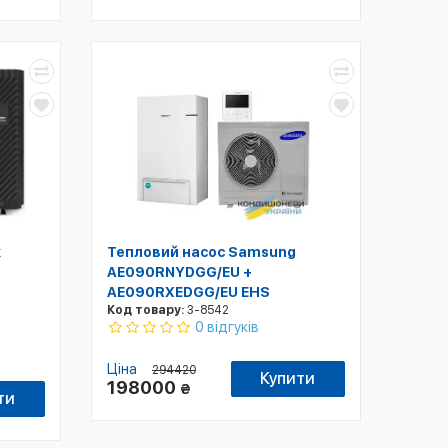
к
Тепловий насос Samsung
AE090RNYDGG/EU +
AE090RXEDGG/EU EHS
Код товару:
3-8542
0 відгуків
Ціна
294420
Купити
198000
₴
ти