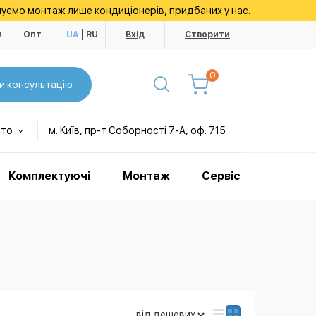
уємо монтаж лише кондиціонерів, придбаних у нас.
и
Опт
UA
RU
Вхід
Створити
0
и консультацію
сто
м. Київ, пр-т Соборності 7-А, оф. 715
Комплектуючі
Монтаж
Сервіс