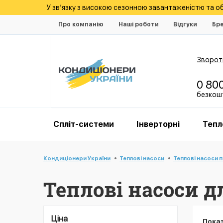
У зв’язку з високою сезонною завантаженістю та 
Про компанію
Наші роботи
Відгуки
Бр
Зворотн
0 80
безкошт
Спліт-системи
Інверторні
Тепл
Кондиціонери України
Теплові насоси
Теплові насоси 
Теплові насоси д
Ціна
Пока