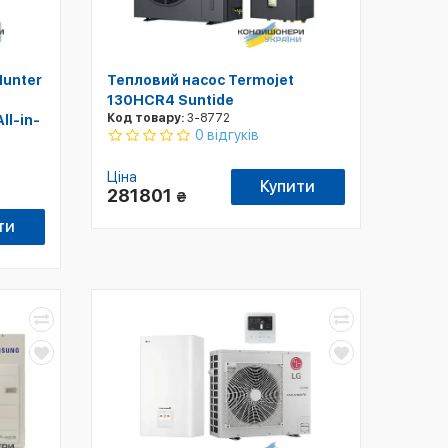
Hunter
Тепловий насос Termojet
130HCR4 Suntide
Код товару:
3-8772
ll-in-
0 відгуків
Ціна
Купити
281801
₴
ти