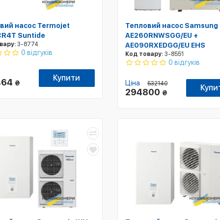
вий насос Termojet
Тепловий насос Samsung
R4T Suntide
AE260RNWSGG/EU +
вару:
3-8774
AE090RXEDGG/EU EHS
0 відгуків
Код товару:
3-8551
0 відгуків
Купити
464
₴
Ціна
532140
Купи
294800
₴