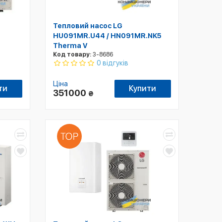
Тепловий насос LG
HU091MR.U44 / HN091MR.NK5
Therma V
Код товару:
3-8686
0 відгуків
Ціна
ти
Купити
351000
₴