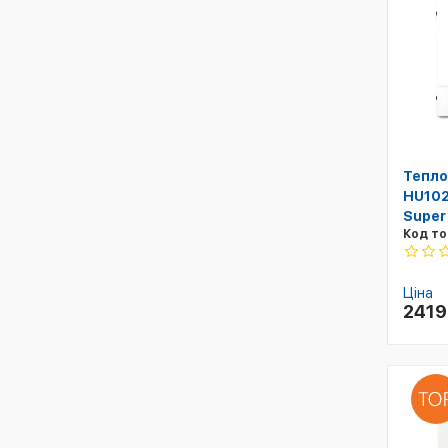
Тепло
HU10
Super
Код то
Ціна
241