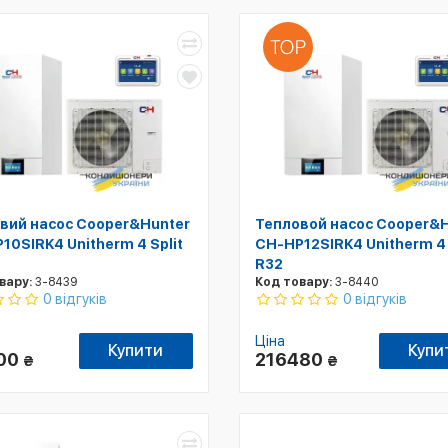
вий насос Cooper&Hunter
Тепловой насос Cooper&
10SIRK4 Unitherm 4 Split
CH-HP12SIRK4 Unitherm 4 
R32
вару:
3-8439
Код товару:
3-8440
0 відгуків
0 відгуків
Ціна
Купити
Купи
200
216480
₴
₴