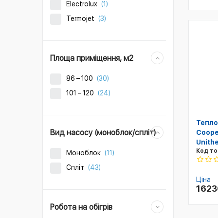
Electrolux
(1)
Termojet
(3)
Площа приміщення, м2
86 – 100
(30)
101 – 120
(24)
Тепло
Вид насосу (моноблок/спліт)
Coope
Unith
Код то
Моноблок
(11)
Спліт
(43)
Ціна
162
Робота на обігрів