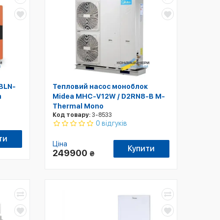
BLN-
Тепловий насос моноблок
m
Midea MHC-V12W / D2RN8-B M-
Thermal Mono
Код товару:
3-8533
0 відгуків
ти
Ціна
Купити
249900
₴