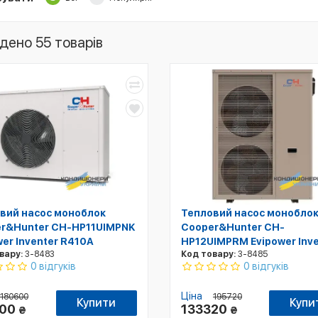
дено 55 товарів
вий насос моноблок
Тепловий насос монобло
r&Hunter CH-HP11UIMPNK
Cooper&Hunter CH-
wer Inventer R410A
HP12UIMPRM Evipower Inve
вару:
3-8483
Код товару:
3-8485
0 відгуків
0 відгуків
Ціна
180600
195720
Купити
Купи
000
133320
₴
₴