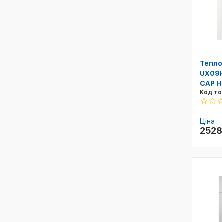
Тепло
UX09H
CAP H
Код то
Ціна
252