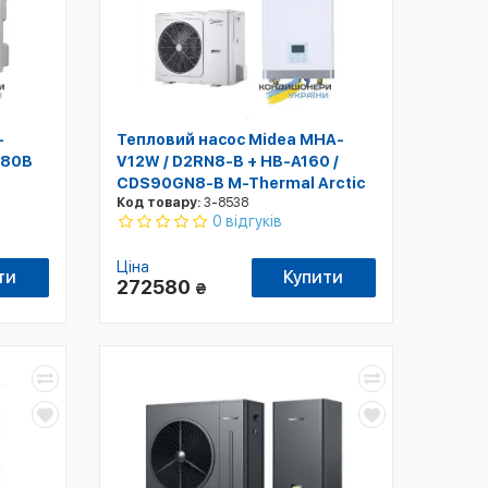
-
Тепловий насос Midea MHA-
380В
V12W / D2RN8-B + HB-A160 /
CDS90GN8-B M-Thermal Arctic
Код товару:
3-8538
0 відгуків
Ціна
ти
Купити
272580
₴