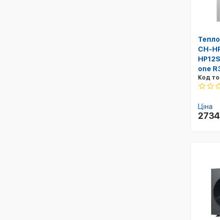
Тепло
CH-H
HP12SI
one R
Код то
Ціна
273