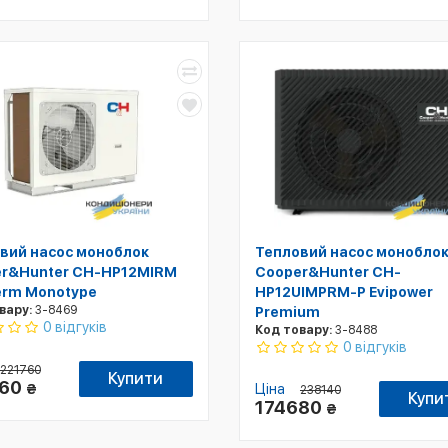
вий насос моноблок
Тепловий насос монобло
r&Hunter CH-HP12MIRM
Cooper&Hunter CH-
erm Monotype
HP12UIMPRM-P Evipower
вару:
3-8469
Premium
0 відгуків
Код товару:
3-8488
0 відгуків
221760
Купити
360
₴
Ціна
238140
Купи
174680
₴