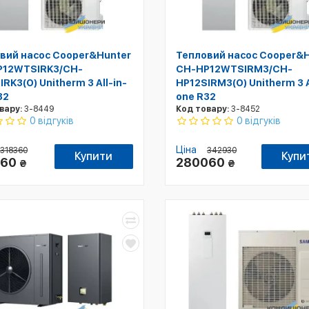
вий насос Cooper&Hunter
Тепловий насос Cooper&
P12WTSIRK3/CH-
CH-HP12WTSIRM3/CH-
RK3(O) Unitherm 3 All-in-
HP12SIRM3(O) Unitherm 3 A
32
one R32
вару:
3-8449
Код товару:
3-8452
0 відгуків
0 відгуків
Ціна
318360
342930
Купити
Купи
460
280060
₴
₴