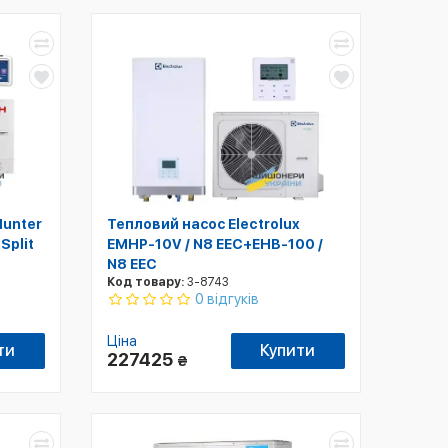
Hunter
Тепловий насос Electrolux
Split
EMHP-10V / N8 EEC+EHB-100 /
N8 EEC
Код товару:
3-8743
0 відгуків
Ціна
ти
Купити
227425
₴