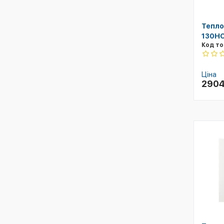
Тепло
130HC
Код то
Ціна
290