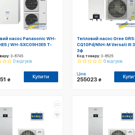
вий насос Panasonic WH-
Тепловий насос Gree GRS
E5 / WH-SXC09H3E5 T-
CQ10Pd/NhH-M Versati III 
3ф
вару:
3-8745
Код товару:
3-8525
0 відгуків
0 відгуків
Ціна
Купити
Купи
851
255023
₴
₴