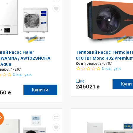
вий насос Haier
Тепловий насос Termojet 
2WAMNA / AW102SNCHA
010TB1 Mono R32 Premiu
Код товару:
3-8767
 Aqua
0 відгуків
вару:
4-2101
0 відгуків
Ціна
Купи
245021
₴
Купити
950
₴