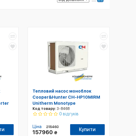
к
Тепловий насос моноблок
Cooper&Hunter CH-HP10MIRM
rter
Unitherm Monotype
Код товару:
3-8468
0 відгуків
Ціна
215460
ти
Купити
157960
₴